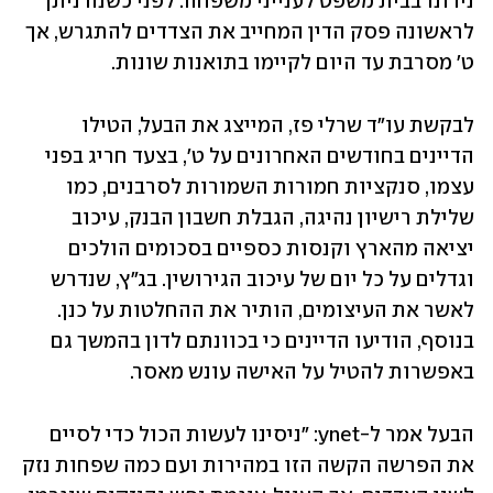
נידונו בבית משפט לענייני משפחה. לפני כשנה ניתן 
לראשונה פסק הדין המחייב את הצדדים להתגרש, אך 
ט' מסרבת עד היום לקיימו בתואנות שונות.
לבקשת עו"ד שרלי פז, המייצג את הבעל, הטילו 
הדיינים בחודשים האחרונים על ט', בצעד חריג בפני 
עצמו, סנקציות חמורות השמורות לסרבנים, כמו 
שלילת רישיון נהיגה, הגבלת חשבון הבנק, עיכוב 
יציאה מהארץ וקנסות כספיים בסכומים הולכים 
וגדלים על כל יום של עיכוב הגירושין. בג"ץ, שנדרש 
לאשר את העיצומים, הותיר את ההחלטות על כנן. 
בנוסף, הודיעו הדיינים כי בכוונתם לדון בהמשך גם 
באפשרות להטיל על האישה עונש מאסר.
הבעל אמר ל-ynet: "ניסינו לעשות הכול כדי לסיים 
את הפרשה הקשה הזו במהירות ועם כמה שפחות נזק 