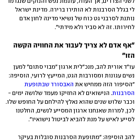
לשני הצדדים, אך העוול, עוגמת נפש והנזקים שנגרמו 
לי בגלל הסרבנות לא הותירו ברירה. מדינת ישראל 
נותנת לסרבני גט כוח של נשיאי מדינה לחון אדם 
לחירותו. זה לא סביר ולא מידתי".
"אף אדם לא צריך לעבור את החוויה הקשה 
הזו"
עו"ד אורית להב, מנכ"לית ארגון "מבוי סתום" למען 
נשים עגונות ומסורבות הגט, המייעץ לרועי, הוסיפה: 
"הסיפור הזה ממחיש את 
האבסורד שבתופעת 
הסרבנות
. הנישואים לא החזיקו מעמד שלושה ימים - 
וכבר שלוש שנים שהוא נאלץ להילחם על החופש שלו. 
לכן, למרות שאנחנו ארגון המסייע לנשים, החלטנו 
לסייע לאיש על מנת להביא לביטול נישואיו".
להב הוסיפה: "מתופעת הסרבנות סובלות בעיקר 