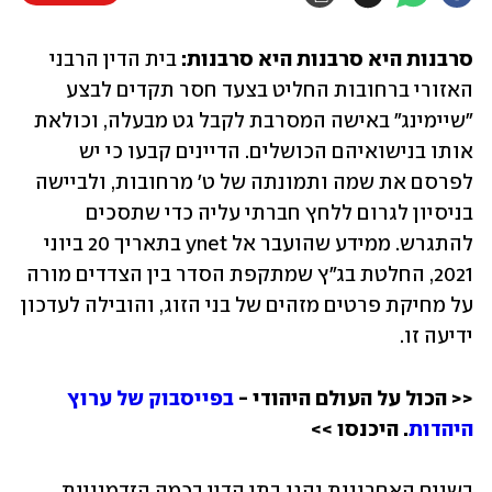
סרבנות היא סרבנות היא סרבנות:
 בית הדין הרבני 
האזורי ברחובות החליט בצעד חסר תקדים לבצע 
"שיימינג" באישה המסרבת לקבל גט מבעלה, וכולאת 
אותו בנישואיהם הכושלים. הדיינים קבעו כי יש 
לפרסם את שמה ותמונתה של ט' מרחובות, ולביישה 
בניסיון לגרום ללחץ חברתי עליה כדי שתסכים 
להתגרש. ממידע שהועבר אל ynet בתאריך 20 ביוני 
2021, החלטת בג"ץ שמתקפת הסדר בין הצדדים מורה 
על מחיקת פרטים מזהים של בני הזוג, והובילה לעדכון 
ידיעה זו.
<< הכול על העולם היהודי - 
בפייסבוק של ערוץ 
היהדות
. היכנסו >> 
בשנים האחרונות נהגו בתי הדין בכמה הזדמנויות