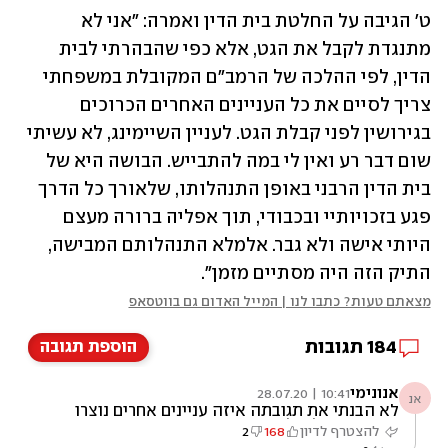
ט' הגיבה על החלטת בית הדין ואמרה: "אני לא 
מתנגדת לקבל את הגט, אלא כפי שהבהרתי לבית 
הדין, לפי ההלכה של הרמב"ם המקובלת במשפחתי 
צריך לסיים את כל העניינים האחרים הכרוכים 
בגירושין לפני קבלת הגט. לעניין השיימינג, לא עשיתי 
שום דבר רע ואין לי במה להתבייש. הבושה היא של 
בית הדין הרבני באופן התנהלותו, שלאורך כל הדרך 
פגע בזכויותיי ובכבודי, תוך אפליה ברורה מעצם 
היותי אישה ולא גבר. אלמלא התנהלותם המבישה, 
התיק הזה היה מסתיים מזמן".
מצאתם טעות? כתבו לנו | המייל האדום גם בווטסאפ
184
תגובות
הוספת תגובה
אנונימי
10:41 | 28.07.20
אנ
לא הבנתי את תגובתה איזה עניינים אחרים נוצרו
מנישואין של שלושה ימים?
להצטרף לדיון
168
2