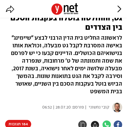
בית הדין הורה על שיימינג לסרבנית
גט, ההחלטה בוטלה בעקבות הסכם
בין הצדדים
לראשונה החליט בית הדין הרבני לבצע "שיימינג"
באישה המסרבת לקבל גט מבעלה, וכולאת אותו
בנישואיהם הכושלים. הדיינים קבעו כי יש לפרסם
את שמה ותמונתה של ט' מרחובות, שנפרדה
מבעלה שלושה ימים לאחר נישואיה, בשנת 2017,
וסירבה לקבל את הגט בתואנות שונות. בהמשך
הביוש בוטל בעקבות הסכם בין השניים, שאושר
בבית המשפט
קובי נחשוני
| פורסם:
28.07.20 | 06:52
184 תגובות