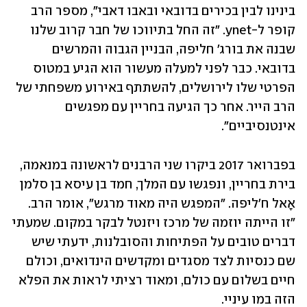
בינינו לבין בכירים בדובאי ובאבו דאבי", מספר הרב 
קופר ל-ynet. "זה החל בתיווכו של חבר קרוב שלנו 
שבנה את בורג' חליפה, הבניין הגבוה והמרשים 
בדובאי. כבר לפני למעלה מעשור הוא הגיע במטוס 
הפרטי שלו לירושלים, להשתתף באירוע משפחתי של 
הרב הייר. אחר כך הגיעה בחריין עם מפגשים 
אינטנסיביים".
בפברואר 2017 ביקרו שני הרבנים לראשונה במנאמה, 
בירת בחריין, ונפגשו עם המלך, חמד בן עיסא בן סלמן 
אָאל ח'ליפה. "המפגש היה מאוד מרגש", אומר הרב. 
"זו הייתה יוזמה של מרכז ויזנטל לבקר במקום. שמעתי 
דברים טובים על הפתיחות והסובלנות, ידעתי שיש 
שם כנסיות לצד מסגדים ומקדשים הינדואים, וכולם 
חיים בשלום עם כולם, ומאוד רציתי לראות את הפלא 
הזה במו עיניי. 