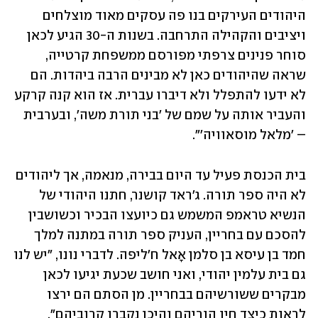
היהודים העירקים בנו פה עסקים מאוד מוצלחים 
ויציבים והקהילה התרחבה. בשנות ה-30 הגיע לכאן 
סוחר פנינים צרפתי מפורסם ממשפחת קרטייה, 
שראה שהיהודים כאן לא מבינים הרבה ביהדות. הם 
לא ידעו להתפלל ולא דיברו עברית. אז הוא קנה קרקע 
והעביר אותה על שמם של 'בני תורת משה', ובערבית 
– 'מלאל מוסאוויה'". 
בית הכנסת פעיל עד היום בבירה, מנאמה, אך ליהודים 
לא היה ספר תורה. ג'ראד קושנר, חתנו היהודי של 
הנשיא טראמפ המשמש גם כיועצו הבכיר וכשושבין 
להסכם עם בחריין, העניק ספר תורה במתנה למלך 
חמד בן עיסא בן סלמן אָאל ח'ליפה. לדברי נונו, "יש לנו 
גם בית עלמין יהודי, ואני חושב שכעת יגיעו לכאן 
מבקרים ששורשיהם בבחריין. מן הסתם הם ירצו 
לראות כיצד חיו הוריהם והיכן נקברו קרוביהם".