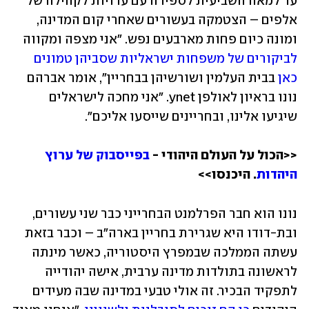
עד למאה השביעית לספירה עם עדויות לקהילה של 
אלפים – הצטמקה בעשורים שאחרי קום המדינה, 
ומונה כיום פחות מארבעים נפש. "אני מצפה ומקווה 
לביקורים של משפחות ישראליות שסביהן טמונים 
כאן 
בבית העלמין ושורשיהן בבחריין", אומר אברהם 
נונו בראיון לאולפן ynet. "אני מחכה לישראלים 
שיגיעו אלינו, ובחריינים שייסעו אליכם".
<<הכול על העולם היהודי - 
בפייסבוק של ערוץ 
היהדות
. היכנסו>> 
נונו הוא חבר הפרלמנט הבחרייני כבר שני עשורים, 
ובת-דודו היא שגרירת בחריין בארה"ב – וכבר בזאת 
עשתה הממלכה שבמפרץ היסטוריה, כאשר מינתה 
לראשונה בתולדות מדינה ערבית, אישה יהודייה 
לתפקיד הבכיר. זה אולי טבעי במדינה שבה מעידים 