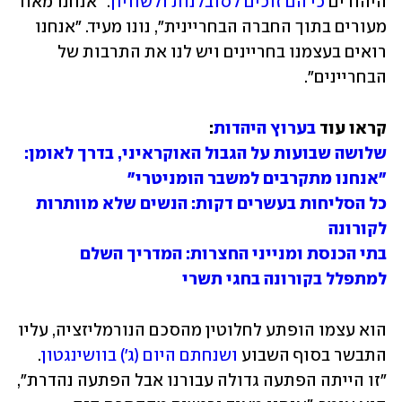
היהודים 
כי הם זוכים לסובלנות ולשוויון
. "אנחנו מאוד 
מעורים בתוך החברה הבחריינית", נונו מעיד. "אנחנו 
רואים בעצמנו בחריינים ויש לנו את התרבות של 
הבחריינים".
קראו עוד 
בערוץ היהדות
:

שלושה שבועות על הגבול האוקראיני, בדרך לאומן: 
"אנחנו מתקרבים למשבר הומניטרי"

כל הסליחות בעשרים דקות: הנשים שלא מוותרות 
לקורונה

בתי הכנסת ומנייני החצרות: המדריך השלם 
למתפלל בקורונה בחגי תשרי
הוא עצמו הופתע לחלוטין מהסכם הנורמליזציה, עליו 
התבשר בסוף השבוע 
ושנחתם היום (ג') בוושינגטון
. 
"זו הייתה הפתעה גדולה עבורנו אבל הפתעה נהדרת", 