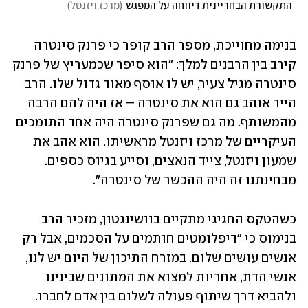
  התקשורת הבחריינית דיווחה על המפגש
(
מרכז ויזנטל
)
בנימה מחוייכת, מספר הרב קופר כי פרנק סינטרה 
קירב בין הרבנים למלך: "הוא סיפר שכמעריץ של פרנק 
סינטרה מגיל צעיר, יש לו אוסף מאוד גדול שלו. הרב 
הייר אוהב גם הוא את סינטרה – אז היה להם הרבה 
מהמשותף. מה גם שפרנק סינטרה היה אחד התומכים 
העיקריים של מרכז ויזנטל מראשיתו. הוא אהב את 
שמעון ויזנטל, צייד הנאצים, וסייע בגיוס כספים. 
מבחינתנו זה היה ההכשר של סינטרה".
כשהטקס החגיגי מתקיים בוושינגטון, מזכיר הרב 
בנימוס כי "דיפלומטים חותמים על הסכמים, אבל רק 
אנשים עושים שלום. במזרח התיכון של היום יש לנו, 
אנשי הדת, אחריות למצוא את המתונים שבינינו 
ולהביא דרך שיתוף פעולה לשלום בין אדם לחברו. 