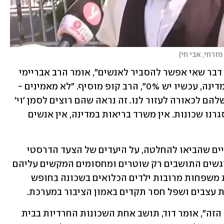
מזרחי, אבי חי
)
"זה יותר גרוע מלא מוצדק ולא מוסרי. זה דבר שאי אפשר להסביר לאנשים", אומר הרב אבריימי 
קופ. "אם היה אמון של 90% במערכות המדינה, עכשיו יש 0%", הרב קופ מוסיף. "לא מאמינים - 
לא לבדיקות, לא לתוצאות, ולא לכוונות שלהם לכאורה לעזור לנו. זה נראה שהם רוצים לסמן 'וי' 
על ועדת החקירה הבאה שתהיה – הנה, סגרנו שכונות. אין משרד בריאות במדינה, אין אנשים 
במקום הסברים על הקריטריונים המספריים שהביאו להחלטה, על היעדים של הצעד הדרסטי 
הזה או לפחות על מדדי ההצלחה שלו, פוגשים התושבים רק שוטרים ומחסומים המקשים עליהם 
את שגרת החיים. וכשבין הגדרות נמצאות משפחות מרובות ילדים הכלואים בשכונה בחופש 
 עצבים ושפל חסר תקדים באמון הציבור במערכת.
"הם מוכיחים שהם לא מבינים כלום בסגר הזה", אומר דוד, תושב אחת השכונות החרדיות בבית 