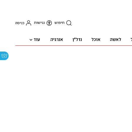
חיפוש
נגישות
כניסה
עוד
לאשה
אוכל
נדל"ן
אנרגיה