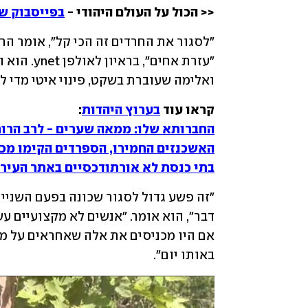
<< הכול על העולם היהודי - 
בפייסבוק של
ואלימה שעוברת בשקט, פינוי איטי מדי למ
קראו עוד 
בערוץ היהדות
:

החברותא שלו: ממאה שערים - לרב הרוח

האשכנזים החמירו, הספרדים הקימו מכו

בתי כנסת לא אורתודכסיים באתר העירי
באותו יום".