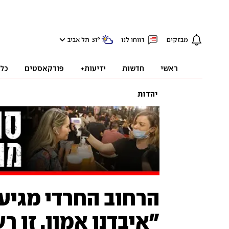
מבזקים
דווחו לנו
°
31
תל אביב
ראשי
חדשות
ידיעות+
פודקאסטים
כל
יהדות
הרחוב החרדי מגיע
"איבדנו אמון. זו 