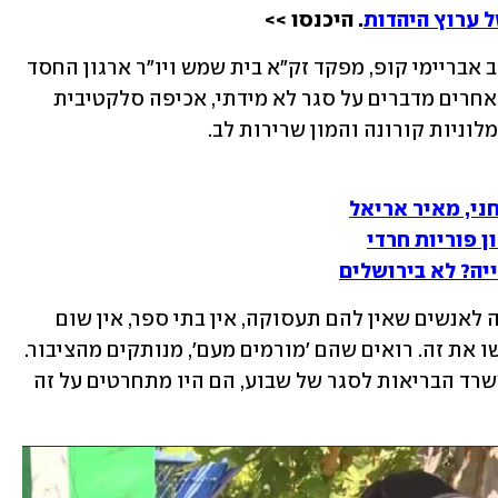
 ערוץ היהדות
. היכנסו >>
"לסגור את החרדים זה הכי קל", אומר הרב אבריימי קופ, מפקד זק"א בית שמש ויו"ר ארגון החסד 
"עזרת אחים", בראיון לאולפן ynet. הוא ואחרים מדברים על סגר לא מידתי, אכיפה סלקטיבית 
לוניות קורונה והמון שרירות לב.
ני, מאיר אריאל
ן פוריות חרדי
יה? לא בירושלים
"זה פשע גדול לסגור שכונה בפעם השנייה לאנשים שאין להם תעסוקה, אין בתי ספר, אין שום 
דבר", הוא אומר. "אנשים לא מקצועיים עשו את זה. רואים שהם 'מורמים מעם', מנותקים מהציבור. 
אם היו מכניסים את אלה שאחראים על משרד הבריאות לסגר של שבוע, הם היו מתחרטים על זה 