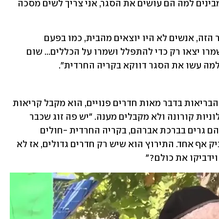
שמש, בראיון לאולפן ynet. "ואם הם לא מבינים למה הם עושים את הסגר, אני צריך לשים מסכה 
הרב קופ מוסיף כי "אם היו מאמינים בסגר הזה, אנשים לא היו יוצאים מהבית, כמו בפעם 
הראשונה. אז האמנו במשרד הבריאות, ושמרו יצאו רק כדי להתפלל ושמרו על הכללים... שום 
 למה עשו את הסגר דווקא בקריה החרדית".
הרב קופ מספר כי על אף הצהרות משרד הבריאות בדבר מאות חדרים פנויים, הוא מקבל קריאות 
רבות של אנשים המבקשים להתפנות למלוניות קורונה ולא מקבלים מענה. "יש פה זוג שכבר 
יומיים רוצים להתפנות ולא נותנים להם. הם גרים בברכת אברהם, בקריה החרדית -חולים 
מאומתים, והם רוצים לצאת כדי לא להדביק אף אחד. התירוץ הוא שיש רק חדרים גדולים, אז לא 
 וידביקו את כולם?"