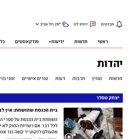
מבזקים
דווחו לנו
°
29
תל אביב
ראשי
חדשות
ידיעות+
פודקאסטים
כל
יהדות
חדשות
מגזין
תרבות
דעות
טורים אישיים
זמני כנ
יצחק טסלר
בית הכנסת שהושחת: אין לנ
השחתת בית הכנסת על ספרי התו
לכל דבר. אם רשויות החוק לא 
מהעולם לנקוט יד קשה נגד אנט