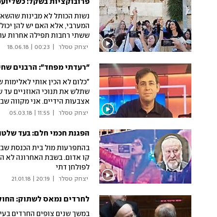
פרובוקציות בשקל: כשליוע
נשות הכותל לא מבינות שהשאלה
המערבי, אלא האם יש להן יכול
ששתי רחבות תפילה אחרות עו
היועץ המשפטי לממשלה שמנסה
 יצחק טסלר 
|
00:23 | 18.06.18
"רעדתי מפחד": הרבנים שחינ
"כלום לא הכין אותי לאלימות 
שתלש את תנוכי האוזניים עד ש
אצבעות הידיים. אני מקווה שב
נפשות". קמפיין #metoo החרדי עורר ביצחק טסלר זיכרונות ילדות
 יצחק טסלר 
|
11:55 | 05.03.18
הפגנת חכמי חלם: בעד שלטון
בהתפרעות מול בית הכנסת שבו 
קו אדום. בשבת האחרונה לא הי
לפולחן דתי
 יצחק טסלר 
|
20:19 | 21.01.18
לחרדים נמאס לשתוק: החוק
במשך שנים צופים החרדים בעינ