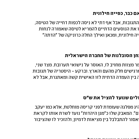
 כבר, כפייה חילונית
התגובות, אבל אף דתי לא ניסה לכפות דחייה של הטיסה,
ו את הנוסעים הדתיים להמריא לטיסה שאמורה לנחות
 חילונית, ומכאן ואילך החלה כרוניקה של "הדתה"
חן הסובלנות של החברה הישראלית
ר מצוות מחויב לו, האוסר על נישואי תערובת. מצד שני,
רגישים חלק מהעם והארץ. וברקע - היסטריה של תגובות
 בין העמדה הדתית לזו האישית קשה ומאתגרת, אבל לא
ולים שנועד להציל את ש"ס
יג מפלגה שעומדת לפני קריסה מוחלטת, אלא כמו יעקב
ים". המאבק שלו כ"מגן היהדות" נועד לשרת אותו לקראת
אסור להתבלבל בין מציאות לדמיון, ולהזכיר לו שהציבור
 הבנה לאלה שעשו שבתם חול. הרוב החילוני אמר את
 בשבת