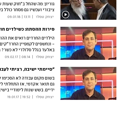
גוריון: מה שהחל ב"חוק שעות ע
ציבורי ועכשיו גם מסחר כולל ב
שלהם להפסיק לשתוק
 יצחק טסלר 
|
13:11 | 09.01.18
פירות ההסתה: כשילדים חו
הילדים החרדים רואים את ההורי
באלעד בגלל סלולרי לא כשר? ג
להרים קול נגדן
 יצחק טסלר 
|
08:14 | 09.02.17
"סיימתי ישיבה, רציתי לעבו
בשום מקום עבודה לא הסכימו ל
גם תואר אקדמי, אז התחלתי לל
ידיים. בשש שנות לימודיי בישי
שבין תלמיד חילוני לתלמיד יש
 יצחק טסלר 
|
19:52 | 19.01.17