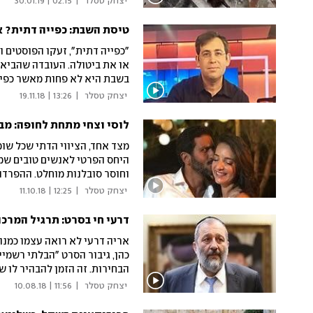
 יצחק טסלר 
|
02:15 | 30.01.19
טיסת השבת: כפייה דתית? אם
"כפייה דתית", זעקו הפוסטים ו
או את ביטולה. העובדה שהביא
בשבת היא לא פחות מאשר כפייה
ידועה מראש
 יצחק טסלר 
|
13:26 | 19.11.18
לוסי וצחי מתחת לחופה: מב
מצד אחד, הציווי הדתי שכל שומ
היחס הפרטי לאנשים טובים שמ
וחוסר סובלנות מוחלט. ההפרדה
נוכל לחיות בלעדיה
 יצחק טסלר 
|
12:25 | 11.10.18
דרעי חי בסרט: תרגיל המרכ
אריה דרעי לא רואה עצמו כמנה
כהן, גיבור הסרט "הבלתי רשמי
הבחירות. זה הזמן להבהיר לו ש
המזרחי שהוא מייצג תמיד גילה
 יצחק טסלר 
|
11:56 | 10.08.18
דברו. הוא רוצה לבלות ולקנות