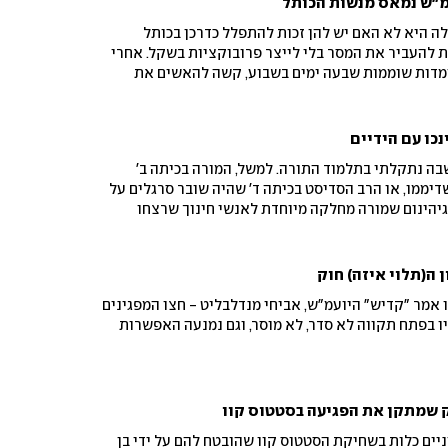
מ"ש נמאס מנשות הכותל
 היא לא האם יש להן זכות להתפלל כדרכן בכותל
ת להעביר את המסר בלי לייצר פרובוקציות בשקל. אחרי
מדות שוממות שבעה ימים בשבוע, קשה להאשים את
 לעשות סדר בבלגן
כו עם הידיים
שבה נתקלתי בתלמוד התורה. למשל, המורה בכיתה ב'
דיממו, או הרב הסדיסט בכיתה ד' שהיה שובר סרגלים על
גיהינום שמורה מחלקה מיוחדת לאנשי חינוך שרצחו
 ה(תלוי איזה) חוק
אמר "קדיש" היועמ"ש, אביחי מנדלבליט - חצו המפגינים
ו בפתח תקווה לא סדר, לא מוסר, וגם נמנעה האפשרות
 שמתקן את הפגיעה בסטטוס קוו
יים כלות בשחיקת הסטטוס קוו שהובטח להם על ידי בן