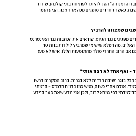
בודה ומנוחה" הפך להיתר לפתיחת בתי קולנוע, שידור
שבת. כאשר החרדים סופגים מכה אחר מכה, הגיע הזמן
שבים שמצווה להרביץ
ם מפגינים נגד הגיוס, קוראים את הכתבות נגד האינטרנט
- ונחשפים לקמפיין החרד"קים האלים. מה הפלא שיש מי שמרביץ לילדות בנות 10
ם אם הרוב החרדי סולד מהתופעות הללו, איש לא מעז
ד - ואף אחד לא רצה אותי"
קבל בוגר ישיבה חרדית ללא בגרות. ברוב המקרים דרשו
מוד. אולם אחרי כשנה, ממש כמו בדו"ח הלמ"ס - הרמתי
בה למדתי דפי גמרא לרוב, ולכן אני יודע שאת פער היידע
יבה חרדי, קשה מאוד להשלים