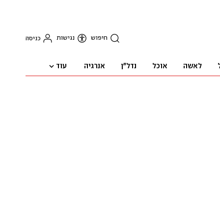
חיפוש
נגישות
כניסה
עוד
לאשה
אוכל
נדל"ן
אנרגיה