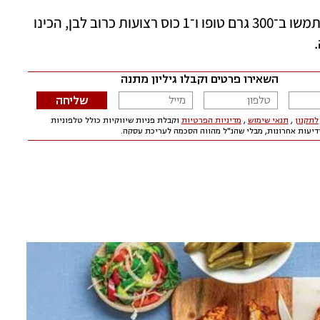
 כרוב לבן מוסיף טעם ולחות לטופו. השתמשו ב־300 גרם טופו ו־1 כוס רצועות כרוב לבן, הכינו 