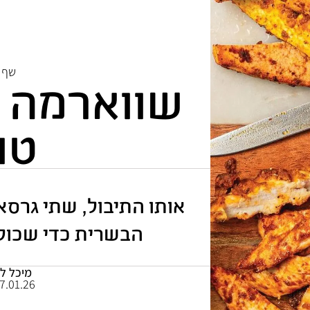
שף 
שווארמה ע
טו
אותו התיבול, שתי גרסא
הבשרית כדי שכולם 
מיכל לו
.01.26 | 05:26