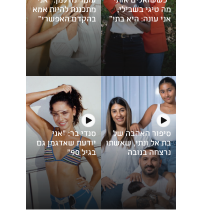
מה טיגי בשבילי,
מתכננת להיות אמא
אני עונה: היא בתי"
בהקדם האפשרי"
סיפור האהבה של
סנדי בר: "אני
בת אל ונתי, שאשתו
יודעת שאדגמן גם
נרצחה בנובה
בגיל 90"