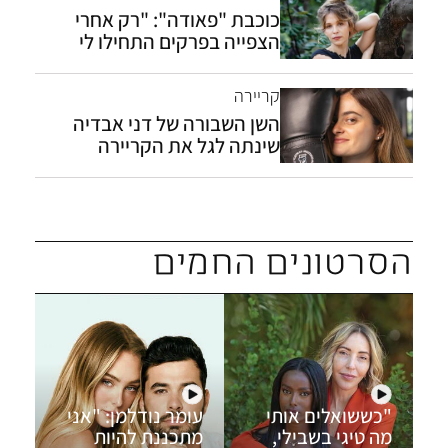
כוכבת "פאודה": "רק אחרי
הצפייה בפרקים התחילו לי
פלאשבקים"
קריירה
השן השבורה של דני אבדיה
שינתה לגל את הקריירה
הסרטונים החמים
"כששואלים אותי
עומר נודלמן: "אני
סי
מה טיגי בשבילי,
מתכננת להיות
בת