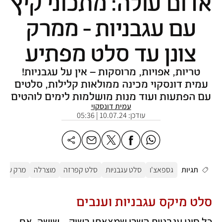
אדום עולה: מתכוני קיץ
עם עגבניות - ממרק
צונן עד סלט מפתיע
טריות, אפויות, מרוסקות – אין על עגבניות!
עמית דונסקוי מכינה ממולאות קלילות, סלטים
עם הפתעות ועוד מנות מושלמות לימים לוהטים
עמית דונסקוי
עודכן:
10.07.24 | 05:36
תגיות
גספאצ'ו
סלט עגבניות
סלט קפרזה
מוצרלה
מרק עגבנ
סלט מיקס עגבניות וענבים
כל סוגי עגבניות השרי שמצאתי בשוק – שישה, אם 