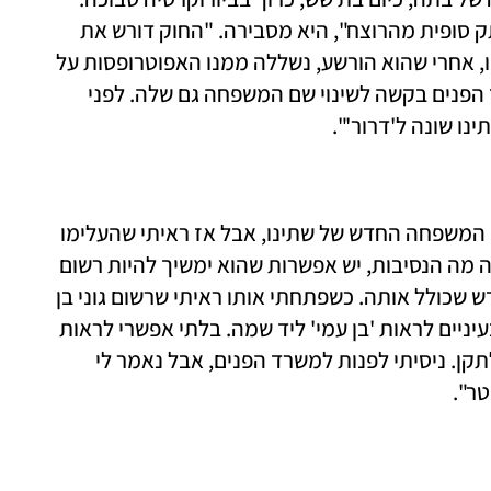
"רציתי ששתינו נישא את אותו השם ושנתנתק סופית מהרוצח", היא מסבירה. "החוק דורש את 
ההסכמה של שני ההורים, אבל במקרה שלנו, אחרי שהוא הורשע, נשללה ממנו האפוטרופסות על 
בתי, ואז היה אפשר סוף־סוף להגיש למשרד הפנים בקשה לשינוי שם המשפחה גם שלה. לפני 
ו שונה ל'דרור'".
"קיבלתי ספח חדש בתעודות הזהות עם שם המשפחה החדש של שתינו, אבל אז ראיתי שהעלימו 
את גוני מהספח. ברגע שילד נפטר, לא משנה מה הנסיבות, יש אפשרות שהוא ימשיך להיות רשום 
בתעודת הזהות. ביקשתי שיוציאו לי ספח חדש שכולל אותה. כשפתחתי אותו ראיתי שרשום גוני בן 
עמי ז"ל ובצד זה, תאריך הפטירה. כאב לי בעיניים לראות 'בן עמי' ליד שמה. בלתי אפשרי לראות 
דבר כזה. היה לי ברור שזה משהו שחייבים לתקן. ניסיתי לפנות למשרד הפנים, אבל נאמר לי 
ר".