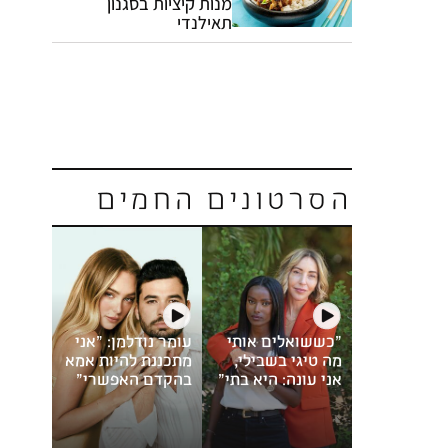
מנות קיציות בסגנון
תאילנדי
הסרטונים החמים
"כששואלים אותי
עומר נודלמן: "אני
מה טיגי בשבילי,
מתכננת להיות אמא
אני עונה: היא בתי"
בהקדם האפשרי"