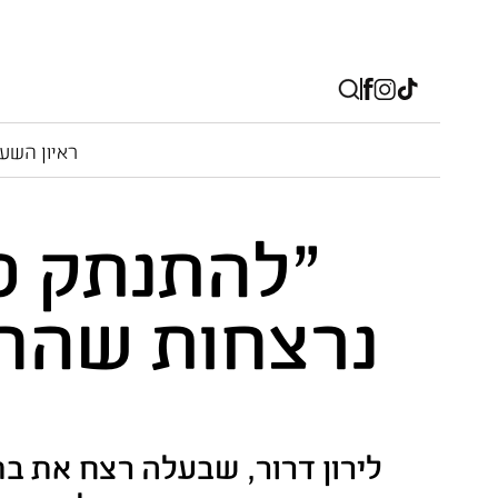
ראיון השע
"להתנתק סו
נרצחות שהח
לירון דרור, שבעלה רצח את ב