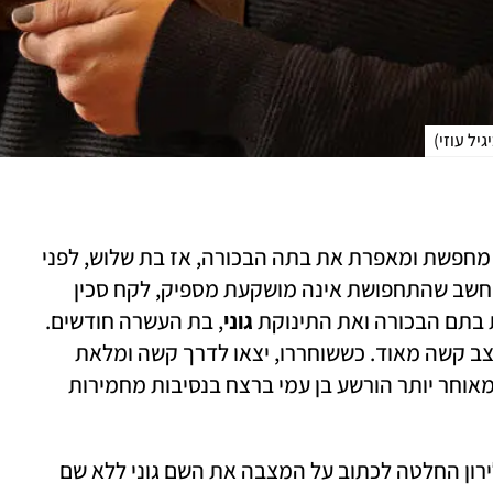
גיל עוזי
)
 מחפשת ומאפרת את בתה הבכורה, אז בת שלוש, לפני 
שתצא איתה לגן. בעלה דאז, ברק בן עמי, שחשב שהתחפושת אינה מושקעת מספיק, לקח סכין 
 בתם הבכורה ואת התינוקת 
גוני
, בת העשרה חודשים. 
גוני נפטרה מפצעיה. לירון ובתה אושפזו במצב קשה מאוד. כששוחררו, יצאו לדרך קשה ומלאת 
תהפוכות של שיקום הגוף והנפש. שנה וחצי מאוחר יותר הורשע בן עמי ברצח בנסיבות מחמירות 
כבר בשלושים למותה של גוני קיבלה אמה לירון החלטה לכתוב על המצבה את השם גוני ללא שם 