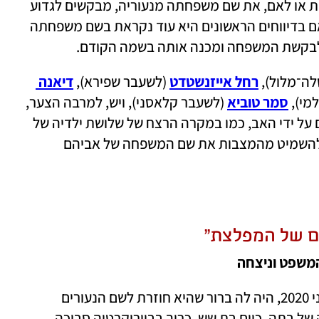
מחזירות כאקט סימבולי ועוצמתי כאחד, לבת או לאם, את שם משפחתה מנעוריה, מבקשים לגדוע 
את הקשר המשפחתי של הרוצח לנרצחת. אם בדיווחים הראשונים היא עוד נקראת בשם משפחתה 
לבקשת המשפחה ומכנה אותה בשמה הקודם.
ה־מלול), 
רחל אייזנשטדט
 (לשעבר שפירא), 
דיאנה 
מי), 
סמר טוביא
 (לשעבר קלאסני), ויש, למרבה הצער, 
 על ידי האב, כמו במקרה הרצח של שלושת ילדיה של
על ידי אביהם, החליטה האם להשמיט מהמצבות את שם המשפחה של אביהם 
ם של המפלצת"
 המשפט וניצחה
אחרי שלירון דרור התגרשה מרוצח בתה ביוני 2020, היה לה ברור שהיא חוזרת לשם הנעורים 
'דרור', אבל היא גילתה ששינוי שם המשפחה של בתה, כיום בת שש, כרוך בביורוקרטיה סבוכה. 