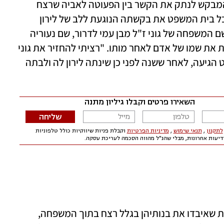
משפחה. גוני בת לירון, נכתב. זה היה צעד המבקש לנתק את הקשר בין הפעוטה לאביה שרצח 
, קיבל בית המשפט את בקשתה הנוגעת ללב של לירון 
והודיע למדינה שיש להחליף ברשומות את שם המשפחה של גוני ז"ל מבן עמי לדרור, שם נעוריה 
של האם, למרות שלפי החוק אי־אפשר לשנות את שמו של אדם לאחר מותו. "רציתי להחזיר את גוני 
אליי", אומרת לנו לירון. הפנייה לבית המשפט הגיעה, לאחר ששנה לפני כן שינתה לירון לה ולבתה 
נראה שבשנים האחרונות יותר ויותר משפחות שאיבדו את בנותיהן בגלל רצח בתוך המשפחה, 