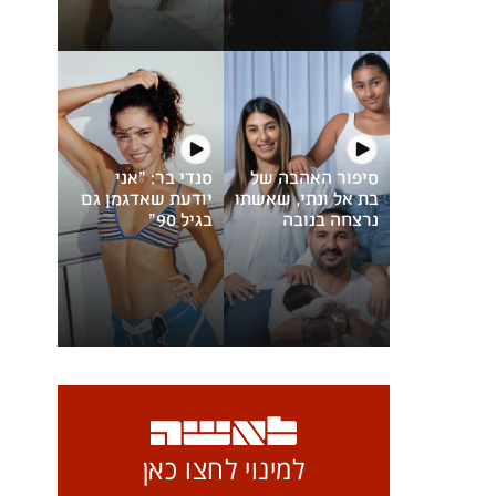
סיפור האהבה של
סנדי בר: "אני
בת אל ונתי, שאשתו
יודעת שאדגמן גם
נרצחה בנובה
בגיל 90"