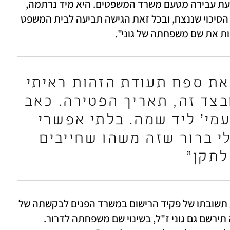
"פניתי לעו"ד רותי אלדר שמלווה אותי כנפגעת עבירה מטעם משרד המשפטים. היא מיד נרתמה, 
לא לפני שהזהירה אותי שהיא לא יודעת מה הסיכוי שננצח, ובכל זאת הגישה תביעה לבית המשפט 
ות את שם משפחתה של גוני".
"כשפתחתי את ספח תעודת הזהות ראיתי 
שרשום גוני בן עמי ז"ל ובצד זה, תאריך הפטירה. כאב 
לי בעיניים לראות 'בן עמי' ליד שמה. בלתי אפשרי 
לראות דבר כזה. היה לי ברור שזה משהו שחייבים 
לתקן"
בתביעה שהגישה עו"ד אלדר היא גוללה את תשובתו של פקיד הרישום במשרד הפנים לבקשתה של 
לירון, שבספח החדש שבתעודת הזהות שלה תירשם גם גוני ז"ל, בשינוי שם משפחתה לדרור. 