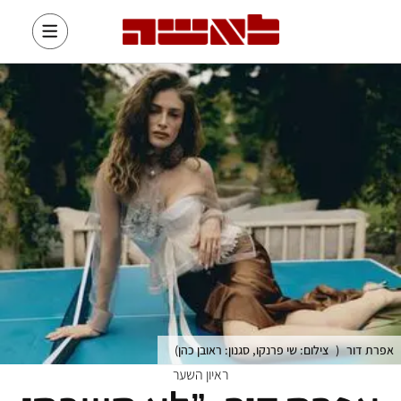
אפרת דור
(
צילום: שי פרנקו, סגנון: ראובן כהן
)
ראיון השער