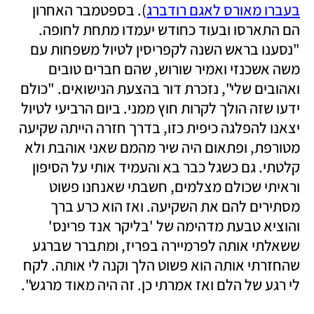
בעברו מאורס לאגם רודברג
). בספטמבר האחרון 
הם התארסו ובעוד כחודש יעמדו מתחת לחופה. 
"נסענו בראש השנה לקפריסין לטיול משפחות עם 
משה אשכנזי ואמיר שורוש, שהם חברים טובים 
ואהובים שלי", נזכרת דור בהצעת הנישואים. "כולם 
ידעו שזה הולך לקרות חוץ ממני. ביום הרביעי לטיול 
יצאנו להפלגה כיפית כזו, בדרך חזרה הייתה שקיעה 
מטורפת, ופתאום היה שיר מהמם שאני אוהבת ולא 
קלטתי. גם כשגל כבר בא והעמיד אותי על הסיפון 
וראיתי שכולם מצלמים, חשבתי שאנחנו פשוט 
מסתירים להם את השקיעה. ואז הוא כרע ברך 
והוציא טבעת מדהימה של 'בליקר אנד פרינס' 
ששאלתי אותה לפרמיירה בפריז, ומתברר שברגע 
שהחזרתי אותה הוא פשוט הלך וקנה לי אותה. לקח 
לי רגע של הלם ואז אמרתי כן. זה היה מאוד מרגש". 