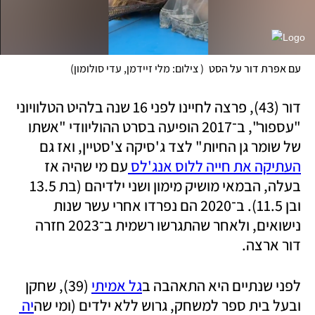
עם אפרת דור על הסט
(
 צילום: מלי זיידמן, עדי סולומון
)
‏דור (43), פרצה לחיינו לפני 16 שנה בלהיט הטלוויוני 
"עספור", ב־2017 הופיעה בסרט ההוליוודי "אשתו 
של שומר גן החיות" לצד ג'סיקה צ'סטיין, ואז גם 
העתיקה את חייה ללוס אנג'לס 
עם מי שהיה אז 
בעלה, הבמאי מושיק מימון ושני ילדיהם (בת 13.5 
ובן 11.5). ב־2020 הם נפרדו אחרי עשר שנות 
נישואים, ולאחר שהתגרשו רשמית ב־2023 חזרה 
דור ארצה.
לפני שנתיים היא התאהבה ב
גל אמיתי
 (39), שחקן 
ובעל בית ספר למשחק, גרוש ללא ילדים (ומי שה
יה 