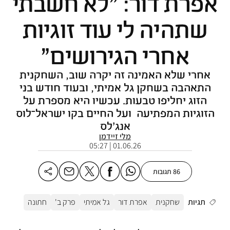
אפרת דור: "לא חשבתי
שתהיה לי עוד זוגיות
אחרי הגירושים"
אחרי שלא האמינה זה יקרה שוב, השחקנית
התאהבה בשחקן גל אמיתי, ובעוד חודש בני
הזוג יחליפו טבעות. עכשיו היא מספרת על
הזוגיות המפתיעה ועל החיים בקו ישראל־לוס
אנג'לס
מלי זיידמן
01.06.26 | 05:27
86 תגובות
תגיות
שחקנית
אפרת דור
גל אמיתי
פרק ב'
חתונה