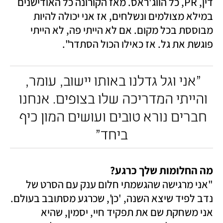
דין, PR, כל הווג'ראס. מאז הקורונה כל האודישנים 
במילא מצולמים ונשלחים, אז אני יכולה להיות 
מבוססת בכל מקום. אם לא הייתי פה, לא הייתי 
פוגשת את גל. אז כאילו הכול הסתדר".
"אני וגל גדלנו באותו יישוב, עומר, 
והייתי המדריכה שלו בצופים. אנחנו 
חברים נורא טובים ועושים המון כיף 
ביחד"
מה החלומות שלך כרגע? 

"אני מרגישה שהגשמתי חלום ענק עם הסרט של 
נדב לפיד שיצא השנה, 'כן', שכרגע מסתובב בעולם. 
אני משחקת שם את תפקיד חיי, יסמין, שהיא 