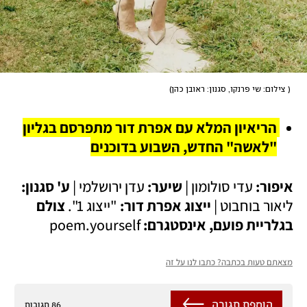
(
 צילום: שי פרנקו, סגנון: ראובן כהן
)
הריאיון המלא עם אפרת דור מתפרסם בגליון 
"לאשה" החדש, השבוע בדוכנים
איפור:
 עדי סולומון | 
שיער: 
עדן ירושלמי | 
ע' סגנון: 
ליאור בוחבוט | 
ייצוג אפרת דור: 
"ייצוג 1". 
צולם 
בגלריית פועם, אינסטגרם:
 poem.yourself
מצאתם טעות בכתבה? כתבו לנו על זה
הוספת תגובה
86 תגובות