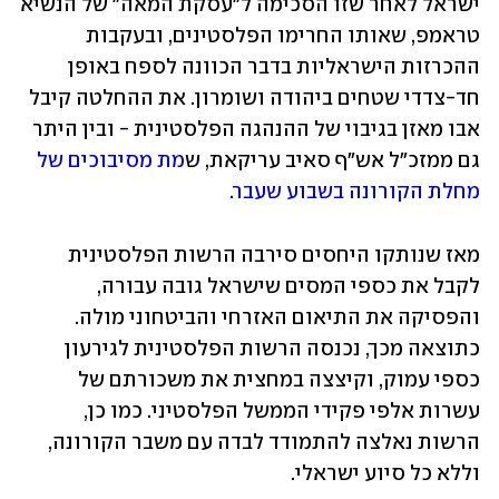
ישראל לאחר שזו הסכימה ל"עסקת המאה" של הנשיא 
טראמפ, שאותו החרימו הפלסטינים, ובעקבות 
ההכרזות הישראליות בדבר הכוונה לספח באופן 
חד-צדדי שטחים ביהודה ושומרון. את ההחלטה קיבל 
אבו מאזן בגיבוי של ההנהגה הפלסטינית - ובין היתר 
גם ממזכ"ל אש"ף סאיב עריקאת, ש
מת מסיבוכים של 
מחלת הקורונה בשבוע שעבר
. 
מאז שנותקו היחסים סירבה הרשות הפלסטינית 
לקבל את כספי המסים שישראל גובה עבורה, 
והפסיקה את התיאום האזרחי והביטחוני מולה. 
כתוצאה מכך, נכנסה הרשות הפלסטינית לגירעון 
כספי עמוק, וקיצצה במחצית את משכורתם של 
עשרות אלפי פקידי הממשל הפלסטיני. כמו כן, 
הרשות נאלצה להתמודד לבדה עם משבר הקורונה, 
וללא כל סיוע ישראלי. 