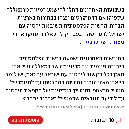
בשבועות האחרונים החלו להישמע רמיזות מרמאללה 
שלפיהן אם הדמוקרטים ינצחו בבחירות בארצות 
הברית, הרשות הפלסטינית תשיב את יחסיה עם 
ישראל לרמה שהיו בעבר. קולות אלו התחזקו אחרי 
ניצחונו של ג'ו ביידן
.
בחודשים האחרונים נשמעה ברשות הפלסטינית 
ביקורת פנימית נגד מדיניותה של רמאללה ושל אבו 
מאזן בכל הקשור ליחסים עם ישראל. עם זאת, יש לומר 
כי אבו מאזן הוכיח נחישות בהחלטתו עד לסיומו של 
ממשל טראמפ, והמשיך במדיניות של הקפאת היחסים 
עד לידיעה הוודאית שהממשל בארה"ב יתחלף.  
מצאתם טעות? כתבו לנו | המייל האדום גם בווטסאפ
10
תגובות
הוספת תגובה