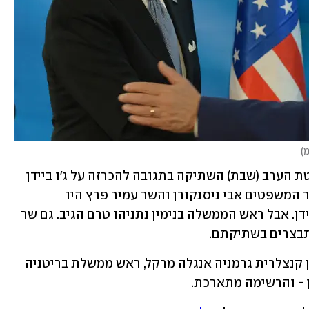
מ
)
מנהיגים בעולם מברכים, אך בישראל בולטת הערב (שבת) השתיקה בתגובה להכרזה על ג'ו ביידן 
כנשיא הנבחר ה-46 של ארצות הברית. שר המשפטים אבי ניסנקורן והשר עמיר פרץ היו 
מהראשונים בממשלה לפרסם ברכות לביידן. אבל ראש הממשלה בנימין נתניהו טרם הגיב. גם שר 
מתבצרים בשתיקתם. 
יצוין כי בשעות האחרונות בירכו את ביידן קנצלרית גרמניה אנגלה מרקל, ראש ממשלת בריטניה 
ן - והרשימה מתארכת. 