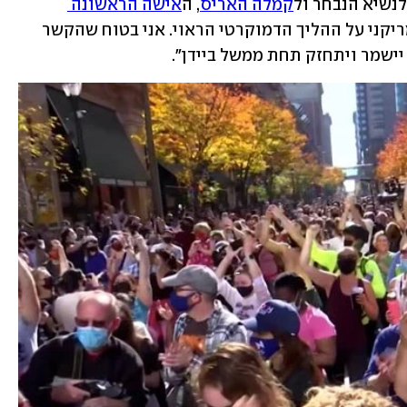
לנשיא הנבחר ול
קמלה האריס
, ה
אישה הראשונה 
 "וברכות לעם האמריקני על ההליך הדמוקרטי הראוי. אני בטוח שהקשר 
ישמר ויתחזק תחת ממשל ביידן". 