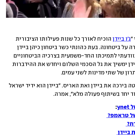
"
ג'ו ביידן
 הוכיח לאורך כל שנות פעילותו הציבורית 
שהוא ידיד אמת של ישראל ומחויב לשמירה על ביטחונה. בעת כהונתי כשר ביטחון כיהן ביידן 
כחבר בכיר בוועדת החוץ של הסנאט והתוודעתי לתמיכתו החד-משמעית בצרכיה הביטחוניים 
של ישראל". פרץ הביע תקווה שממשל ביידן ימשיך את גל הסכמי השלום ויחדש את ההידברות 
ון של שתי מדינות לשני עמים.
גם שרת העלייה והקליטה פנינה תמנו-שטה בירכה את ביידן ואת האריס. "ביידן הוא ידיד ישראל 
ד יחד בשיתוף פעולה מלא", אמרה.  
yn
: 

של טראמפ? 
ת? 
 ביידן 