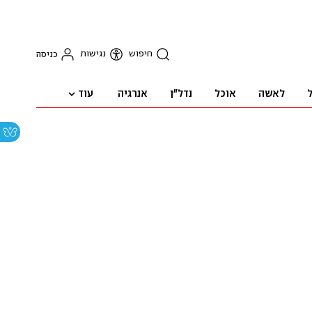
חיפוש
נגישות
כניסה
עוד
ל
לאשה
אוכל
נדל"ן
אנרגיה