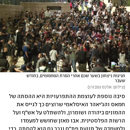
חגיגות ניצחון בשער שכם אחרי הסרת המחסומים, בחודש 
שעבר
(
צילום: אלכס גמבורג
)
סיבה נוספת לעוצמת ההתפרעויות היא ההסתה של 
חמאס והג'יאהד האיסלאמי שרוצים כך לגייס את 
ההמונים ביהודה ושומרון, ולהשתלט על אש"ף ועל 
הרשות הפלסטינית. אבו מאזן שחושש למעמדו 
ולמעמדה של תנועת פת"ח נגרר גם הוא להסתה, כדי 