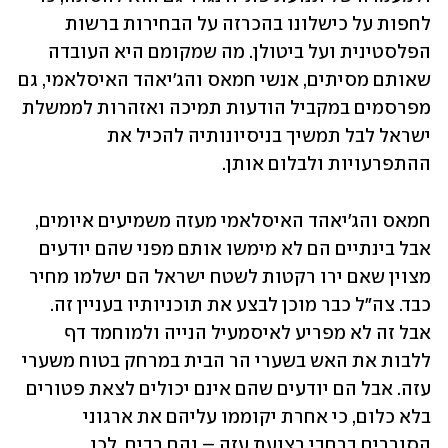
לחפות על כישלונו בהכרזה על הבחירות ברשות 
הפלסטינית ועל ביטולן. מה שמקומם היא העובדה 
שאותם מסיתים, אנשי חמאס והג'יאהד האיסלאמי, גם 
מפרסמים במקביל הודעות תמיכה ואזהרות לממשלת 
ישראל לבל תמשיך בניסיונותיה להכיל את 
ההתפרעויות ולבלום אותן. 
חמאס והג'יאהד האיסלאמי מעזה משמיעים איומים, 
אבל בינתיים הם לא מימשו אותם מפני שהם יודעים 
מצוין שאם ירו רקטות לשטח ישראל הם ישלמו מחיר 
כבד. צה"ל כבר מוכן לבצע את תוכניותיו בעניין זה. 
אבל זה לא מפריע לאיסמעיל הנייה ולמוחמד דף 
ללבות את האש בשערי הר הבית במרחק בטוח משערי 
עזה. 
אבל הם יודעים שהם אינם יכולים לצאת פטורים 
בלא כלום
, כי אחרת יקוממו עליהם את ארגוני 
הסוררים ברחבי רצועת עזה – והם רבים. לכן 