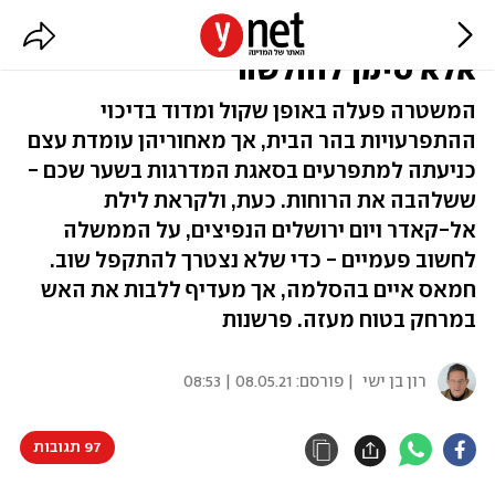
בירושלים התקפלות אינה פיוס,
אלא סימן לחולשה
המשטרה פעלה באופן שקול ומדוד בדיכוי
ההתפרעויות בהר הבית, אך מאחוריהן עומדת עצם
כניעתה למתפרעים בסאגת המדרגות בשער שכם -
ששלהבה את הרוחות. כעת, ולקראת לילת
אל-קאדר ויום ירושלים הנפיצים, על הממשלה
לחשוב פעמיים - כדי שלא נצטרך להתקפל שוב.
חמאס איים בהסלמה, אך מעדיף ללבות את האש
במרחק בטוח מעזה. פרשנות
רון בן ישי
| פורסם:
08.05.21 | 08:53
97 תגובות