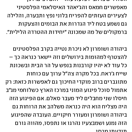
מאפשרים חמאס והג'יאהד האיסלאמי הפלסטיני 
לצעירים העזתים להפריח בלוני נפץ ותבערה, והלילה 
גם נשמע בטח ליד הגדרות את הבומים והצעקות 
ברמקולים של מה שמכונה "יחידות ההטרדה הלילית". 
ביהודה ושומרון לא ניכרת נטייה בקרב הפלסטינים 
להצטרף למהומות בירושלים וזה יישאר כנראה כך – 
כל עוד לא יהיו קורבנות בנפש על הר הבית ובשכונת 
שייח ג'ראח. בכל מקרה צה"ל ערוך עם כוחות 
מתוגברים ברוב מוקדי החיכוך גם לאפשרות כזאת: רק 
אתמול סוכל פיגוע המוני במרכז הארץ כשלוחמי מג"ב 
חיסלו שני מחבלים ליד מעבר סאלם. אם הפיגוע הזה 
היה מצליח הוא היה כנראה משלהב את הרוחות גם 
ביהודה ושומרון ומעורר חיקויים. העובדה שהפיגוע 
הזה נמנע ושמבצעיו נהרגו או נתפסו, מהווה גורם 
תודעתי מרסן. 