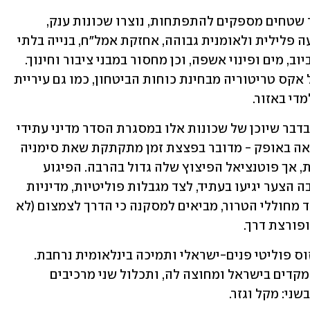
לפיכך, ובהתאם לריבוי הטבעי לצד היעדר שטחים מספקים להתפתחות, נוצרו שכונות ענק, 
מוזנחות ועניות, המאופיינות ברמת פשיעה פלילית ולאומנית גבוהה, אחזקת אמל"ח, בנייה בלתי 
מוסדרת ומסוכנת, תשתיות כושלות של ביוב, מים ופינוי אשפה, וכן מחסור במבני ציבור וחינוך. 
כל אלו גורמים להיווצרותה דה-פקטו של אקס טריטוריה מבחינת כוחות הביטחון, כמו גם עיריית 
די באזור.
בשל חוסר הסכמה פוליטי פנים-ישראלי בדבר שיוכן של שכונות אלו במסגרת הסדר מדיני עתידי 
עם הרשות הפלסטינית – שממילא לא נראה באופק - מדובר בפצצת זמן מתקתקת שאת סימניה 
ניתן לראות בירושלים המערבית מעת לעת, אך פוטנציאל הפיצוץ שלה גדול בהרבה. הפיגוע 
האחרון, כמו אלה שקדמו לו ואלה שלמרבה הצער יגיעו בעתיד, לצד מגבלות פוליטיות, מדיניות 
ומשפטיות המונעות מהלכים דרמטיים נגד מחוללי הטרור, מביאים למסקנה כי הדרך לצמצום (לא 
פורצת דרך.
קיימת הזדמנות שעשויה ליהנות מקונצנזוס פוליטי פנים-ישראלי ותמיכה בינלאומית נרחבת. 
תוכנית שתתוקצב ותקבל ביטוי בקמפיין מקדים בישראל ומחוצה לה, ותכלול שני מרכיבים 
ני: מקל וגזר. 