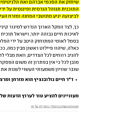
לביצועה יגיע מתושבי המחנה ומזרח העיר
שובר שוויון משמעותי העשוי לשנות את 
ד"ר חיים גולובנציץ הוא מזרחן ומרצ
מעוניינים להציע טור לערוץ הדעות של ynet? שלחו לנו opinions@ynet.co.il
מצאתם טעות בכתבה? כתבו לנו על זה