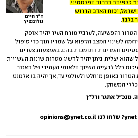
שיחזק את הסכמי אברהם ואת הלגיטימיות כלפיהם ברחוב הפלסטיני. 
התוכנית תנוהל הנדסית ופיננסית על ידי ישראל, וכוח האדם הדרוש 
ד"ר חיים 
 בלבד
.
גולובנציץ
כך, לצד המקל הארוך הנדרש למיגור קיני הטרור והפשיעה, לערביי מזרח העיר יהיה אופק 
לאיכות חיים גבוהה יותר, וישראל תוכיח יוזמה לשינוי המצב הקפוא על שמריו תוך כדי טיפול 
בסמל לאומי המתוחזק היטב על ידי הפלסטינים והמדינות התומכות בהם. באמצעות צעדים 
כאלה, שיהוו פיילוט ראשון מבין כמה, ככל שהוא יצליח, ניתן יהיה להשיג מטרות שונות העשויות 
להניב רווחים לכל הצדדים, וזאת מבלי להיכנס כלל לבעיית השיוך הלאומי העתידי של האזור. 
מובן לכל כי אין בפתרון זה משום הפסקת הטרור באופן מוחלט ולעולמי עד, אך יהיה בו אלמנט 
כללי המשחק.
ה. מנכ"ל אתגר נדל"ן