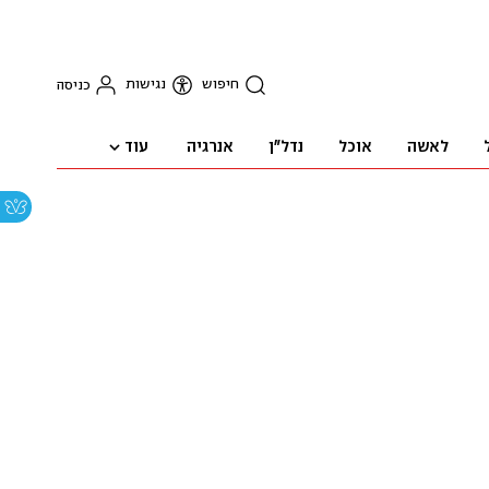
חיפוש
נגישות
כניסה
עוד
לאשה
אוכל
נדל"ן
אנרגיה