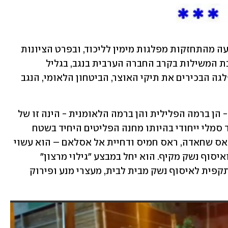
עליית ממשלת נתניהו השישית נבעה מהתחזקות מפלגות מימין לליכוד, ובפרט הציונות 
הדתית/עוצמה יהודית, שהתחייבה להשבת המשילות בקרב החברה הערבית בנגב, בגליל 
ובירושלים. כתוצאה מכך קיבלו שרי המפלגה הבכירים את תיקי האוצר, הביטחון הלאומי, הנגב 
אחת הבעיות האקוטיות בחברה הערבית - הן ברמה הפלילית והן ברמה הלאומנית - הינה זו של 
כלי הנשק הלא חוקיים. לשועפט יש מעמד סמלי ייחודי בהיותו מחנה הפליטים היחיד בשטח 
ישראל. יחד עם השכונות הסמוכות לו - ראס שחאדה, ראס חמיס ודחיית אל אסלאם – הוא עשוי 
להוות מקרה מבחן ראשון במבצע פירוק ואיסוף נשק מקיף. הוא יחל במבצע "גילוי מרצון" 
לתקופה נקובה, ולאחריו תחל פעילות התקפית לאיסוף נשק מבית לבית, מעצרי מנע ופירוק 