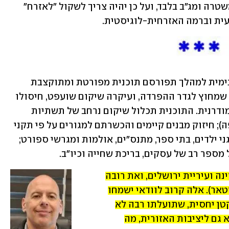
הוא לא יוכל להתבצע באמצעות כוחות משטרה ומג"ב בלבד, ועל כן יהיה צריך לשקול "לאזרח" 
עית וברמה האזרחית-לוגיסטית.
לצד הכנת הזירה הבינלאומית והפנימית למהלך תפורסם תוכנית מפורטת ומתוקצבת 
שתהווה פיילוט ליתר השכונות הערביות שמחוץ לגדר ההפרדה, ועיקרה שיקום שועפט, חיסולו 
כמחנה פליטים בפועל והפיכתו לשכונה מודרנית. התוכנית תכלול שיקום נרחב של תשתיות 
(מים, חשמל, ביוב, כבישים, מדרכות ואשפה); חיזוק מבנים קיימים והכשרתם למגורים על פי תקני 
הנדסה מקובלים; הקמת מבני ציבור כגון גני ילדים, בתי ספר, מתנס"ים, אולמות ומגרשי ספורט; 
מספר רב של עסקים, בריכת שחייה וכיו"ב.
מי יממן את התוכנית? בחלקה הקטן המדינה ועיריית ירושלים, ואת רובה 
מדינות המפרץ הקרובות לישראל (ללא קטאר). אלה קרוב לוודאי ישמחו 
להעניק כמה מאות מיליוני שקלים, כסף קטן יחסית, שתועלתו רבה לא 
רק עבור הפלסטינים תושבי ירושלים, אלא גם ליציבות האזורית, מה 