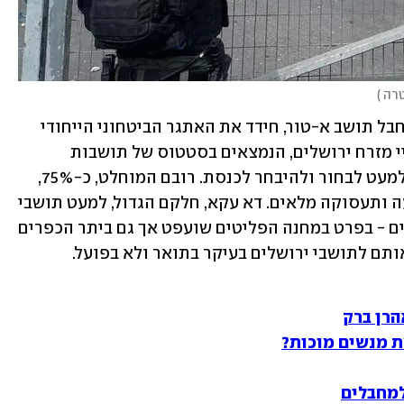
רה 
)
, הגם שבוצע על ידי מחבל תושב א-טור, חידד את האתגר הביטחוני הייחודי 
שעימו נאלצת ישראל להתמודד מול ערביי מזרח ירושלים, הנמצאים בסטטוס של תושבות 
המקנה להם את כלל הזכויות האזרחיות למעט לבחור ולהיבחר לכנסת. רובם המוחלט, כ-75%, 
עובדים במערב העיר ונהנים מחופש תנועה ותעסוקה מלאים. דא עקא, חלקם הגדול, למעט תושבי 
השכונות הצפוניות, מתגורר בתנאים קשים - בפרט במחנה הפליטים שועפט אך גם ביתר הכפרים 
תם לתושבי ירושלים בעיקר בתואר ולא בפועל.
הרן ברק
 מנשים מוכות?
למחבלים