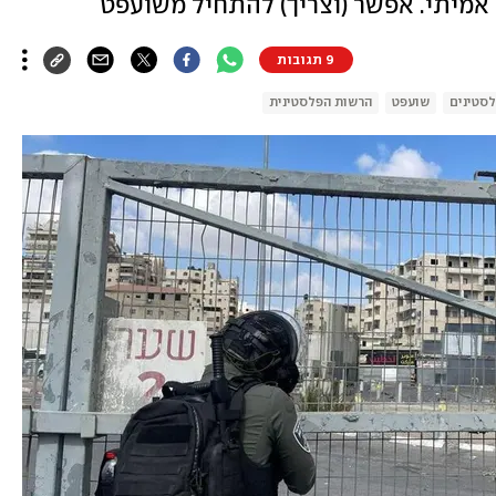
 אמיתי. אפשר (וצריך) להתחיל משועפט
9 תגובות
סטינים
שועפט
הרשות הפלסטינית