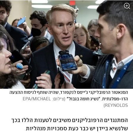
הסנאטור הרפובליקני ג'יימס לנקפורד, שהיה שותף לניסוח ההצעה 
הדו-מפלגתית. "נשיג חומה בגבול"
(
צילום: EPA/MICHAEL 
)
REYNOLDS
המתנגדים הרפובליקנים משיבים לטענות הללו בכך 
שלנשיא ביידן יש כבר כעת סמכויות מנהליות 