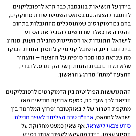
ביידן על הנשיאות בנובמבר, כבר קרא לרפובליקנים 
להתנגד להצעה. גם בסנאט השמיעו שורת מחוקקים, 
בהם גם דמוקרטים שמתוסכלים מההגבלות בתחום 
ההגירה או כאלה שדורשים להגביל את הסיוע 
לישראל, התנגדות או הסתייגות מחבילת הענק. מנהיג 
בית הנבחרים, הרפובליקני מייק ג'ונסון, הנחית הבוקר 
מה שנראה כמו מכה סופית על ההצעה – והצהיר 
שלא תקודם בבית התחתון של הקונגרס. לדבריו, 
ההצעה "מתה" מהרגע הראשון.
ההתגוששות הפוליטית בין הדמוקרטים לרפובליקנים 
הביאה לכך שעד כה, כמעט ארבעה חודשים מאז 
מתקפת הטרור של 7 באוקטובר ופרוץ המלחמה בין 
ישראל לחמאס, 
ארה"ב טרם הצליחה לאשר חבילת 
סיוע צבאי לישראל
. אף שאין כמעט מחלוקת על 
הסיוע עצמו, ביידן מתעקש לקשור אותו בסיוע 