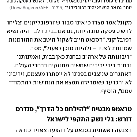
מנהיג המיעוט הרפובליקני בסנאט מיץ' מקונל. "לא נשיג עסקה טובה 
יותר, גם אם הנשיא יהיה רפובליקני"
(
צילום:  Drew Angerer/AFP
)
מקונל אמר מצדו כי אינו סבור שהרפובליקנים יצליחו 
להשיג עסקה טובה יותר, גם אם בבית הלבן יהיה נשיא 
רפובליקני. "הסנאט חייב לשקול היטב את ההזדמנות 
שמונחת לפניו – ולהיות מוכן לפעול", מסר. 
"ריבונותה של ארה"ב נבחנת כאן בבית, ואמינותנו 
נבחנת בידי יריבים שחשים מחוזקים ברחבי העולם. 
האתגרים שניצבים בפנינו לא ייפתרו מעצמם, ויריבינו 
לא יחכו עד שאמריקה תמצא את הנחישות להתמודד 
עמם", הוסיף.
טראמפ מבטיח "להילחם כל הדרך", סנדרס 
דורש: בלי נשק התקפי לישראל
הצבעה ראשונית בסנאט על ההצעה צפויה כנראה 