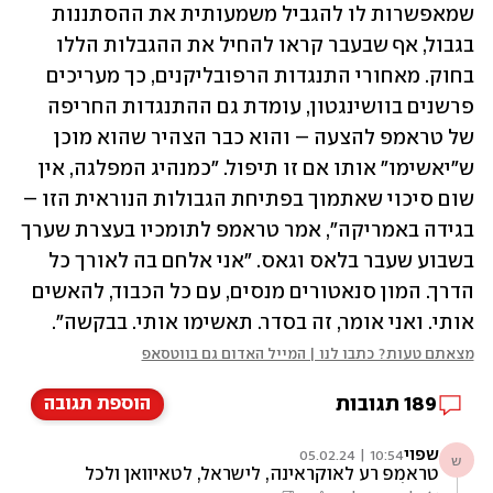
שמאפשרות לו להגביל משמעותית את ההסתננות 
בגבול, אף שבעבר קראו להחיל את ההגבלות הללו 
בחוק. מאחורי התנגדות הרפובליקנים, כך מעריכים 
פרשנים בוושינגטון, עומדת גם ההתנגדות החריפה 
של טראמפ להצעה – והוא כבר הצהיר שהוא מוכן 
ש"יאשימו" אותו אם זו תיפול. "כמנהיג המפלגה, אין 
שום סיכוי שאתמוך בפתיחת הגבולות הנוראית הזו – 
בגידה באמריקה", אמר טראמפ לתומכיו בעצרת שערך 
בשבוע שעבר בלאס וגאס. "אני אלחם בה לאורך כל 
הדרך. המון סנאטורים מנסים, עם כל הכבוד, להאשים 
אותי. ואני אומר, זה בסדר. תאשימו אותי. בבקשה". 
מצאתם טעות? כתבו לנו | המייל האדום גם בווטסאפ
189
תגובות
הוספת תגובה
שפוי
10:54 | 05.02.24
ש
טראמפ רע לאוקראינה, לישראל, לטאיוואן ולכל
העולם הוא חובב דיקטטורים כמו ביבי הפושע.