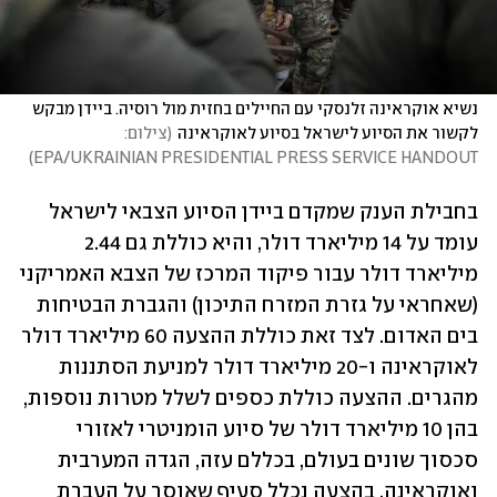
נשיא אוקראינה זלנסקי עם החיילים בחזית מול רוסיה. ביידן מבקש 
לקשור את הסיוע לישראל בסיוע לאוקראינה
(
צילום: 
)
EPA/UKRAINIAN PRESIDENTIAL PRESS SERVICE HANDOUT
בחבילת הענק שמקדם ביידן הסיוע הצבאי לישראל 
עומד על 14 מיליארד דולר, והיא כוללת גם 2.44 
מיליארד דולר עבור פיקוד המרכז של הצבא האמריקני 
(שאחראי על גזרת המזרח התיכון) והגברת הבטיחות 
בים האדום. לצד זאת כוללת ההצעה 60 מיליארד דולר 
לאוקראינה ו-20 מיליארד דולר למניעת הסתננות 
מהגרים. ההצעה כוללת כספים לשלל מטרות נוספות, 
בהן 10 מיליארד דולר של סיוע הומניטרי לאזורי 
סכסוך שונים בעולם, בכללם עזה, הגדה המערבית 
ואוקראינה. בהצעה נכלל סעיף שאוסר על העברת 