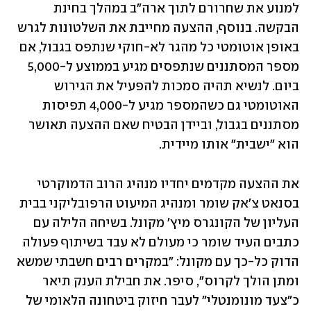
למנוע את שחרורם לתוך ארה"ב במהלך בחינת 
הבקשה. בנוסף, ההצעה מחייבת את השלטונות לגרש 
באופן אוטומטי כל מהגר לא-חוקי שנתפס בגבול, אם 
מספר המסתננים שנתפסים מגיע בממוצע ל-5,000 
ביום. לנשיא תהיה סמכות להפעיל את הגירוש 
האוטומטי גם כשהמספר מגיע ל-4,000 תפיסות 
מסתננים בגבול, וביידן הבטיח שאם ההצעה תאושר 
הוא "ישבית" אותו מיידית. 
את ההצעה מקדמים יחדיו מנהיג הרוב הדמוקרטי 
בסנאט צ'אק שומר ומנהיג המיעוט הרפובליקני בבית 
העליון של הקונגרס מיץ' מקונל. בשיחה הלילה עם 
כתבים העיד שומר כי מעולם לא עבד בשיתוף פעולה 
הדוק כל-כך עם מקונל: "במקרים רבים חשבתי שמשא 
ומתן הולך לקרוס", סיפר. את חבילת הענק תיאר 
כ"צעד מונומנטלי" לעבר חיזוק ביטחונה הלאומי של 