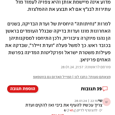
מדוע אינה מיישמת אותן והיא צפויה לעמוד מול 
עתירות לבג"ץ אם לא תבצע את ההמלצות.  
למרות "נחיתותה" היחסית של ועדת הבדיקה, בשנים 
האחרונות מונו ועדות בדיקה שבגלל העומדים בראשן 
הן נהנו מיוקרה ציבורית, ולכן התיחסו למסקנותיהן 
בכובד ראש. כך למשל פעלה "ועדת זיילר", שבדקה את 
פעילות משטרת ישראל ופרקליטות המדינה בפרשת 
האחים פריניאן. 
פורסם לראשונה: 21:57, 28.01.24
מצאתם טעות? כתבו לנו | המייל האדום גם בווטסאפ
39
תגובות
הוספת תגובה
שי
22:10 | 28.01.24
ש
צריך עכשיו להעיף את ביבי ואז להקים ועדת
חקירה הוא כבר עכשיו עובד על לחבל בכל תוצאה
להצטרף לדיון
41
6
של וועדה. לא מעניין אותו ניצחון. כלום. רק לא