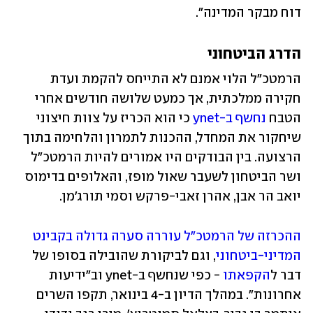
דוח מבקר המדינה".
הדרג הביטחוני
הרמטכ"ל הלוי אמנם לא התייחס להקמת ועדת 
חקירה ממלכתית, אך כמעט שלושה חודשים אחרי 
הטבח 
נחשף ב-ynet
 כי הוא הכריז על צוות חיצוני 
שיחקור את המחדל, ההכנות לתמרון והלחימה בתוך 
הרצועה. בין הבודקים היו אמורים להיות הרמטכ"ל 
ושר הביטחון לשעבר שאול מופז, והאלופים בדימוס 
יואב הר אבן, אהרן זאבי-פרקש וסמי תורג'מן. 
ההכרזה של הרמטכ"ל עוררה סערה גדולה בקבינט 
המדיני-ביטחוני
, וגם לביקורת שהובילה בסופו של 
דבר ל
הקפאתו
 - כפי שנחשף ב-ynet וב"ידיעות 
אחרונות". במהלך הדיון ב-4 בינואר, תקפו השרים 