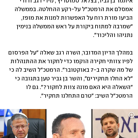
איתמר בן גביר, בצלאל סמוטריץ', מירי רגב ודודי 
אמסלם את הרמטכ"ל על-רקע ההחלטה. בממשלה 
הביעו מורת רוח על האפשרות למנות את מופז, 
"שמרבה למתוח ביקורת על ראש הממשלה בנימין 
נתניהו והליכוד".
במהלך הדיון המדובר, השרה רגב שאלה "על הפרסום 
לפיו צוותי חקירה הוקמו כדי לחקור את ההתנהלות 
של מה שקרה ב-7 באוקטובר". הרמטכ"ל השיב לה כי 
"לא החלו תחקירים", והשר בן גביר טען בתגובה כי 
"השאלה היא האם מונה צוות לחקור?". גם לו 
הרמטכ"ל השיב: "טרם התחלנו תחקיר".