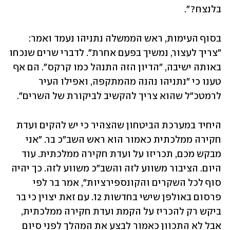
בלנצח?".
בסוף העימות, ראש הממשלה נתניהו נעמד ואמר: 
"צריך לעצור, נמשיך בפעם אחרת". לדברי שרים שנכחו 
באותה ישיבה, "הדיון הזה התנהל כמו קרקס". הם אף 
טענו כי "נתניהו נהנה מהמתקפה, ואפילו העיר 
לרמטכ"ל שהוא צריך להקשיב לביקורת של השרים".
היחיד במערכת הביטחון שהצהיר כי יש להקים ועדת 
חקירה ממלכתית כאמור הוא ראש השב"כ בר. "אני 
מבקש מכם, תכריזו על ועדת חקירה ממלכתית. עוד 
היום. הציבור משווע לזה והשב"כ משווע לזה. כך יהיה 
סוף לכל השקרים והקונספירציות", אמר בר לפי 
פרסום באולפן שישי בחדשות 12. עם זאת יצוין כי בר 
ביקש רק להכריז על הקמת ועדת חקירה ממלכתית, 
אבל לא התכוון כאמור לבצע את המהלך לפני סיום 