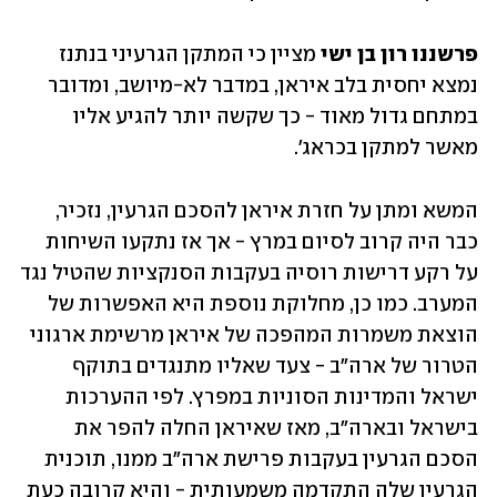
פרשננו רון בן ישי
 מציין כי המתקן הגרעיני בנתנז 
נמצא יחסית בלב איראן, במדבר לא-מיושב, ומדובר 
במתחם גדול מאוד - כך שקשה יותר להגיע אליו 
מאשר למתקן בכראג'.
המשא ומתן על חזרת איראן להסכם הגרעין, נזכיר, 
כבר היה קרוב לסיום במרץ - אך אז נתקעו השיחות 
על רקע דרישות רוסיה בעקבות הסנקציות שהטיל נגד 
המערב. כמו כן, מחלוקת נוספת היא האפשרות של 
הוצאת משמרות המהפכה של איראן מרשימת ארגוני 
הטרור של ארה"ב - צעד שאליו מתנגדים בתוקף 
ישראל והמדינות הסוניות במפרץ. לפי ההערכות 
בישראל ובארה"ב, מאז שאיראן החלה להפר את 
הסכם הגרעין בעקבות פרישת ארה"ב ממנו, תוכנית 
הגרעין שלה התקדמה משמעותית - והיא קרובה כעת 