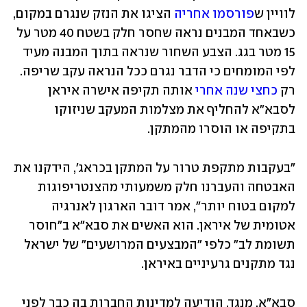
לוויין ש
פורסמו אחריה
 הציגו את הנזק שנגרם במקום, 
כשבאחד המבנים נראה שחסר חלק בשטח 40 מטר על 
15 מטר בגג. הצבע השחור שנראה בתוך המבנה מעיד 
לפי המומחים כי הדבר נגרם ככל הנראה עקב שריפה. 
רק 
כחצי שנה אחרי
 אותה תקיפה אישרה איראן 
לסבא"א להחליף את מצלמות המעקב שניזוקו 
בתקיפה או הוסרו מהמתקן. 
"בעקבות מתקפת טרור על המתקן בכראג', הידקנו את 
האבטחה והעברנו חלק משמעותי מהצנטריפוגות 
למקום בטוח יותר", אמר דובר הארגון לאנרגיה 
אטומית של איראן. הוא האשים את סבא"א ב"חוסר 
תשומת לב" כלפי "המבצעים המרושעים" של ישראל 
נגד מתקנים גרעיניים באיראן.
סבא"א, מנגד, הודיעה למדינות החברות בה כבר לפני 