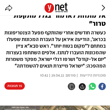
איראן: מפעל הצנטריפוגות הועבר
אל מתחת לאדמה "בגלל מתקפת
טרור"
כעשרה חודשים אחרי שהותקף מפעל הצנטריפוגות
בכראג', הודיעה איראן על העברת המכונות שפעלו
במתחם ל"מקום בטוח יותר". ראש סבא"א ציין
שהמכונות הועברו לנתנז. אלפים השתתפו בעצרות
"יום אל-קודס" ושרפו דגלי ישראל, מפקד משמרות
המהפכה: "ישראל מייצרת תנאים להשמדתה"
סוכנויות הידיעות
| פורסם:
29.04.22 | 10:42
15 תגובות