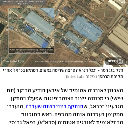
גלריה
חלק בגג חסר - וככל הנראה פרצה שריפה במקום. המתקן בכראג' אחרי 
תקיפת הרחפן
(
צילום: Intel Lab
)
הארגון לאנרגיה אטומית של איראן הודיע הבוקר (יום 
שישי) כי מכונות ייצור הצנטריפוגות שפעלו במתקן 
הגרעיני בכראג', ש
הותקף ביוני בשנה שעברה
, הועברו 
ממקומן בעקבות אותה מתקפה. ראש הסוכנות 
הבינלאומית לאנרגיה אטומית (סבא"א), רפאל גרוסי, 