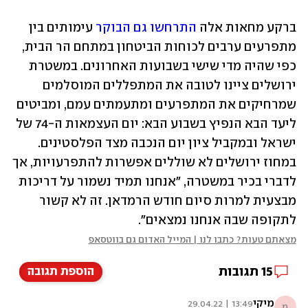
ברקע מחאות אלה 
התרחשו גם הבוקר
 עימותים בין 
מתפרעים ערבים לכוחות הביטחון במתחם הר הבית, 
כפי שהיה מדי שישי בשבועות האחרונים. במשטרת 
ירושלים ציינו לטובה את המתפללים המוסלמים 
שמרחיקים את המתפרעים ומתעמתים עמם, ומביטים 
ליעד הבא הנפיץ בשבוע הבא: יום העצמאות ה-74 של 
ישראל ובמקביל ציון יום הנכבה מצד הפלסטינים. 
במחוז ירושלים לא שוללים אפשרות להתפרעויות, אך 
לדברי בכיר במשטרה, "אנחנו תמיד נשמור על דריכות 
מבצעית למרות סיום חודש הרמדאן. זה לא קשור 
לתקופה שבה אנחנו נמצאים". 
מצאתם טעות? כתבו לנו | המייל האדום גם בווטסאפ
15
תגובות
הוספת תגובה
מיקי
13:49 | 29.04.22
מ