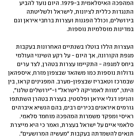
המהפכה האיסלאמית ב-1979. היום נועד להביע 
התנגדות כללית לציונות, לישראל ולשליטתה 
בירושלים, וכולל הפגנות ועצרות ברחבי איראן וגם 
במדינות מוסלמיות נוספות. 
העצרות הללו בוטלו בשנתיים האחרונות בעקבות 
מגפת הקורונה, אך היום - על רקע השינוי העולמי 
ביחס למגפה - התקיימו עצרות בטהרן, לצד ערים 
גדולות נוספות כמו משהאד שבצפון מזרח, איספהאן 
שבמרכז וטאבריז שבצפון-מערב. המפגינים קראו, בין 
היתר, "מוות לאמריקה לישראל" ו-"ירושלים שלנו", 
והניפו דגלי איראן ופלסטין. בעצרת בטהרן השתתפו 
גורמים איראנים בכירים רבים, בהם הנשיא איברהים 
ראיסי ומפקד משמרות המהפכה מוחמד סלאמי. 
סלאמי איים על ישראל בעצרת, ואמר כי היא מייצרת 
תנאים להשמדתה בעקבות "מעשיה המרושעים".