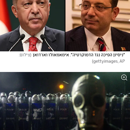
"ניסיון הפיכה נגד הדמוקרטיה". אימאמאולו וארדואן
(
צילום: 
)
gettyimages, AP