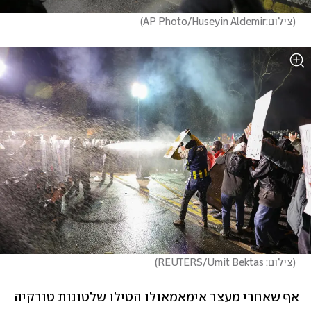
(
צילום:AP Photo/Huseyin Aldemir
)
(
צילום: REUTERS/Umit Bektas
)
אף שאחרי מעצר אימאמאולו הטילו שלטונות טורקיה 