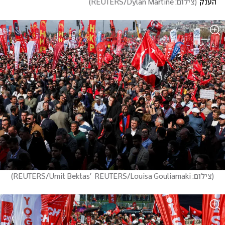
הענק
(
צילום: REUTERS/Dylan Martine
)
(
צילום: REUTERS/Umit Bektas'  REUTERS/Louisa Gouliamaki
)