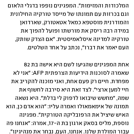
המלכודות והמזימות". המפגינים נופפו בדגלי הלאום 
וגם בכרזות עם תמונתו של מייסד טורקיה החילונית 
והמודרנית מוסטפא כמאל אטאטורק, שארדואן 
במידה רבה ריסק את מורשתו ופועל להפוך את 
טורקיה למדינה איסלאמיסטית. "אם הצדק שותק, 
העם יאמר את דברו", נכתב על אחד השלטים. 
אחת המפגינים שהגיעו לשם היא אישה בת 82 
שאמרה לסוכנות הידיעות הצרפתית AFP: "אני לא 
מפחדת. חיים רק פעם אחת, ואני מוכנה להקריב את 
חיי למען ארצי". לצד זאת היא סירבה לחשוף את 
שמה, "מחשש שיבואו לדפוק לי בדלת". היא נשאה 
תמונה של אימאמאולו ואמרה עליו: "הוא אדם כן, הוא 
האיש שיציל את הרפובליקה הטורקית". מפגינה 
נוספת, מליס בסאק ארגון בת ה-17, אמרה: "אנחנו פה 
עבור המולדת שלנו. אנחנו, העם, נבחר את מנהיגינו". 