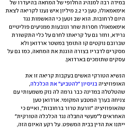
במידה רבה למנהיג החלופי של המחאה בהיעדרו של 
אימאמאולו, טען כי 2.2 מיליון איש נענו לקריאה לצאת 
היום לרחובות. הוא שב וטען כי ההאשמות נגד 
אימאמאולו חסרות שחר ונובעות ממניעים פוליטיים 
גרידא, וחזר גם על קריאתו לחרם על כלי התקשורת 
שברובם נוקטים קו התומך במשטר ארדואן ולא 
מסקרים לדבריו בצורה הוגנת את המחאה, כמו גם על 
עסקים שתומכים בארדואן. 
הנשיא הטורקי האשים בעקבות קריאה זו את 
האופוזיציה 
בניסיון "להטביע" את הכלכלה
, 
שהטלטלה במדינה כבר גרמה לה נזק משמעותי עם 
צניחה בערך המטבע המקומי. ארדואן טען 
שהאופוזיציה "זורעת טרור ברחובות", ואיים כי 
האחראים ל"מעשי החבלה נגד הכלכלה הטורקית" 
ייתנו את הדין בבית המשפט. על רקע האיום הזה, 