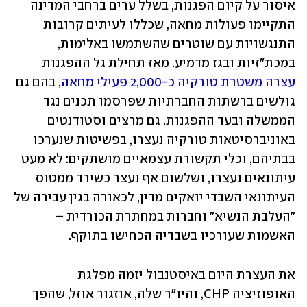
איסור על קיום הפגנות, בשלל ערים ברחבי המדינה 
התקיימו פעולות מחאה, שכללו לעיתים קרובות 
התנגשויות עם שוטרים שהשתמשו באלימות, 
במכת"זיות ובגז מדמיע. מאז תחילת גל ההפגנות 
עצרה משטרת טורקיה כ-2,000 פעילי מחאה
, בהם גם 
גולשים ברשתות החברתיות שפרסמו תכנים נגד 
הממשלה ובעד ההפגנות. גם מרצים וסטודנטים 
באוניברסיטאות טורקיה נעצרו, בפשיטות שנערכו 
בבתיהם, וכלי תקשורת עצמאיים מושתקים: לא מעט 
עיתונאים נעצרו, ושלשום אף נעצר כשירד ממטוס 
העיתונאי השבדי יואקים מדין, לכאורה בגין עבירה של 
"העלבת הנשיא" וחברות במחתרת הכורדית – 
האשמות שעורכיו בשבדיה הכחישו בתוקף. 
את העצרת היום באיסטנבול יזמה מפלגת 
האופוזיציה CHP, והיו"ר שלה, אוזגור אוזל, שהפך 