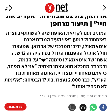
מאות אלפים בעצרת הענק נגד
ארדואן, בת 82 הצהירה: "אקריב את
חיי" | תיעוד מרחפן
המונים נענו לקריאת האופוזיציה להשתתף בעצרת
באיסטנבול למען ראש העיר המודח אכרם
אימאמאולו, יריבו המרכזי של ארדואן, שמעצרו
חולל את גל ההפגנות הגדול בטורקיה זה 12 שנה.
אשתו של אימאמאולו סימנה "❤️" על הבמה,
ובמכתב מהכלא הוא עצמו הצהיר: "אני לא מפחד,
כי אתם מאחוריי ומצדדיי. האומה מאוחדת נגד
העריץ". כבר 2,000 נעצרו, בת 17 הבטיחה: "אלימות
לא תפחיד אותנו"
סוכנויות הידיעות
| פורסם:
29.03.25 | 14:00
351 תגובות