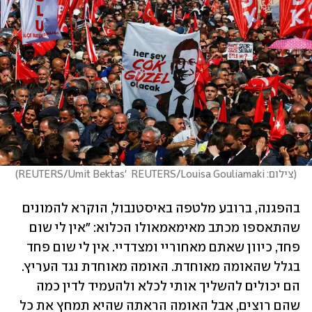
(
צילום: REUTERS/Umit Bektas'  REUTERS/Louisa Gouliamaki
)
בהפגנה, ברובע מלטפה באיסטנבול, הוקרא להמונים 
שהתאספו מכתב מאימאמאולו הכלוא: "אין לי שום 
פחד, כיוון שאתם מאחוריי ומצדדיי. אין לי שום פחד 
בגלל שהאומה מאוחדת. האומה מאוחדת נגד העריץ. 
הם יכולים להשליך אותי לכלא ולהעמיד לדין כמה 
שהם רוצים, אבל האומה הראתה שהיא תמחץ את כל 