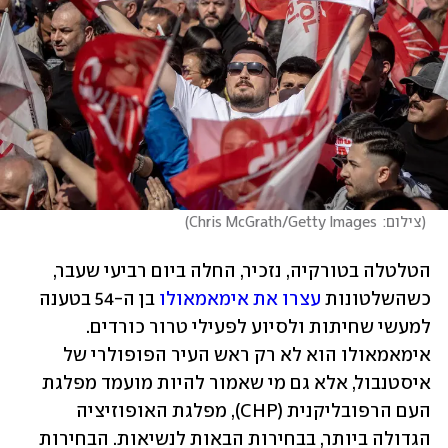
(
צילום:  Chris McGrath/Getty Images
)
הטלטלה בטורקיה, נזכיר, החלה ביום רביעי שעבר, 
כשהשלטונות 
עצרו את אימאמאולו
 בן ה-54 בטענה 
למעשי שחיתות ולסיוע לפעילי טרור כורדים. 
אימאמאולו הוא לא רק ראש העיר הפופולרי של 
איסטנבול, אלא גם מי שאמור להיות מועמד מפלגת 
העם הרפובליקנית (CHP), מפלגת האופוזיציה 
הגדולה ביותר, בבחירות הבאות לנשיאות. הבחירות 