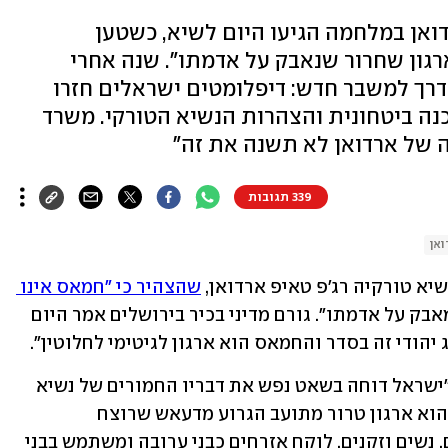
אן במלחמה הגיעו היום לשיא, כשטען
רגון שחרור שנאבק על אדמתו". שנה אחרי
רך למשבר חדש: דיפלומטים ישראלים חזרו
נה ביטחונית והצהרות הנשיא הטורקי. משרד
 של ארדואן לא תשנה את זה"
339 תגובות
ואן
שיא טורקיה רג'פ טאיפ ארדואן, 
שהצהיר כי "חמאס אינו 
 אלא "ארגון שחרור שמנהל מאבק על אדמתו". גורם מדיני בכיר בירושלים אמר היום 
הודי זה בסדר והחמאס הוא ארגון לגיטימי לחלוטין". 
בתגובה הרשמית של משרד החוץ נמסר: "ישראל דוחה בשאט נפש את דבריו החמורים של נשיא 
טורקיה על ארגון הטרור חמאס. ‏החמאס הוא ארגון טרור מתועב הגרוע מדעאש שרוצח 
באכזריות ובכוונה תחילה תינוקות, ילדים, נשים וזקנים, לוקח אזרחים כבני ערובה ומשתמש בבני 