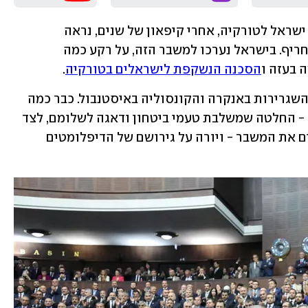
שנה אחרי הפשרת היחסים המתוחים בין ישראל לטורקיה, אחרי קיפאון של שנים, נראה 
שהשתיים בדרך למשבר דיפלומטי חדש וחריף. בישראל נערכו למשבר הזה, על רקע כמה 
 בעזה ו
הסכנה הנשקפת לישראלים בטורקיה
. 
כבר בשבוע שעבר הוחזרו לארץ כל נציגי השגרירות באנקרה והקונסוליה באיסטנבול. כבר כמה 
ימים שאין אף דיפלומט ישראלי בטורקיה - החלטה שמשלבת טעמי ביטחון ודאגה לשלומם, לצד 
רצון למנוע מצב שבו הנשיא הטורקי יסלים את המשבר - ויורה על גירושם של הדיפלומטים 