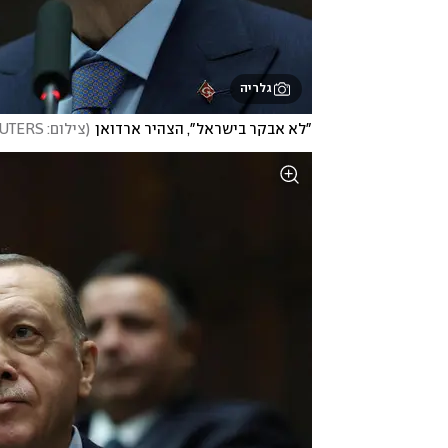
גלריה
"לא אבקר בישראל", הצהיר ארדואן
(
צילום: Murat Cetinmuhurdar/PPO/Handout via REUTERS