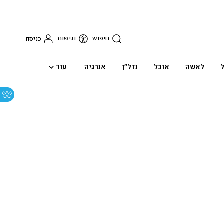
חיפוש
נגישות
כניסה
עוד
ל
לאשה
אוכל
נדל"ן
אנרגיה