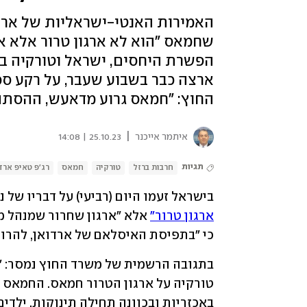
האמירות האנטי-ישראליות של ארדו
שחמאס "הוא לא ארגון טרור אלא א
הפשרת היחסים, ישראל וטורקיה בד
ארצה כבר בשבוע שעבר, על רקע סכ
החוץ: "חמאס גרוע מדאעש, ההסתה
|
איתמר אייכנר
25.10.23 | 14:08
תגיות
חרבות ברזל
טורקיה
חמאס
רג'פ טאיפ ארד
בישראל זעמו היום (רביעי) על דבריו של נ
ארגון טרור"
כי "בתפיסת האיסלאם של ארדואן, להרוג י