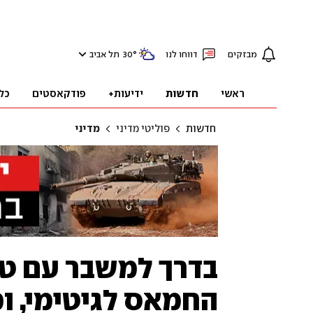
מבזקים
דווחו לנו
°
30
תל אביב
ראשי
חדשות
ידיעות+
פודקאסטים
כל
חדשות
פוליטי מדיני
מדיני
בדרך למשבר עם טו
החמאס לגיטימי, ומ