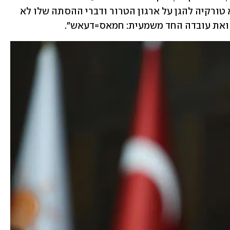
עמו כמגנים אנושיים. ‏גם הניסיון של נשיא טורקיה להגן על ארגון הטרור ודברי ההסתה שלו לא 
 ואת עובדה החד משמעית: חמאס=דעאש". 