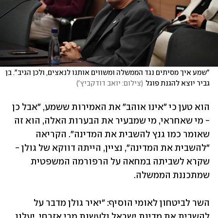
"שמע איך מסיתים נגד הממשלה ומשווים אותנו לנאצים, ולכן הגיב". בן 
גביר יוצא להגנת פוגל
(
צילום: יואב דודקביץ'
)
הוא טען כי "אינו אוהב" את האמירות ששמע, "אבל כן 
- מי שאחראי, מי שמבעיר את הבערות האלה, הוא זה 
שאומר כמו גנץ להשבית את המדינה". הקריאה 
"להשבית את המדינה", נציין, הייתה דווקא של גולן - 
שקרא לשביתה במחאה על הרפורמה המשפטית 
שמתכננת הממשלה.
השר לביטחון לאומי הוסיף: "יאיר גולן מדבר על 
להשבית את מדינת ישראל ולעשות מרי אזרחי. יעלון 