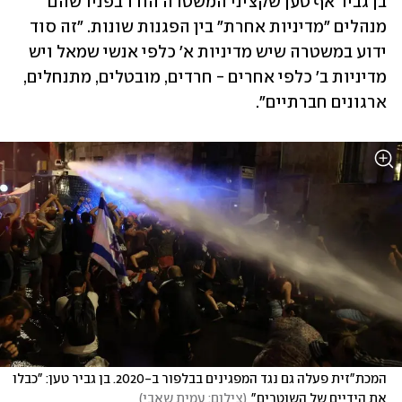
בן גביר אף טען שקציני המשטרה הודו בפניו שהם 
מנהלים "מדיניות אחרת" בין הפגנות שונות. "זה סוד 
ידוע במשטרה שיש מדיניות א' כלפי אנשי שמאל ויש 
מדיניות ב' כלפי אחרים - חרדים, מובטלים, מתנחלים, 
ארגונים חברתיים".
המכת"זית פעלה גם נגד המפגינים בבלפור ב-2020. בן גביר טען: "כבלו 
את הידיים של השוטרים"
(
צילום: עמית שאבי
)