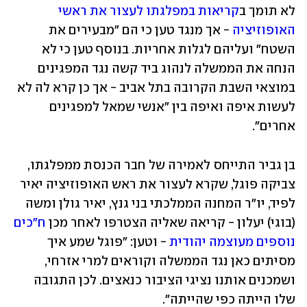
לא תומך ב
קריאות במפלגתו לעצור את ראשי 
האופוזיציה
 - אך מנגד טען כי הם "מבעירים את 
השטח" ועליהם לגלות אחריות. בנוסף טען כי לא 
הנחה את הממשלה לנהוג ביד קשה נגד המפגינים 
במוצאי השבת הקרובה בתל אביב - אך כן קרא לה לא 
לעשות איפה ואיפה בין "אנשי שמאל למפגינים 
אחרים".  
בן גביר התייחס לאמירה של חבר הכנסת ממפלגתו, 
צביקה פוגל, שקרא לעצור את ראש האופוזיציה יאיר 
לפיד, יו"ר המחנה הממלכתי בני גנץ, יאיר גולן ומשה 
(בוגי) יעלון - קריאה שאליה הצטרפו לאחר מכן 
ח"כים 
נוספים מעוצמה יהודית
 - וטען: "פוגל שמע איך 
מסיתים כאן נגד הממשלה וקוראים למרי אזרחי, 
ושמכנים אותנו נציגי הציבור כנאצים. לכן התגובה 
שלו הייתה כפי שהייתה". 