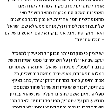
אומר לשוטרים לסרב פקודה מה היה קורה אם 
האמירות האלה היו מגיעות מהצד השני? חצי 
מהאופוזיציה חסר אחריות. לא נכון לדבר במושגים 
של 'נעצור את לפיד וגנץ', אנחנו ממש לא שם, ישראל 
היא דמוקרטיה. אבל אני כן קורא להם ולאנשים שלהם 
- תגלו אחריות".
יש לציין כי מוקדם יותר הבוקר קרא יעלון למפכ"ל 
יעקב שבתאי "להגן על השוטרים" מפני הפקודות של 
בן גביר. "מפכ"ל משטרת ישראל, ראינו את השוטרים 
במלוא תפארתם, מאפשרים מחאה בירושלים, תל 
אביב וחיפה, כיאה במדינה דמוקרטית", כתב בציוץ 
בטוויטר, "זכור שיש פקודות שדגל שחור מתנוסס 
מעליהן. אינך אשם שהציבו מעליך שר, שהוא עבריין 
מורשע. הגן על שוטריך, מפני פקודותיו". לאחר מכן 
השיב לדברי בן גביר וכתב בציוץ נוסף: "לא קראתי 