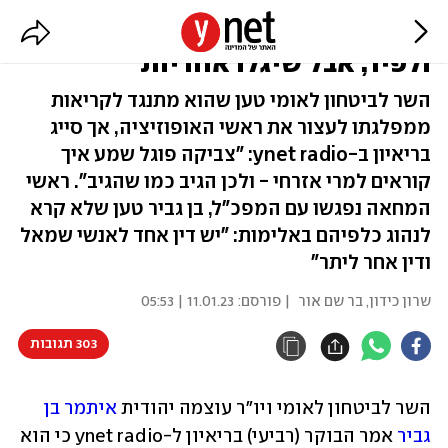
בן גביר: לא צריך לאזוק את גנץ
ולפיד, אבל שיגלו אחריות
השר לביטחון לאומי טען שהוא מתנגד לקריאות
ממפלגתו לעצור את ראשי האופוזיציה, אך סייג
בריאיון ב-ynet radio: "צביקה פוגל שמע איך
קוראים למרי אזרחי - ולכן הגיב כמו שהגיב". ראשי
המחאה נפגשו עם המפכ"ל, בן גביר טען שלא קרא
לנהוג כלפיהם באלימות: "יש דין אחד לאנשי שמאל
ודין אחר ליתר"
שרון כידון
,
בר שם אור
| פורסם:
11.01.23 | 05:53
303 תגובות
השר לביטחון לאומי ויו"ר עוצמה יהודית 
איתמר בן 
גביר
 אמר הבוקר (רביעי) בריאיון ל-ynet radio כי הוא 