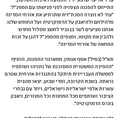
עו"ד אליעד שרגא, יו"ר התנועה לאיכות השלטון, 
התייחס להפגנה הצפויה לפני פגישתו עם המפכ"ל: 
"עוד לא נוצרה המכת"זית שתרתיע את אזרחי המדינה 
מלהילחם ולהיאבק על הדמוקרטיה ועל החופש שלנו. 
אנחנו מציעים לשר בן גביר לחשב מסלול מחדש 
ולהבין את מקומו, ומצפים מהמפכ"ל להגן על זכות 
המחאה של אזרחי המדינה". 
תא"ל (במיל') אסף אגמון, ממארגני ההפגנה, הוסיף: 
"ההפיכה המשטרית המסוכנת של נתניהו ושותפיו 
לממשלה העבריינית תיתקל בהתנגדות אזרחית שטרם 
נראתה. בשבת הקרובה, ומדי שבוע, יצאו מהבית 
עשרות אלפי ישראליות וישראלים, ויחד עם נבחרי 
הציבור ושותפים מכל המחנות וכל המגזרים, ניאבק 
בהרס הדמוקרטיה".