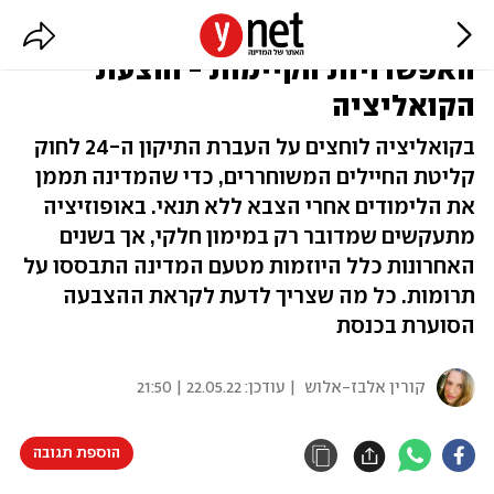
המאבק על מימון לימודים ללוחמים:
האפשרויות הקיימות - והצעת
הקואליציה
בקואליציה לוחצים על העברת התיקון ה-24 לחוק
קליטת החיילים המשוחררים, כדי שהמדינה תממן
את הלימודים אחרי הצבא ללא תנאי. באופוזיציה
מתעקשים שמדובר רק במימון חלקי, אך בשנים
האחרונות כלל היוזמות מטעם המדינה התבססו על
תרומות. כל מה שצריך לדעת לקראת ההצבעה
הסוערת בכנסת
קורין אלבז-אלוש
| עודכן:
22.05.22 | 21:50
הוספת תגובה