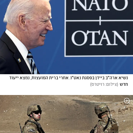
נשיא ארה"ב ביידן בפסגת נאט"ו. אחרי ברית המועצות, נמצא ייעוד 
חדש
(
צילום: רויטרס
)