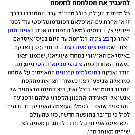
להעביר את המלחמה לחממה
כל מדינות העולם, כולל מדינות ערב, התמודדו בדרך 
זו או אחרת עם האיסלאם הפונדמנטליסטי עוד לפני 
פיגועי 11/9: רוסיה למשל התמודדה איתו 
באפגניסטן
ואחר כך 
בצ'צ'ניה
, ונלחמת עד היום בכיסי איסלאם 
רצחני ש
מתפרצים מעת לעת
 בתחומיה; סין נאבקת 
באיסלאם האויגורי במחוז שינג'יאנג, שממנו יצאו 
בעשור האחרון כמה 
פיגועי סכינאות קטלניים
; וגם 
הודו נאבקת ב
מוסלמים קיצונים
 המאיימים על שטחה, 
כמו אלה שביצעו לפני כעשור וחצי את מתקפת 
הטרור במומבאי. ובכל זאת, היצירתיות הרצחנית של 
אנשי אל-קאעידה, התכנון הקפדני שלהם והפגיעה 
ההרסנית שהסבו לסמלי העוצמה האמריקנית הבהירו 
לכול כי מדובר בתופעה חדשה, כזו שהעולם 
הלא-איסלאמי חייב להזדרז להתגונן מפניה לפני 
שיהיה מאוחר מדי.