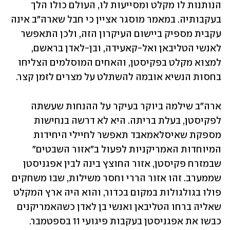
הנותנות לו מקלט ומסייעות לו, העולם כולו הלך 
בעקבותיה. במאמר מוסגר אציין כי חבל שארה"ב אינה 
עקבית מספיק ביישום העיקרון הזה, ולכן התאפשר 
לאנשי הטליבאן ואל-קאעידה, ובן-לאדן בראשם, 
למצוא מקלט בפקיסטן, והאחים המוסלמים הצליחו 
בחסות הנשיא אובמה להשתלט על מצרים לזמן קצר.
ארה"ב שילמה ביוקר בעיקר על ההנחות שעשתה 
לפקיסטן, בעלת בריתה. היא לא דרשה בנחישות 
מספקת שאיסלאמאבד תאפשר לחיילי היחידות 
המיוחדות האמריקניות לפעול ב"אזור השבטים" 
שבמזרח פקיסטן, אזור החוצץ בינה לבין אפגניסטן 
שממערב. זהו אזור הררי וחסר משילות, שבו משחקים 
פולו בגולגולות במקום בכדור, והוא היה ארץ המקלט 
שאליה ברחו הטליבאן ואנשי בן לאדן כשהאמריקנים 
כבשו את אפגניסטן בעקבות פיגועי 11 בספטמבר. 