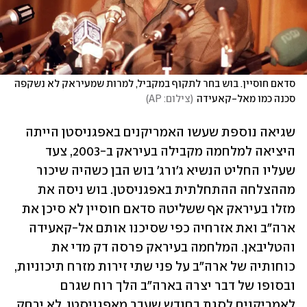
סדאם חוסיין. בוש בחר לתקוף במקביל, למרות שמעיראק לא נשקפה 
סכנה כמו מאל-קאעידה
(
צילום: AP
)
שגיאה נוספת שעשו האמריקנים באפגניסטן הייתה 
היציאה למלחמה מקבילה בעיראק ב-2003, צעד 
שעליו החליט הנשיא ג'ורג' בוש הבן כשהיה שיכור 
מההצלחה ההתחלתית באפגניסטן. בוש ניסה את 
מזלו בעיראק אף ששליטהּ סדאם חוסיין לא סיכן את 
ארה"ב ואת אזרחיה כפי שסיכנו אותם אל-קאעידה 
והטליבאן. המלחמה בעיראק פרסה דק מדי את 
כוחותיה של ארה"ב על פני שתי זירות מזרח תיכוניות, 
ובסופו של דבר יצרה בארה"ב הלך רוח שגרם 
לאמריקנים לסגת בחודש שעבר מאפגניסטן. לא ירחק 