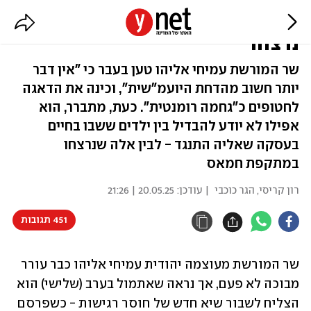
הילדים חזרו מהשבי, השר טען שהם
נרצחו
שר המורשת עמיחי אליהו טען בעבר כי "אין דבר
יותר חשוב מהדחת היועמ"שית", וכינה את הדאגה
לחטופים כ"גחמה רומנטית". כעת, מתברר, הוא
אפילו לא יודע להבדיל בין ילדים ששבו בחיים
בעסקה שאליה התנגד - לבין אלה שנרצחו
במתקפת חמאס
רון קריסי
,
הגר כוכבי
| עודכן:
20.05.25 | 21:26
451 תגובות
שר המורשת מעוצמה יהודית עמיחי אליהו כבר עורר 
מבוכה לא פעם, אך נראה שאתמול בערב (שלישי) הוא 
הצליח לשבור שיא חדש של חוסר רגישות - כשפרסם 