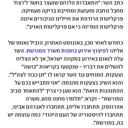
כתב השר: "התאבדות הלוחם שנעצר בחשד ל'רצח' 
מחבל נוחבה מזעזעת ומחייבת בדיקה מעמיקה. 
פרקליטות הרודפת את חיילינו הגיבורים איננה 
פרקליטות המדינה כי אם פרקליטות האויב".
כחודש לאחר מכן, באוגוסט האחרון, הוביל נאומו של 
אליהו 
לפיצוץ אירוע בחסות משרד המורשת
. השר 
עלה לנאום באירוע במקווה ישראל, אך לא הצליח 
להשלים את דבריו - שנקטעו בקריאות "בושה" 
וצעקות. המוחים נגד השר קראו לו "תן כבוד לצה"ל", 
והוא השיב בצעקות מהבמה: "אני מתבייש בכם על 
ההתנהגות הזאת". הוא טען כי צריך "להתאחד סביב 
המורשת" - וקרא: "תלמדו מחנה סנש, משרה 
אהרונסון, תתחברו אליהן, תתחברו לאברהם אבינו, 
תתחברו להיסטוריה של העם היהודי. כמה עוצמה יש 
בה, במורשת".