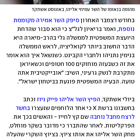
מהומה בנאומו של השר עמיחי אליהו, באוגוסט אשתקד
בחודש דצמבר האחרון 
סיפק השר אמירה מקוממת 
נוספת
, ואמר בריאיון לגל"צ כי הוא סבור שהדחת 
היועצת המשפטית לממשלה גלי בהרב-מיארה היא 
הדבר החשוב ביותר לקואליציה, לראש הממשלה 
בנימין נתניהו ולחברי הקבינט. כשנשאל איך הוא אומר 
את זה כשבעזה מוחזקים 100 חטופים וכשאיראן 
מתקרבת לנשק גרעיני, השיב: "אובייקטיבית אתה 
טועה. הבעיה המשפטית פוגעת בביטחון ישראל".
ביולי אשתקד, 
הפיץ השר אליהו פייק ניוז
 וכתב 
בחשבונו ברשת X כי אחד הלוחמים שנעצרו 
בחשד 
לרצח מחבל נוחבה
 שם קץ לחייו - והאשים בכך את 
הפרקליטות. לאחר שהתברר כי מדובר בשקר מוחלט, 
מחק השר אליהו את אותו ציוץ. בציוץ השקרי שהעלה 