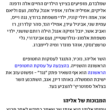
שמלבדם, מופיעים בציוץ הילדים החיים אלה ודפנה 
אליקים, אמיליה אלוני, אופיר אנגל, עלמה, נעם וליאם 
אור, אמה ויולי קוניו, ילדי משפחת ברודץ, נגה וייס, 
עמית שני, אביגיל עידן, אמילי הנד, סהר קלדרון, רז 
ואביב אשר, יובל ומיקה אנגל, הילה רותם שושני, ילדי 
משפחת אלמוג-גולדשטייין, נעם אביגדורי, גלי 
טרשצ'נסקי, אוהד מונדר ומיה ליימברג.
השר אליהו, נזכיר, התנגד לעסקות החטופים 
הראשונה והשנייה. 
בהצבעה על עסקת החטופים 
הראשונה
 הוא אף השאיר פתק "נגד" - ופשוט עזב את 
ישיבת הממשלה. באותו דיון, אגב, השתכנע השר 
בצלאל סמוטריץ' להצביע בעד.
המבוכות של אליהו
עמיחי אליהו הוא אותו שר שאמר כחודש לאחר פרוץ 