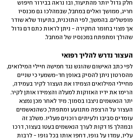
חלק גדול יותר מהתיעוד, ובו נראה בבירור חיפוש 
חריג, ממושך ואלים במחבל, שבמהלכו גם מכנסיו 
מופשלים. בהמשך, לפי התוכנית, בתיעוד שלא שודר 
אך מצוי בחומר החקירה - ניתן לראות כתם דם גדול 
שהולך ומתפתח במכנסיו של המחבל.  
העצור נדרש להליך רפואי
לפי כתב האישום שהוגש נגד חמישה חיילי המילואים, 
מהסרטון ניתן להסיק באופן חד-משמעי כי שניים 
מחיילי המילואים הצמידו את העצור לקיר בעמידה, 
הרימו את ידיו האזוקות למעלה והצמידו אותן לקיר. 
יתר הנאשמים ניצבו בסמוך. מיד לאחר מכן נמצא 
העצור על הרצפה מתנועע ומתפתל, כשהנאשמים 
עומדים סביבו ולעיתים רוכנים מעליו. משלב זה 
ובמהלך 15 דקות לערך הנאשמים בעטו בעצור, דרכו 
עליו, עמדו על גופו, דחפו אותו בכל גופו - לרבות 