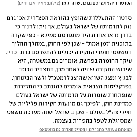
הסרטון היה מתפרסם גם כך. שדה תימן
(
צילום: מאיר אבן חיים
)
סרטון ההתעללות שהופץ בהוראת הפצ"רית אכן גרם 
נזק לתדמיתה של ישראל בעולם, אך ניתן להניח כי 
בדרך זו או אחרת היה מתפרסם ממילא - כפי שקרה 
בתוכנית "זמן אמת" - שכן לפי החוק, במהלך ההליך 
המשפטי חומרי החקירה יכולים להתפרסם כדת וכדין. 
עיקר החומרה בפרשה, אומרים גם במשטרה, היא 
שיבוש החקירה שהיה לאחר מכן, התצהיר הכוזב 
לבג"ץ ומצג השווא שהוצג לרמטכ"ל ולשר הביטחון. 
בפרקליטות הצבאית אומרים להגנתם כי החקירות 
שנפתחות שומרות על תדמיתה של ישראל בעולם 
כמדינת חוק, ולפיכך גם מונעות חקירות פליליות של 
חיילי צה"ל בעולם - שכן בישראל ישנה מערכת משפט 
שמסוגלת לטפל בהפרות בעצמה.
מצאתם טעות? כתבו לנו | המייל האדום גם בווטסאפ