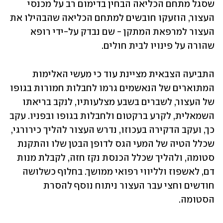
שסגל מתחם הכליאה הבחין בדימום רב על מכנסי 
העצור, הוזעקו חובשים למתחם הכליאה שהבהילו את 
העצור למרפאת המתקן - שם נבדק על-ידי רופא 
שהורה על פינויו לבית חולים.
התביעה הצבאית מציינת עוד כי מעשי האלימות 
המתוארים של הנאשמים גרמו לחבלות חמורות בגופו 
של העצור, לשברים בשבע מצלעותיו, לנקב בריאתו 
השמאלית, לקרע ברקטום ולחבלות בגופו ובפניו. עקב 
כך, ועקב הדקירה בעכוזו, נדרש העצור להליך כירורגי, 
שכלל הטיה של המעי הגס לדופן הבטן שלו והתקנת 
סטומה, ולהליך שכלל הכנסת נקז חזה, לקבלת מנות 
דם, לאשפוז ולליווי רפואי ממושך. בחלוף כשלושה 
חודשים וחצי עבר העצור ניתוח נוסף להסרת 
הסטומה.