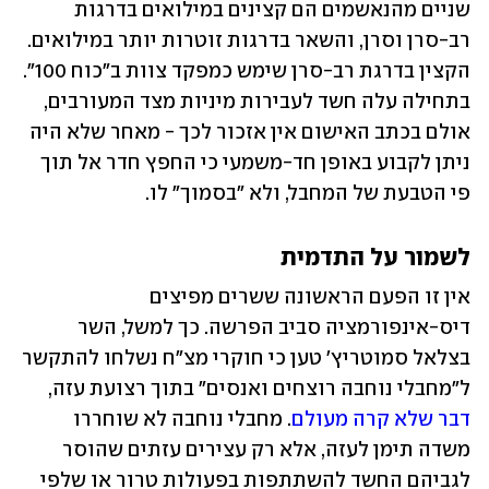
שניים מהנאשמים הם קצינים במילואים בדרגות 
רב-סרן וסרן, והשאר בדרגות זוטרות יותר במילואים. 
הקצין בדרגת רב-סרן שימש כמפקד צוות ב"כוח 100". 
בתחילה עלה חשד לעבירות מיניות מצד המעורבים, 
אולם בכתב האישום אין אזכור לכך - מאחר שלא היה 
ניתן לקבוע באופן חד-משמעי כי החפץ חדר אל תוך 
פי הטבעת של המחבל, ולא "בסמוך" לו. 
לשמור על התדמית
אין זו הפעם הראשונה ששרים מפיצים 
דיס-אינפורמציה סביב הפרשה. כך למשל, השר 
בצלאל סמוטריץ' טען כי חוקרי מצ"ח נשלחו להתקשר 
ל"מחבלי נוחבה רוצחים ואנסים" בתוך רצועת עזה, 
דבר שלא קרה מעולם
. מחבלי נוחבה לא שוחררו 
משדה תימן לעזה, אלא רק עצירים עזתים שהוסר 
לגביהם החשד להשתתפות בפעולות טרור או שלפי 