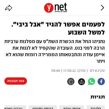
לפעמים אפשר להגיד "אבל ביבי".
למשל השבוע
נתניהו החל את הכשרת השת"פ עם מפלגות ערביות
הרבה לפני בנט. העובדה שהקפיד לא לגנות את
איימן עודה והתבטאותו הממרידה רומזת שהוא לא
ויתר
עקיבא לם
| עודכן:
17.04.22 | 06:46
109 תגובות
תגיות
הליכוד
איימן עודה
בנימין נתניהו
ערביי ישראל