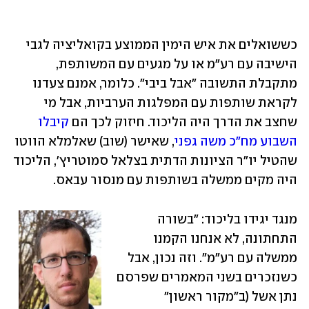
כששואלים את איש הימין הממוצע בקואליציה לגבי 
הישיבה עם רע"מ או על מגעים עם המשותפת, 
מתקבלת התשובה "אבל ביבי". כלומר, אמנם צעדנו 
לקראת שותפות עם המפלגות הערביות, אבל מי 
שחצב את הדרך היה הליכוד. חיזוק לכך הם 
קיבלו 
השבוע מח"כ משה גפני
, שאישר (שוב) שאלמלא הווטו 
שהטיל יו"ר הציונות הדתית בצלאל סמוטריץ', הליכוד 
היה מקים ממשלה בשותפות עם מנסור עבאס.
מנגד יגידו בליכוד: "בשורה 
התחתונה, לא אנחנו הקמנו 
ממשלה עם רע"מ". וזה נכון, אבל 
כשנזכרים בשני המאמרים שפרסם 
נתן אשל (ב"מקור ראשון" 