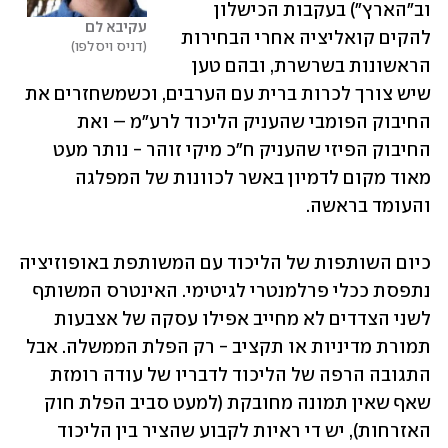
וב"הארץ") בעקבות הכישלון 
עקיבא לם
להקים קואליציה אחרי הבחירות 
דניס ויסלפו
הראשונות בשרשרת, ובהם טען 
שיש צורך לכרות ברית עם הערבים, וכשמשחזרים את 
החיבוק הפומבי שהעניק הליכוד לרע"מ – ואת 
החיבוק הפיזי שהעניק ח"כ מיקי זוהר - נותר מעט 
מאוד מקום לדמיון באשר לכוונות של המפלגה 
והעומד בראשה.
כיום השותפות של הליכוד עם המשותפת באופוזיציה 
נתפסת ככלי פרלמנטרי לגיטימי. האינטרס המשותף 
לשני הצדדים לא מחייב אפילו עסקה של אצבעות 
תמורת מדיניות או תקציב - רק הפלת הממשלה. אבל 
התגובה הרפה של הליכוד לדבריו של עודה רומזת 
שאף שאין תמונה מחובקת (למעט סביב הפלת חוק 
האזרחות), יש די ראיות לקבוע שהציר בין הליכוד 