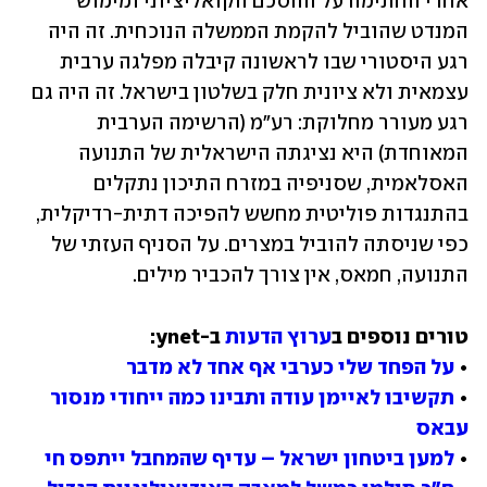
אחרי החתימה על ההסכם הקואליציוני ומימוש 
המנדט שהוביל להקמת הממשלה הנוכחית. זה היה 
רגע היסטורי שבו לראשונה קיבלה מפלגה ערבית 
עצמאית ולא ציונית חלק בשלטון בישראל. זה היה גם 
רגע מעורר מחלוקת: רע"מ (הרשימה הערבית 
המאוחדת) היא נציגתה הישראלית של התנועה 
האסלאמית, שסניפיה במזרח התיכון נתקלים 
בהתנגדות פוליטית מחשש להפיכה דתית-רדיקלית, 
כפי שניסתה להוביל במצרים. על הסניף העזתי של 
התנועה, חמאס, אין צורך להכביר מילים.
טורים נוספים ב
ערוץ הדעות
• 
על הפחד שלי כערבי אף אחד לא מדבר
• 
תקשיבו לאיימן עודה ותבינו כמה ייחודי מנסור 
עבאס
• 
למען ביטחון ישראל – עדיף שהמחבל ייתפס חי