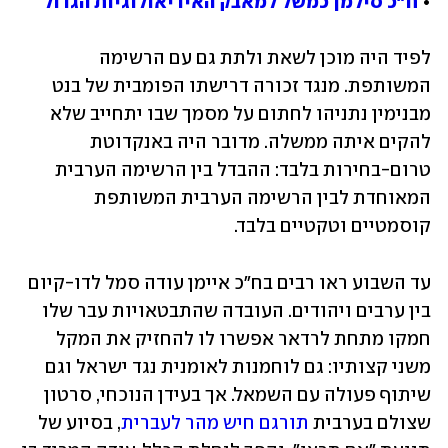
• 
ח"כ סילמן כמשל למאבק האידיאולוגיות הגדול
לפיד היה מוכן לשאת ולתת גם עם הרשימה 
המשותפת. מנגד זכורה דרישתו הפומבית של בנט 
מבנימין נתניהו לחתום על מסמך שבו יתחייב שלא 
להקים איתה ממשלה. מדובר היה באנקדוטת 
טרום-בחירות בלבד: ההבדל בין הרשימה הערבית 
המאוחדת לבין הרשימה הערבית המשותפת 
קוסמטיים וטקטיים בלבד.
עד השבוע ראו רבים בח"כ איימן עודה סמל לדו-קיום 
בין ערבים ויהודים. העובדה שהתבטאויות עבר שלו 
חמקו מתחת לרדאר אפשרו לו להחזיק את המקל 
משני קצותיו: גם לוחמנות לאומנית נגד ישראל וגם 
שיתוף פעולה עם השמאל. אך בעידן הנוכחי, סרטון 
שצולם בערבית 
תורגם חיש מהר לעברית
, בסיוע של 