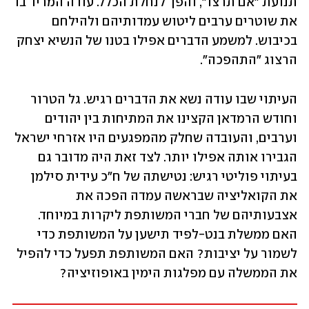
תנועת "אם תרצו", והפך לנחלת הכלל. עודה המריד בו 
את שוטרים ערבים ליטוש עמדותיהם ולהילחם 
בכיבוש. למשמע הדברים אפילו בטנו של הנשיא יצחק 
הרצוג "התהפכה".
העיתוי שבו עודה נשא את הדברים רגיש. גל הטרור 
וחודש הרמדאן הקצינו את המתיחות בין יהודים 
וערבים, והעובדה שחלק מהמפגעים היו אזרחי ישראל 
הגבירו אותה אפילו יותר. לצד זאת היה מדובר גם 
בעיתוי פוליטי רגיש: נטישתה של ח"כ עידית סילמן 
את הקואליציה שבראשה עמדה הפכה את 
אצבעותיהם של חברי המשותפת ליקרות במיוחד. 
האם ממשלת בנט-לפיד תישען על המשותפת כדי 
לשמור על יציבות? האם המשותפת תפעל כדי להפיל 
את הממשלה עם מפלגות הימין באופוזיציה?