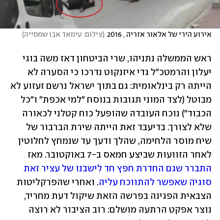
אירוע הירי של אלאור אזריה , 2016
(
צילום: עימאד אבו שמסייה
)
ראש הממשלה נתניהו, שרי הביטחון דאז משה בוגי 
יעלון והרמטכ״ל גדי איזנקוט נדרכו כי הסערה לא 
הייתה רק בינלאומית: גם בתוך ישראל נרשם זעזוע לא 
מבוטל (לצד המוני תגובות בנוסח "למי אכפת" ו"כל 
הכבוד") נוכח העובדה שהופעל כוח קטלני לכאורה 
שלא לצורך. בדיעבד זאת הייתה שירת הברבור של 
שיח מוסר הלחימה, שהלך ודעך עד שנמחץ לחלוטין 
לאחר הזוועות שביצע חמאס ב-7 באוקטובר. מאז 
התברר שגם החדרת 
חפץ חד לישבנו של עציר ז
את 
סוגיה שאפשר להתווכח עליה
. ואחרי שהפרקליטות 
הצבאית הפגינה בפרשה הזאת שיקול דעת מחריד, 
נוצר אפקט הרתעה מושלם: רוב הציבור לא רוצה 