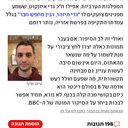
המפלגות הערביות. אפילו ח"כ גדי איזנקוט, ששמע 
מפגינים צועקים לו 
"גדי תיזהר, רבין מחפש חבר"
 בגלל 
עמדתו התקיפה בפרשת אזריה, נותר דומם. 
ואולי זה לב הסיפור: אם בעבר 
תמונות כאלה יצרו לחץ ציבורי  על 
מנת לשמור על מה שנשאר 
מהאתוס, היום אין שום סיבה 
לעשות עניין. גם מבחינה 
תקשורתית, מה שפעם חולל רעש 
עינב שיף
אדמה של 8 בסולם ריכטר הוא 
כיום בקושי מכה קלה בכנף. לא נורא, תמיד אפשר 
לבכות ביחד על הסיקור המוטה של ה-BBC. 
מצאתם טעות בכתבה? כתבו לנו על זה
198
תגובות
הוספת תגובה