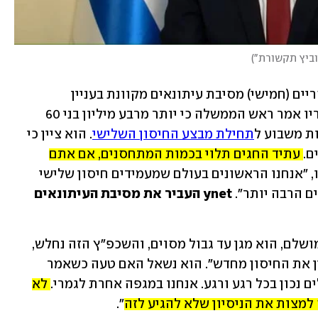
נוביץ תקשורת"
)
 כינס אחר הצהריים (חמישי) מסיבת עיתונאים מקוונת בעניין 
. בפתח דבריו אמר ראש הממשלה כי יותר מרבע מיליון בני 60 
ת משבוע ל
תחילת מבצע החיסון השלישי
. הוא ציין כי 
. 
עתיד החגים תלוי בכמות המתחסנים, אם אתם 
". לדבריו, "אנחנו הראשונים בעולם שמעמידים חיסון שלישי 
ם הרבה יותר". 
ynet העביר את מסיבת העיתונאים 
בנט דימה את החיסון לשכפ"ץ: "הוא לא מושלם, הוא מגן עד גבול מסוים, והשכפ"ץ הזה נחלש, 
כמו סוללת אייפון, ולפעמים צריך להטעין את החיסון מחדש". הוא נשאל האם טעה כשאמר 
 נכון בכל רגע ורגע. אנחנו במגפה אחרת לגמרי. 
לא 
 למצות את הניסיון שלא להגיע לזה
".