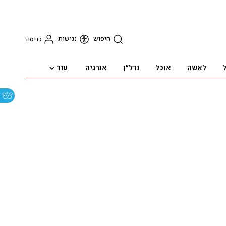
חיפוש
נגישות
כניסה
עוד
ל
לאשה
אוכל
נדל"ן
אנרגיה