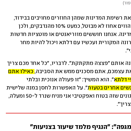
פור
)
רשימת המדינות שמהן החוזרים מחויבים בבידוד, 
, ואמר כי "החוזרים מהווים אחוז לא מבוטל, כמעט 10% מהנדבקים, ולכן 
אנחנו לא רוצים שיגבירו הדבקה בתוך המדינה. אנחנו חוששים מווריאנטים או מוטציות חדשות 
וזו סכנה מאוד גדולה, התמודדנו עם הקורונה המקורית ועכשיו עם דלתא ויכול להיות מחר 
".
הוא תקף שוב את מתנגדי המתחסנים וכינה אותם "פצצה מתקתקת". לדבריו, "כל אחד מכם צריך 
ת עצמכם, אתם מסכנים ממש את הסביבה, 
כאילו אתם 
י דלתא
". הוא המשיך: "זו פעולה אנוכית ובלתי 
נשים אחרים בטעות
". על האפשרות לחסן במנה שלישית 
גם צעירים יותר אמר: "ברגע שיהיה לנו נתונים שזה בטוח ואפקטיבי אני מניח שנרד ל-50 ומעלה, 
ריך".
מגפה": "הנגיף מלמד שיעור בצניעות"