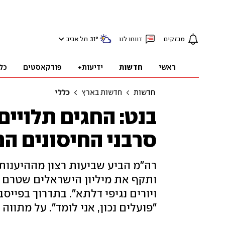
מבזקים
דווחו לנו
°
31
תל אביב
ראשי
חדשות
ידיעות+
פודקאסטים
כל
חדשות
חדשות בארץ
כללי
בנט: החגים תלויי
סרבני החיסונים 
רה"מ הביע שביעות רצון מההיענות 
ותקף את מיליון הישראלים שטרם 
ויורים נגיפי דלתא". בתדרוך בפייס
"פועלים נכון, אני לומד". על מתווה