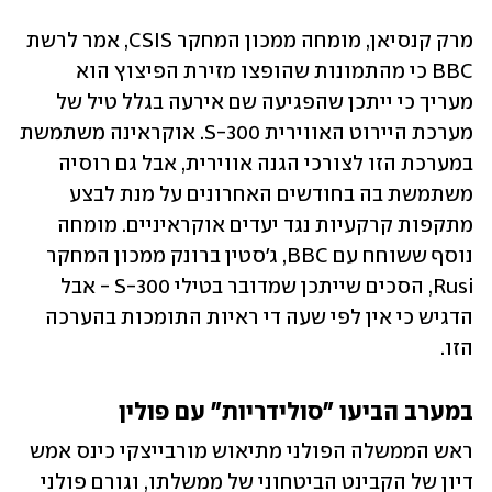
מרק קנסיאן, מומחה ממכון המחקר CSIS, אמר לרשת 
BBC כי מהתמונות שהופצו מזירת הפיצוץ הוא 
מעריך כי ייתכן שהפגיעה שם אירעה בגלל טיל של 
מערכת היירוט האווירית S-300. אוקראינה משתמשת 
במערכת הזו לצורכי הגנה אווירית, אבל גם רוסיה 
משתמשת בה בחודשים האחרונים על מנת לבצע 
מתקפות קרקעיות נגד יעדים אוקראיניים. מומחה 
נוסף ששוחח עם BBC, ג'סטין ברונק ממכון המחקר 
Rusi, הסכים שייתכן שמדובר בטילי S-300 - אבל 
הדגיש כי אין לפי שעה די ראיות התומכות בהערכה 
הזו. 
במערב הביעו "סולידריות" עם פולין
ראש הממשלה הפולני מתיאוש מורבייצקי כינס אמש 
דיון של הקבינט הביטחוני של ממשלתו, וגורם פולני 