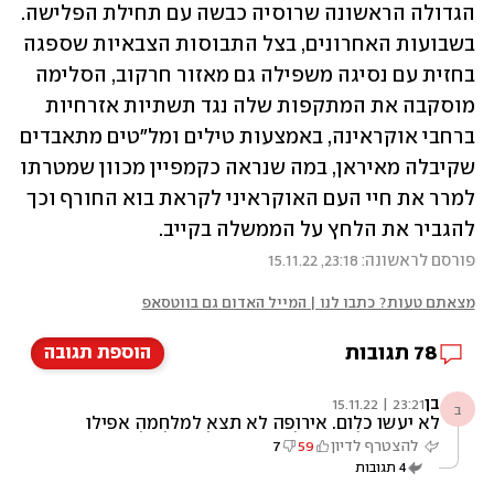
הגדולה הראשונה שרוסיה כבשה עם תחילת הפלישה. 
בשבועות האחרונים, בצל התבוסות הצבאיות שספגה 
בחזית עם נסיגה משפילה גם מאזור חרקוב, הסלימה 
מוסקבה את המתקפות שלה נגד תשתיות אזרחיות 
ברחבי אוקראינה, באמצעות טילים ומל"טים מתאבדים 
שקיבלה מאיראן, במה שנראה כקמפיין מכוון שמטרתו 
למרר את חיי העם האוקראיני לקראת בוא החורף וכך 
להגביר את הלחץ על הממשלה בקייב. 
פורסם לראשונה: 23:18, 15.11.22
מצאתם טעות? כתבו לנו | המייל האדום גם בווטסאפ
78
תגובות
הוספת תגובה
בן
23:21 | 15.11.22
ב
לא יעשו כלום. אירופה לא תצא למלחמה אפילו
שרוסיה חלשה. נחלשת. מי ישלוט על כל השטח
להצטרף לדיון
59
7
הגדול הזה שלה. ....
4
תגובות