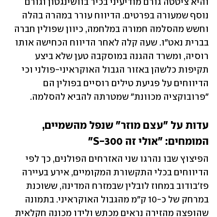
והיא ציטטה גורם מודיעיני בכיר בוושינגטון וגורם 
נוסף שמעורה בפרטים. הדיווח עורר במהרה בהלה 
וחשש מהסלמה חמורה במלחמה, כיוון שפולין חברה 
בברית נאט"ו. שעה קלה לאחר הדיווח הכחישה אותו 
רוסיה, ומשרד ההגנה במוסקבה טען שלא ביצע 
תקיפות כלשהן באזור הגבול האוקראיני-פולני וכי 
הדיווחים על פגיעת טילים רוסיים בפולין הם 
"פרובוקציה מכוונת" שמטרתה להביא להסלמה. 
עדות על "עצם מוזר" שנפל מהשמיים, 
המומחים: "אולי זה S-300"
הפיצוץ שבו נהרגו שני האזרחים הפולנים, כך לפי 
הדיווחים בכלי התקשורת המקומיים, אירע בעיירה 
פז'בודוב במחוז לובלין שבמזרח המדינה, ששוכנת 
במרחק של כ-10 ק"מ מהגבול האוקראיני. בתמונה 
שהופצה מהזירה נראים מכתש ולידו מכונה חקלאית 