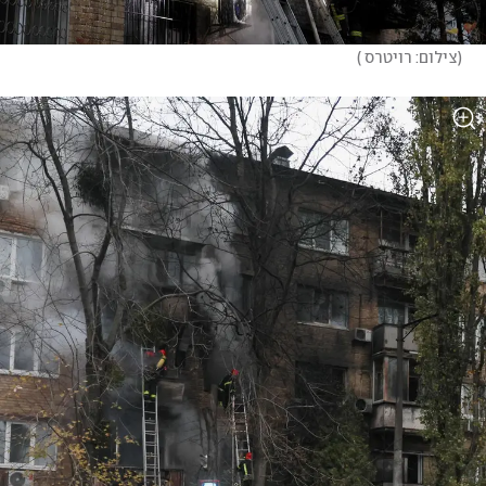
(
צילום: רויטרס 
)