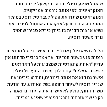
שהטיל שפגע בפולין נורה דווקא על ידי הכוחות 
האוקראיניים. לפי אותם גורמים אמריקניים, 
האוקראינים שיגרו את הטיל לעבר טיל רוסי, במהלך 
המתקפה הנרחבת על אוקראינה אתמול. לפני כן אמר 
נשיא ארצות הברית ג'ו ביידן כי "לא סביר" שהטיל 
נורה משטח רוסיה.  
הלילה נשיא פולין אנדז'יי דודה אישר כי טיל מתוצרת 
רוסית פגע בשטח המדינה, אך אמר כי בידי מדינתו אין 
עדיין "ראיות קונקרטיות שמצביעות על האחראים 
לשיגור הטילים". קודם לכן, משרד החוץ של פולין 
אישר גם הוא את אותם דיווחים, והודיע כי זימן את 
שגריר רוסיה לשיחה דחופה בשל האירוע. עד הודעת 
משרד החוץ, פולין לא אישרה את הדיווחים, ואמרה 
רק כי שני אזרחים נהרגו בפיצוץ שאירע במדינה. 