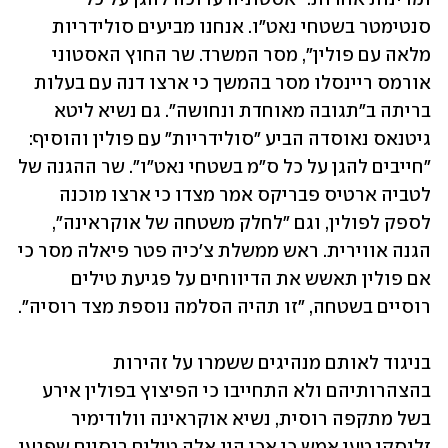
סנטימטר בשטחי נאט"ו. אנחנו מביעים סולידריות 
מלאה עם פולין", מסר המשרד. שר החוץ האסטוני 
אורמס ריינסלו מסר בהמשך כי ארצו דנה עם בעלות 
בריתה ב"תגובה מאוחדת ונחושה". גם נשיא ליטא 
גיטנאס נאוסדה הביע "סולידריות" עם פולין והוסיף: 
"חייבים להגן על כל ס"מ בשטחי נאט"ו". שר ההגנה של 
לטביה ארטיס פבריקס אמר מצדו כי ארצו מוכנה 
לספק לפולין, וגם "לחלק משטחה של אוקראינה", 
הגנה אווירית. ראש ממשלת צ'כיה פטר פיאלה מסר כי 
אם פולין תאשש את הדיווחים על פגיעת טילים 
רוסיים בשטחה, "זו תהיה הסלמה נוספת מצד רוסיה".
בניגוד לאותם מנהיגים ששמרו על זהירות 
בהצהרותיהם ולא התחייבו כי הפיצוץ בפולין אירע 
בשל מתקפה רוסית, נשיא אוקראינה וולודימיר 
זלנסקי טען אמש כי אכן היו אלה טילים רוסיים שפגעו 