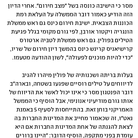
מסר כי הישיבה כונסה בשל "מצב חירום". אחרי הדיון 
הזה הודיע כאמור דובר הממשלה על העלאת רמת 
הכוננות הצבאית. ישיבת חירום כינס גם ראש ממשלת 
הונגריה ויקטור אורבן, לפי גורם מקומי בגלל פגיעת 
הטילים בפולין. גם ראש ממשלת לטביה ארטורס 
קרישיאניס קרינש כינס בהמשך דיון חירום של שריו, 
"כדי להיות מוכנים לפעולה", לשון ההודעה מטעמו.
בעלות בריתה ושכנותיה של פולין מיהרו להגיב 
לדיווחים על טילים רוסיים שפגעו בשטחה, ובארה"ב 
דובר הפנטגון מסר כי אינו יכול לאשר את הדיווח של 
אותו גורם מודיעיני אנונימי, אבל הוסיף כי הממשל 
האמריקני בוחן זאת. בהתייחסות לסעיף 5 באמנת 
נאט"ו, זה שכאמור מחייב את המדינות החברות בה 
לצאת להגנתה של אחת המדינות החברות אם היא 
עומדת בפני מתקפה, הוסיף הדובר: "היינו ברורים 