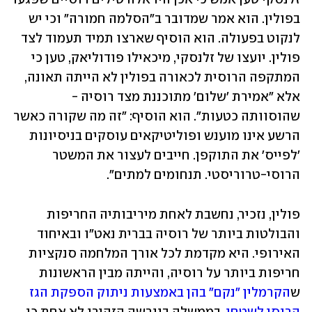
בפולין. הוא אמר שמדובר ב"הסלמה חמורה" וכי יש 
לנקוט בפעולה. הוא הוסיף שארצו תמיד תעמוד לצד 
פולין. יועצו של זלנסקי, מיכאילו פודוליאק, טען כי 
המתקפה הרוסית לכאורה בפולין לא הייתה תאונה, 
אלא "אמירת 'שלום' מתוכננת מצד רוסיה - 
שהוסוותה כטעות". הוא הוסיף: "זה מה שקורה כאשר 
הרשע אינו מוענש ופוליטיקאים עוסקים בניסיונות 
'לפייס' את התוקפן. חייבים לעצור את המשטר 
הרוסי-טרוריסטי. תנחומים למתים".
פולין, נזכיר, נחשבת לאחת מיריבותיה החריפות 
והבולטות ביותר של רוסיה בברית נאט"ו ובאיחוד 
האירופי. היא מקדמת לכל אורך המלחמה סנקציות 
חריפות ביותר על רוסיה, והייתה מבין הראשונות 
ש
הקרמלין "נקם" בהן באמצעות ניתוק הספקת הגז 