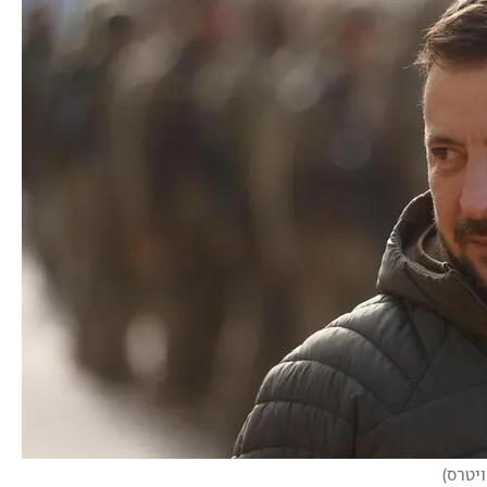
ויטרס
)