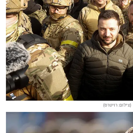
(
צילום: רויטרס
)