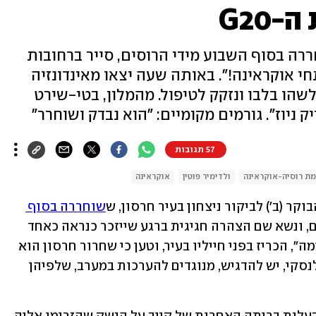
G20
רה בסוף השבוע מידי הרוסים, סייר ברחובות
תחי אוקראינה!". באותה שעה יצאו מאינדונזיה
לשהו בלבו ונזקק לטיפול. מהמלון, בטי-שירט
ק ניוז". גורמים מקומיים: "הוא נבדק ושוחרר"
57 תגובות
ת רוסיה-אוקראינה
ולדימיר פוטין
אוקראינה
בוקר (ב') לביקור ניצחון בעיר חרסון, ש
שוחררה בסוף 
 מכיבוש רוסי אחרי שמונה חודשים, ונשא שם הצהרה חגיגית ברגע שייזכר כנראה כאחד 
המכוננים במלחמה. "אנחנו ממשיכים קדימה", הכריז בפני חייליו בעיר, וטען כי שחרור חרסון הוא 
"תחילת הסוף של המלחמה". דבריו של זלנסקי, יש להדגיש, מנוגדים להערכות במערב, שלפיהן 