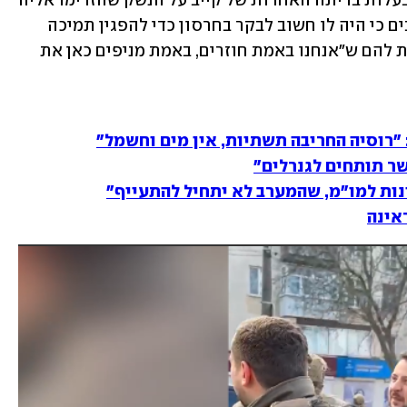
בביקורו בחרסון הודה זלנסקי לנאט"ו ולבעלות בריתה האחרות של קייב על הנשק שהזרימו אליה 
ושסייע לה בשחרור העיר. הוא אמר לכתבים כי היה לו חשוב לבקר בחרסון כדי להפגין תמיכה 
בתושביה שסבלו במשך חודשים, ולהראות להם ש"אנחנו באמת חוזרים, באמת מניפים כאן את 
"רוסיה החריבה תשתיות, אין מים וחשמל"
שר תותחים לגנרלים"
נות למו"מ, שהמערב לא יתחיל להתעייף"
אינה