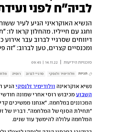
לביה"ח לפני ועידת ה-
הנשיא האוקראיני הגיע לעיר ששוחר
וחגג עם חייליו. מהחלון קראו לו: "
דיווחים שסרגיי לברוב עבר אירוע כ
ומכנסיים קצרים, טען לברוב: "זה פיי
|
סוכנויות הידיעות
14.11.22 | 09:45
תגיות
וולודימיר זלנסקי
סרגיי לברוב
רוסיה
מלחמ
נשיא אוקראינה 
וולודימיר זלנסקי
 הגיע ה
השבוע
המלחמה עלולה להימשך עוד שנים.