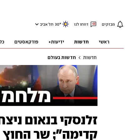
מבזקים
דווחו לנו
°
30
תל אביב
ראשי
חדשות
ידיעות+
פודקאסטים
כל
חדשות
חדשות בעולם
זלנסקי בנאום ניצח
קדימה"; שר החוץ 