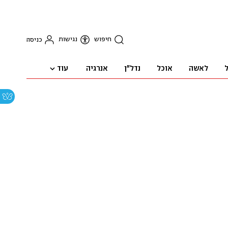
חיפוש
נגישות
כניסה
עוד
ל
לאשה
אוכל
נדל"ן
אנרגיה