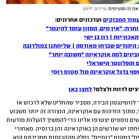
ן את זה ספציפית
(
צילום: AFP
)
מוד המבזקים
אכזריות | רון בן ישי
 היהודים שברחו מאודסה | שליחתנו במולדובה
בינים למה אוקראינה "חשובה יותר"
ם והפלונטר הישראלי
ופף בדגל אוקראינה מול מטוס רוסי
צים לדווח ולצלם? 
לחצו כאן
רוני הקמן, הבעלים בן ה-31 של הבר, סמוך לוושינגטון הבירה, מסביר שהחליט שלא לרכוש או 
להגיש עוד וודקה רוסית כפי שעשה בעבר, מתוך הזדהות עם אוקראינה, הנצורה זה יותר משבוע 
על-ידי הצבא הרוסי. "אנחנו מקווים שאנשים נוספים יצטרפו אלינו כדי להמשיך להעלות מודעות 
למה שקורה עכשיו", אומר הקמן, שלמשפחתו יש שורשים הן באוקראינה והן ברוסיה. מאחורי 
הבר הקמן מכין כעת משקאות "אוקראיניים" במקום "רוסיים", וחלק מההכנסות ממכירתם הוא 