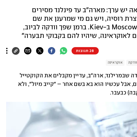
אה יש ערך: מארה"ב עד פינלנד מסירים
ת רוסיה, ויש גם מי שמרענן את שם
הקוקטייל המפורסם – ומחליף את Moscow ב-Kiev. ברמן שפך וודקה לביוב,
 לאוקראינה, שיהיו להם בקבוקי תבערה"
28 תגובות
ודקה
אוקראינה
הלקוחות הקבועים בבר Caddies בבת'סדה שבמרילנד, ארה"ב, עדיין מקבלים את הקוקטייל 
הקלאסי העשוי מוודקה, ג'ינג'ר, בירה וליים, אבל עכשיו הוא בא בשם אחר – "קייב מיוּל", ולא 
בה) כבעבר.