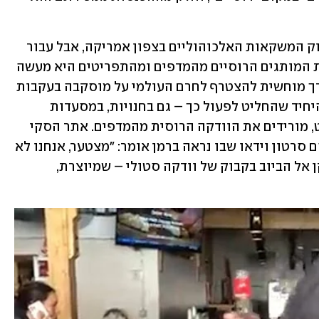
הוודקה הרוסית ממילא אינה שולטת בשוק המשקאות האלכוהוליים בצפון אמריקה, אבל עבור 
רשויות ובתי עסק בארה"ב ובקנדה הורדת המותגים הרוסיים מהמדפים ומהתפריטים היא מעשה 
סמלי רב-ערך של תמיכה באוקראינה, ודרך מוחשית להצטרף לחרם העולמי על מוסקבה בעקבות 
הפלישה. הבר של הקמן אינו בית העסק היחיד שהחליט לפעול כך – גם בחנויות, במסעדות 
ובברים אחרים בארה"ב, מקנזס עד ורמונט, מורידים את הוודקה הרוסית מהמדפים. אתר הסקי 
Magic Mountain בלונדונרי, למשל, פרסם סרטון וידאו שבו נראה ברמן אומר: "מצטער, אנחנו לא 
מגישים כאן מוצרים רוסיים", בעודו מרוקן אל הביוב בקבוק של וודקה סטולי – שמיוצרת, 