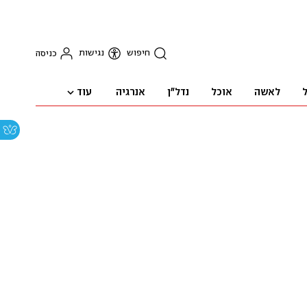
חיפוש
נגישות
כניסה
עוד
ל
לאשה
אוכל
נדל"ן
אנרגיה