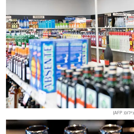
ילום: AFP
)