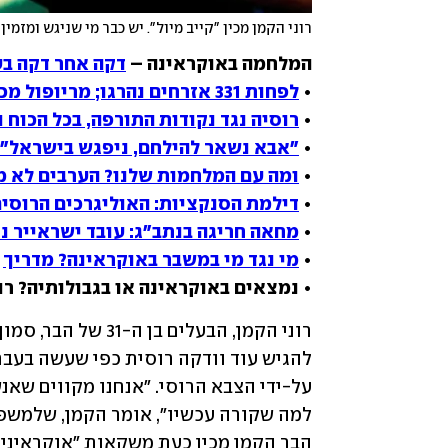
רוני הקמן מכין "קייב מיול". יש כבר מי שניגש ומזמי
המלחמה באוקראינה – 
דקה אחר דקה בע
• 
לפחות 331 אזרחים נהרגו; מריופול מכותרת: "אין מים, המזון עומד להיגמר"
• 
רוסיה נגד נקודות התורפה, בכל הכוח וה
• 
"אבא נשאר להילחם, ניפגש בישראל":
• 
ומה עם המלחמות שלנו? הערבים לא מ
• 
דילמת הסנקציות: האוליגרכים הרוסי
• 
מחאה חריגה בנתב"ג: עובד ישראייר נ
• 
מי נגד מי במשבר באוקראינה? מדריך
• נמצאים באוקראינה או בגבולותיה? רו