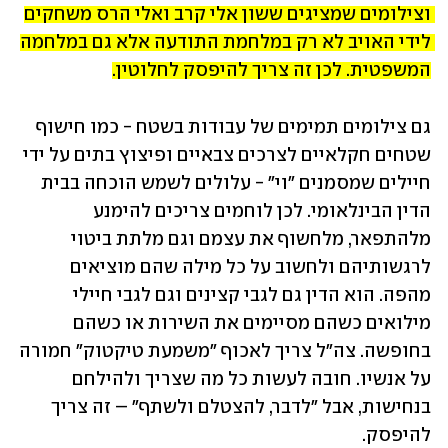
וצילומים שמציגים ששון אלי קרב ואלי הרס משחקים 
לידי האויב לא רק במלחמת התודעה אלא גם במלחמה 
המשפטית. לכן זה צריך להיפסק לחלוטין.
גם צילומים תמימים של עבודות בשטח - כמו חישוף 
שטחים חקלאיים לצרכים צבאיים ופיצוץ בתים על ידי 
חיילים שמסמנים "וי" - עלולים לשמש הוכחה בבית 
הדין הבינלאומי. לכן לוחמים צריכים להימנע 
מלהתפאר, מלחשוף את עצמם וגם מלתת ביטוי 
לרגשותיהם ולחשוב על כל מילה שהם מוציאים 
מהפה. הוא הדין גם לגבי קצינים וגם לגבי חיילי 
מילואים כשהם מסיימים את השירות או כשהם 
בחופשה. צה"ל צריך לאכוף "משמעת טיקטוק" חמורה 
על אנשיו. חובה לעשות כל מה שצריך ולהילחם 
בנחישות, אבל "לדבר, להצטלם ולשתף" – זה צריך 
להיפסק.