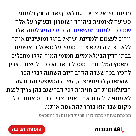
מדינת ישראל צריכה גם לאכוף את החוק ולמנוע 
פשיעה לאומנית ביהודה ושומרון, ובעיקר על אלה 
שמנסים למנוע ממשאיות הסיוע להגיע לעזה
. אלה 
יורים לעצמם ולמדינת ישראל ברגל ומושיבים אותה 
ללא הצדקה וללא צורך ממשי על ספסל הנאשמים 
בבתי הדין הבינלאומיים. חמומי המוח הללו מחבלים 
במאמץ המלחמתי ומסכלים את הסיכוי לניצחון. צריך 
להכיר בכך ששדה הקרב היום השתנה לבלי הכר 
ושהמאבק ללגיטימציה, השדה המשפטי והתודעה 
הבינלאומית הם חזיתות לכל דבר שגם בהן צריך לנצח. 
לא מספיק להרוג את האויב. צריך להביס אותו בכל 
מקום שבו הוא בוחר להתעמת איתנו.
מצאתם טעות? כתבו לנו | המייל האדום גם בווטסאפ
48
תגובות
הוספת תגובה