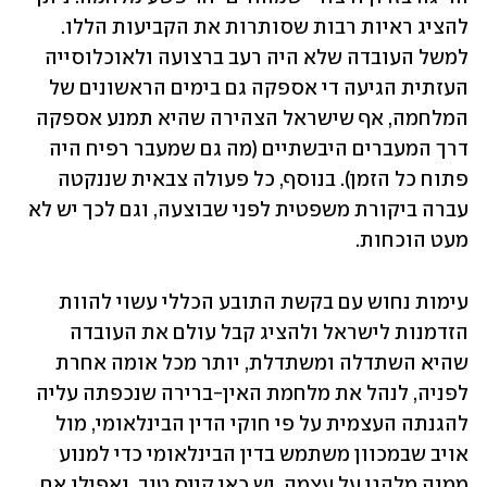
להציג ראיות רבות שסותרות את הקביעות הללו. 
למשל העובדה שלא היה רעב ברצועה ולאוכלוסייה 
העזתית הגיעה די אספקה גם בימים הראשונים של 
המלחמה, אף שישראל הצהירה שהיא תמנע אספקה 
דרך המעברים היבשתיים (מה גם שמעבר רפיח היה 
פתוח כל הזמן). בנוסף, כל פעולה צבאית שננקטה 
עברה ביקורת משפטית לפני שבוצעה, וגם לכך יש לא 
מעט הוכחות.
עימות נחוש עם בקשת התובע הכללי עשוי להוות 
הזדמנות לישראל ולהציג קבל עולם את העובדה 
שהיא השתדלה ומשתדלת, יותר מכל אומה אחרת 
לפניה, לנהל את מלחמת האין-ברירה שנכפתה עליה 
להגנתה העצמית על פי חוקי הדין הבינלאומי, מול 
אויב שבמכוון משתמש בדין הבינלאומי כדי למנוע 
ממנה מלהגן על עצמה. יש כאן קייס טוב, ואפילו אם 