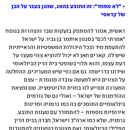
• 
"לא מפחד": זה התובע בהאג, שהגן בעבר על הבן 
של קדאפי
ראשית, אסור להסתפק בזעקות שבר והצהרות בנוסח 
"אמרתי לכם" בסגנון איתמר בן גביר. על ישראל 
להתעמת מיד ובכל היכולות המשפטיות והראייתיות 
שיש לה. קארים חאן לא יכול להוציא צווי מעצר על 
דעת עצמו, והוא תלוי בשופטי בית הדין הבינלאומי 
שידונו בדרישתו. גם אם כפי שיש המעריכים, ההחלטה 
על הצווים היא למעשה עובדה מוגמרת - עצם 
המערכה תסייע לנו בחזית הלגיטימציה. שם נמצאת 
ההזדמנות של ישראל – ואולי גם של גורמים 
בינלאומיים התומכים בה כמו גרמניה ומדינות 
אירופיות נוספות – להתמודד עם טענות התובע. 
גרמניה, שלא כמו ארה"ב וישראל, חברה בבית הדין 
הפלילי הבינלאומי, ואם תצטרף בטיעוניה להתנגדות 