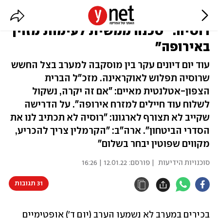
מזכ"ל נאט"ו אחרי הדיונים עם
רוסיה: "סכנה ממשית לעימות מזוין
באירופה"
עוד יום דיונים עקר בין מוסקבה למערב בצל החשש
שרוסיה תפלוש לאוקראינה. מזכ"ל הברית
הצפון-אטלנטית מאיים: "אם זה יקרה, נשקול
לשלוח עוד חיילים למזרח אירופה". על הדרישה
שקייב לא תצורף לארגונו: "רוסיה לא תכתיב לנו את
הסדרי הביטחון". ארה"ב: "הקרמלין צריך להכריע,
מקווים שפוטין יבחר בשלום"
סוכנויות הידיעות
| פורסם:
12.01.22 | 16:26
31 תגובות
בכירים במערב לא נשמעו הערב (יום ד') אופטימיים 