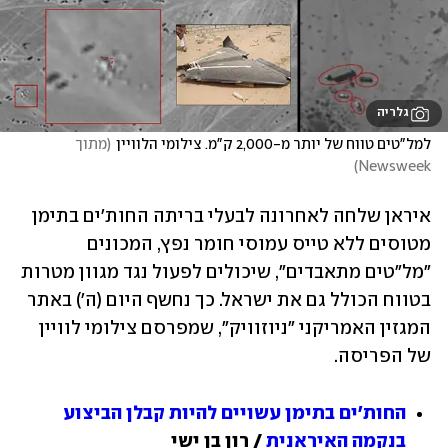
גלריה
למל"טים טווח של יותר מ-2,000 ק"מ. צילומי הלוויין
(
מתוך 
)
Newsweek
איראן שלחה לאחרונה לבעלי בריתה החות'ים בתימן 
מטוסים ללא טייס עמוסי חומר נפץ, המכונים 
"מל"טים מתאבדים", שיכולים לפעול נגד מגוון מטרות 
בטווח הכולל גם את ישראל. כך נחשף היום (ה') באתר 
המגזין האמריקני "ניוזוויק", שמפרסם צילומי לוויין 
של הפריסה.
החות'ים בתימן עשויים להיות קבלן הביצוע 
בנקמה האיראנית
 / רון בן ישי