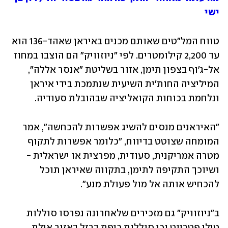
ישי
טווח המל"טים שאותם מכנים באיראן שאהד-136 הוא 
עד 2,200 קילומטרים. לפי "ניוזוויק" הם הוצבו במחוז 
אל-ג'וף בצפון תימן, אזור בשליטת "אנסר אללה", 
המיליציה החות'ית השיעית שנתמכת בידי איראן 
ונלחמת בכוחות הקואליציה שבהובלת סעודיה.
"האיראנים מנסים להשיג אפשרות להכחשה", אמר 
המומחה שצוטט בדיווח, "כלומר אפשרות לתקוף 
מטרה אמריקנית, סעודית, מפרצית או ישראלית - 
ושיוכך התקיפה לתימן, בתקווה שאיראן תוכל 
להכחיש אותה אל מול פעולת מנע".
ב"ניוזוויק" גם מזכירים שלאחרונה נפרסו סוללות 
טילי פטריוט וכן סוללות כיפת ברזל באזור אילת.