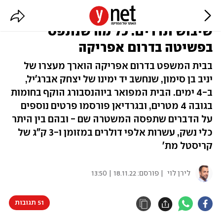
"ואן עינויים", רחפנים ומכשיר
שיבוש תדרים: כל מה שנתפס
בפשיטה בדרום אפריקה
בבית המשפט בדרום אפריקה הוארך מעצרו של
יניב בן סימון, שנחשב יד ימינו של יצחק אברג'יל,
ב-4 ימים. הבית המפואר ביוהנסבורג הוקף בחומות
בגובה 4 מטרים, ובגרדיאן פורסמו פרטים נוספים
על הדברים שתפסה המשטרה שם - ובהם בין היתר
כלי נשק, עשרות אלפי דולרים במזומן ו-3 ק"ג של
קריסטל מת'
לירן לוי
| פורסם:
18.11.22 | 13:50
51 תגובות