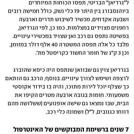
ל"גרדיאן" הבריטי, תפסו הכוחות המיוחדים 
ביוהנסבורג בין היתר 19 כלי נשק, כולל חמישה רובים 
ושבעה אקדחים, מכשיר לשיבוש תדרים וארבעה 
רחפנים מצוידים במצלמות. כמו כן, לפי הגרדיאן, 
בפשיטה נתפס גם רכב ואן שצויד במכשירי עינויים. 
מלבד כל אלה תפסה המשטרה 40 אלף דולר במזומן, 
וכן 3 ק"ג של חומר החשוד כקריסטל מת'. 
בגרדיאן צוין גם שבוואן שנתפס היה כיסא שהוברג 
לרצפה ושימש לצורך עינויים. בנוסף, הרכב גם הותאם 
כך שצלף יוכל לירות מתוכו, והיה בו בידוד אקוסטי 
משמעותי. חומות בגובה ארבעה מטרים הקיפו את 
הבית, שבו נמצאו גם שישה אופנועים (ששלושה מהם 
דווחו כגנובים, ל"ל) ושמונה כלי רכב. 
7 שנים ברשימת המבוקשים של האינטרפול