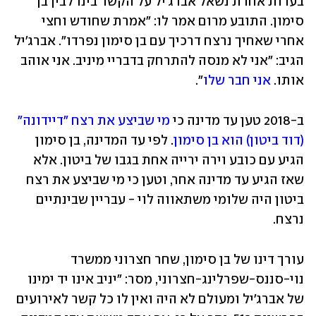
בעדות אחרת נשאל אברג'יל על הקשר בינו לבין בן 
סימון. התובע מרום אמר לו: "אמרת שחודש וחצי 
אחרי שאחיך נרצח דרכיך עם בן סימון נפרדו". אברג'יל 
הגיב: "אני לא מנסה להתרחק בדבריי מיניב. אני אוהב 
אותו. 
אני חבר שלו
".
ב-2018 טען עד מדינה כי 
מי שביצע את רצח "דיידונה" 
(דוד ביטון) הוא בן סימון
. לפי עד המדינה, בן סימון 
הגיע עם כובע וירה ירייה אחת בגבו של ביטון. אלא 
שאז הגיע עד מדינה אחר, וטען כי מי שביצע את רצח 
ביטון היה שלומי משתאווה לוי - עבריין שבינתיים 
נרצח.
עורך דינו של בן סימון, שחר חצרוני ממשרד 
נוי-סננס-שפרלינג-חצרוני, מסר: "יניב אינו יד ימינו 
של אברג'יל ומעולם לא היה ואין לו כל קשר לאירועים 