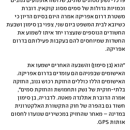
19 כלי נשק מסוגים שונים, שלושה אופנועים גנובים 
וכמויות גדולות של סמים מסוג קוקאין. דוברת 
משטרת דרום אפריקה אמרה היום בסיום הדיון כי 
כשיובא לבית המשפט ביום שני, צפוי בן סימון ושבעת 
החשודים הנוספים שנעצרו יחד איתו לשמוע את 
החשדות שמיוחסים להם בעקבות פעילותם בדרום 
אפריקה.
"הוא (בן סימון) והשבעה האחרים ישמעו את 
האישומים שבפניהם הם עומדים בדרום אפריקה. 
האישומים הללו כוללים החזקת רכוש גנוב, החזקה 
בלתי-חוקית של נשק ותחמושת והחזקת סמים", 
אמרה הדוברת אתלנדה מאטה. לדבריה, בן סימון 
חשוד גם בהפרה של חוק התקשורת האלקטרונית 
במדינה – מאחר שהחזיק במכשירים שנועדו לחסום 
אותות GPS.