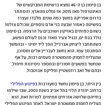
בן סימון בן ה-46 נמצא ברשימת המבוקשים של 
האינטרפול מאז 2015, אז נמלט מהארץ, והסתתר 
בדרום אפריקה במשך כמה שנים. מלבדו נעצרו 
בפשיטה כאמור שבעה בני אדם נוספים, שכולם צולמו 
כשהם כפותים באזיקון ושוכבים על הרצפה. בן סימון 
נולד בבת ים, ובגיל צעיר מאוד נכנס לעולם הפשע, 
כשהתחבר ליצחק אברג'יל, הפך ליד ימינו - ובהמשך 
הסתכסך עמו. הוא נחשב לעבריין אלים ומסוכן, 
שהצליח לחמוק מהמשטרה פעמים רבות, על אף 
שנחשד בפשעים חמורים ובמספר ניסיונות חיסול, 
ובהם של זאב רוזנשטיין ופליקס אבוטבול. 
בין היתר, בן סימון נחשד במעורבות ב
פיגוע הפלילי
ברחוב יהודה הלוי בתל אביב בשנת 2003, שבו שילמו 
בחייהם שלושה אזרחים תמימים. למרות זאת, הוא 
הצליח לחמוק ממשטרת ישראל. לאחר הפיגוע הפלילי 