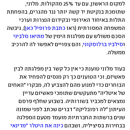
למקום הראשון, עם עד 25% מהקולות. מלוני, 
שתומכת בנקיטת יד קשה יותר נגד מהגרים, בהפחתת 
התלות באיחוד האירופי ובקידום הנצרות וערכי 
המשפחה המסורתית (ראו 
כתבת פרופיל כאן
), גיבשה 
הסכם משולש עם מפלגות הימין של 
מתיאו סלביני
ו
סילביו ברלוסקוני
, והם צפויים לאפשר לה להרכיב 
ממשלה.
בעוד מלוני טוענת כי אין כל קשר בין מפלגתה לבין 
פאשיזם, וכי הטוענים כך רק מנסים להפחיד את 
הבוחרים כדי למנוע מהם להצביע לה, מבקרי "האחים 
של איטליה" מתעקשים שתומכי פאשיזם עדיין 
נמצאים למכביר בשורותיה. בשבוע שחלף פרסם 
העיתון "לה רפובליקה" דברים שכתב לפני שמונה 
שנים ברשתות החברתיות מועמד מטעם המפלגה 
בבחירות בסיציליה, ושבהם 
כינה את היטלר "מדינאי 