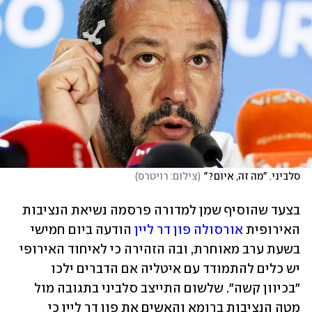
סלביני. "מה זה, איום?"
(
צילום: רויטרס
)
בצעד שהוסיף שמן למדורה פרסמה נשיאת הנציבות 
האירופית 
אורסולה פון דר ליין
 הודעה ביום חמישי 
בשעת ערב מאוחרת, ובה הזהירה כי לאיחוד האירופי 
יש כלים להתמודד עם איטליה אם הדברים ילכו 
"בכיוון קשה". שלשום התייצב סלביני בתגובה מול 
מטה הנציבות ברומא והאשים את פון דר ליין כי 