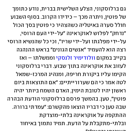
גם ברלוסקוני, הצלע השלישית בברית, נודע כתומך 
של פוטין, ויתרה מכך – כידידו הקרוב. בסוף השבוע 
חולל סערה באיטליה כשהצהיר כי פוטין בסך הכול 
"נדחק" לפלוש לאוקראינה "על-ידי העם הרוסי, 
על-ידי מפלגתו ועל-ידי שריו", וכי כל שהנשיא הרוסי 
רצה הוא להעמיד "אנשים הגונים" בראש ההנהגה 
בקייב במקום 
וולודימיר זלנסקי
 וממשלתו – ואז 
לעזוב את אוקראינה בתוך שבוע. דברי ברלוסקוני 
הקימו עליו ביקורת חריפה, ומנהיג המרכז-שמאל 
לטה אמר כי הם שערורייתיים: "אם התוצאות ביום 
ראשון יהיו לטובת הימין, האדם השמח ביותר יהיה 
פוטין", טען. בהמשך פרסם ברלוסקוני הודעת הבהרה 
שבה טען כי דבריו הוצאו מהקשרם: "עמדתי ברורה. 
ההתקפה על אוקראינה בלתי-מוצדקת 
ובלתי-מתקבלת על הדעת. תמיד נתמוך באיחוד 