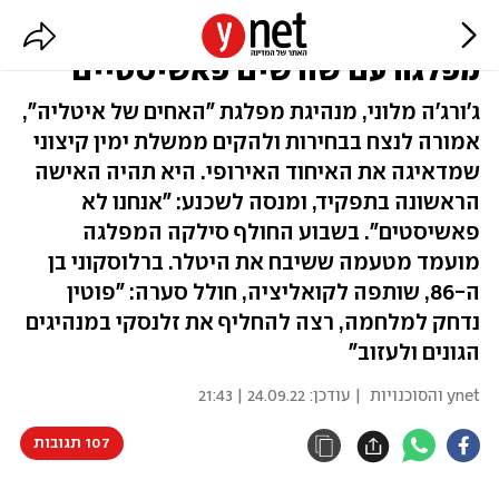
היום: איטליה צפויה לשלוח לשלטון
מפלגה עם שורשים פאשיסטיים
ג'ורג'ה מלוני, מנהיגת מפלגת "האחים של איטליה",
אמורה לנצח בבחירות ולהקים ממשלת ימין קיצוני
שמדאיגה את האיחוד האירופי. היא תהיה האישה
הראשונה בתפקיד, ומנסה לשכנע: "אנחנו לא
פאשיסטים". בשבוע החולף סילקה המפלגה
מועמד מטעמה ששיבח את היטלר. ברלוסקוני בן
ה-86, שותפה לקואליציה, חולל סערה: "פוטין
נדחק למלחמה, רצה להחליף את זלנסקי במנהיגים
הגונים ולעזוב"
ynet והסוכנויות
| עודכן:
24.09.22 | 21:43
107 תגובות