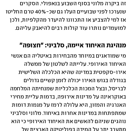
זה ביקרה מלוני בסוף השבוע בנאפולי. הסקרים 
שנערכו לפני שבועיים העלו גם שכ-40% טרם החליטו 
אז למי להצביע או התכוונו להיעדר מהקלפיות, ולכן 
למועמדים נותרו עוד קולות רבים להיאבק עליהם.
מנהיגת האיחוד איימה, סלביני: "חצופה"
מי שמודאגים במיוחד מהבחירות באיטליה הם אנשי 
האיחוד האירופי. עלייתה לשלטון של ממשלה 
אירו-סקפטית במדינה שהיא הכלכלה השלישית 
בגודלה בגוש האירו יכולה לזמן קשיים גדולים 
לבריסל, ובצל המכות הכלכליות שמנחיתה המלחמה 
באוקראינה על מדינות אירופה, בדמות עליית מחירי 
האנרגיה והמזון, היא עלולה לרמז על מגמות דומות 
שמתפתחות במדינות אחרות באיחוד. מלוני וסלביני 
נוהגים שניהם להאשים את האיחוד האירופי כי הוא 
מתערב יתר על המידה בפוליטיקה הארצית של 