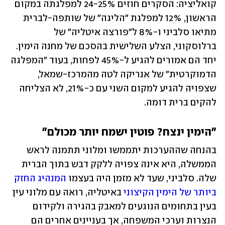
קואליציה: הסקרים חוזים 24-25% למפלגתה במקום 
הראשון, 12% למפלגת "הליגה" של שותפה-לברית 
מתיאו סלביני ו-8% ל"פורצה איטליה" של 
ברלוסקוני, הצלע השלישית בהסכם של מחנה הימין. 
יחד הם אמורים להגיע ל-45% לפחות, בעוד "המפלגה 
הדמוקרטית" של אנריקה לטה מהמרכז-שמאל, 
שצפויה להגיע למקום השני עם כ-21%, לא הצליחה 
להקים ברית דומה.
"הימין ינצח? פוטין ישמח יותר מכולם"
בהנחה שההערכות יתממשו ומלוני תתמנה לראש 
הממשלה, היא אינה צפויה ללקק דבש בתוך הברית 
שלה. סלביני, שעד לא מזמן היה בעצמו 
המנהיג החזק 
ביותר של הימין הקיצוני
 באיטליה, רואה עם מלוני עין 
בעין בתחומים הנוגעים למאבק בהגירה ולקידום 
הנצרות וערכי המשפחה, אך בעניינים אחרים הם 