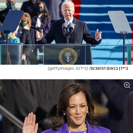
ביידן בנאום ההשבעה
(
צילום: gettyimages
)