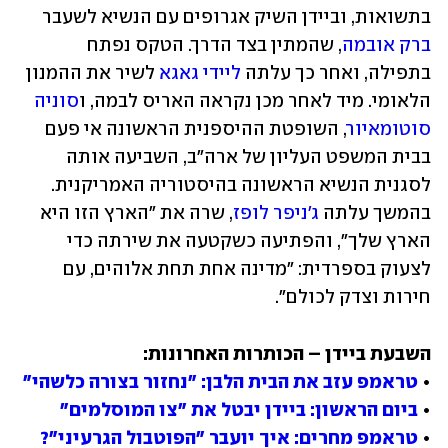
בתשואות, וביידן השיק אגרופים עם הנשיא לשעבר 
ברק אובמה
, שהמתין בצד הדרך. הטקס נפתח 
בתפילה, ואחר כך עלתה 
ליידי גאגא
 לשיר את ההמנון 
הלאומי. מיד לאחר מכן נקראה האריס לבמה, ו
סוניה 
סוטומאיור
, השופטת ההיספנית הראשונה אי פעם 
בבית המשפט העליון של ארה"ב, השביעה אותה 
לסגנית הנשיא הראשונה בהיסטוריה האמריקנית. 
בהמשך עלתה 
ג'ניפר לופז
, שרה את "הארץ הזו היא 
הארץ שלך", והפתיעה כשקטעה את שירתה כדי 
לצעוק בספרדית: "מדינה אחת תחת אלוהים, עם 
חירות וצדק לכולם".
• 
טראמפ עזב את הבית הלבן: "נחזור בצורה כלשהי"
• 
ביום הראשון: ביידן יבטל את "צו המוסלמים"
• 
טראמפ מחרים: איך יועבר "הפוטבול הגרעיני"?