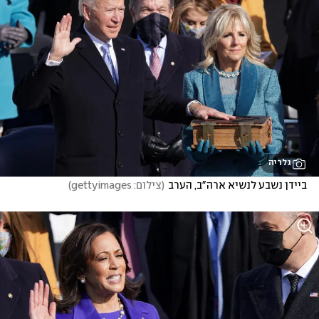
גלריה
ביידן נשבע לנשיא ארה"ב, הערב
(
צילום: gettyimages
)