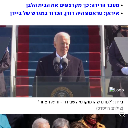
• 
מעבר הדירה: כך מקרצפים את הבית הלבן
• 
איראן: טראמפ היה רודן, הכדור במגרש של ביידן
ביידן: "למדנו שהדמוקרטיה שבירה - והיא ניצחה"
(
צילום: רויטרס
)