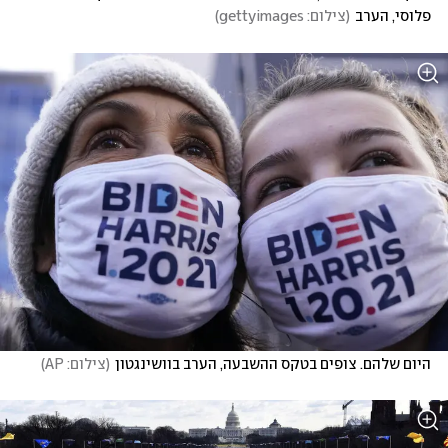
פלוסי, הערב
(
צילום: gettyimages
)
היום שלהם. צופים בטקס ההשבעה, הערב בוושינגטון
(
צילום: AP
)