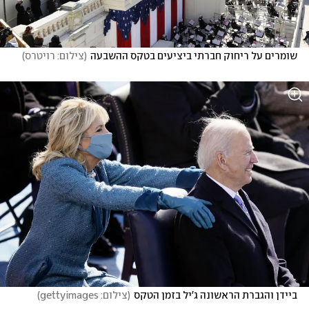
שומרים על ריחוק חברתי ביציעים בטקס ההשבעה
(
צילום: רויטרס
)
ביידן והגברת הראשונה ג'יל בזמן הטקס
(
צילום: gettyimages
)