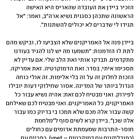
הזכיר ביידן את העובדה שהאריס היא האישה 
הראשונה שתכהן כסגנית נשיא ארה"ב, ואמר: "אל 
תגידו לי שדברים לא יכולים להשתנות".
ביידן פנה אל האמריקנים שלא הצביעו לו, וביקש מהם 
לתת לו הזדמנות: "תשמעו מה יש לנו להגיד בעודנו 
מתקדמים. תבדקו אותי ואת הלב שלי. אם עדיין לא 
תסכימו איתי, בסדר. זאת הדמוקרטיה. זאת אמריקה. 
הזכות לחלוק זה על זה בלי אלימות. זה אולי כוחה 
הגדול ביותר של המדינה. אסור שחילוקי דעות יובילו 
לפירוק. ואני מבטיח לכם זאת: אהיה נשיא עבור כל 
האמריקנים, כל האמריקנים. ואני מבטיח לכם שאילחם 
קשה עבור אלה מכם שלא תמכו בי בדיוק כמו עבור 
אלה שכן". ביידן קרא לשים סוף ל"מלחמת 
חוסר-התרבות שמעמתת אדומים עם כחולים 
(רפובליקנים עם דמוקרטים – ynet), כפריים עם 