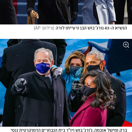
הנשיא ה-43 גורג' בוש הבן ורעייתו לורה
(
צילום: AP
)
ברק ומישל אובמה, ג'ורג' בוש ויו"ר בית הנבחרים הדמוקרטית ננסי 