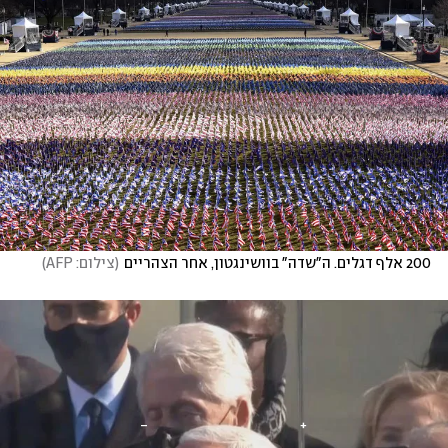
200 אלף דגלים. ה"שדה" בוושינגטון, אחר הצהריים
(
צילום: AFP
)