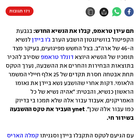
171 תגובות
תם עידן טראמפ, קבלו את הנשיא החדש:
 בגבעת 
הקפיטול בוושינגטון הושבע הערב 
ג'ו ביידן
 לנשיא 
ה-46 של ארה"ב. בצל החשש מפיגועים, בעיקר מצד 
תומכיו של הנשיא היוצא 
דונלד טראמפ
 שסירב להכיר 
בתוצאות הבחירות והחרים את ההשבעה, נערך הטקס 
תחת אבטחה חסרת תקדים של 25 אלף חיילי המשמר 
הלאומי. דקות אחרי שהושבע נשא ביידן את נאומו 
הראשון כנשיא, והבטיח: "אהיה נשיא של כל 
האמריקנים, אעבוד עבור אלה שלא תמכו בי בדיוק 
כמו עבור אלה שכן". 
ynet העביר את טקס ההשבעה 
בשידור חי.
עם הגיעם לטקס התקבלו ביידן וסגניתו 
קמלה האריס