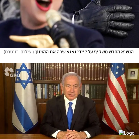
הנשיא החדש משקיף על ליידי גאגא שרה את ההמנון
(
 צילום: רויטרס
)