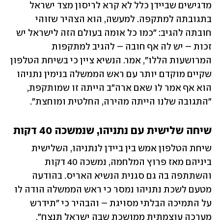
מדגישים שביידן כלל לא קרא לריסון מצד ישראל 
בתגובתה למתקפה. למעשה, הוא הצהיר שזוהי 
חובתה להגיב: "כמו כל אומה בעולם הזה לישראל יש 
זכות – יש לה אף חובה – להגיב למתקפות 
המרושעות הללו", אמר. הנשיא ציין כי בשיחת הטלפון 
שקיים מוקדם יותר עם ראש הממשלה בנימין נתניהו 
הוא אף אמר לו שאם ארה"ב הייתה זו שמותקפת, 
"התגובה שלנו הייתה מהירה, החלטית ומוחצת". 
שיחה שלישית עם נתניהו, שנמשכה 40 דקות
שיחת הטלפון אמש בין ביידן לנתניהו, השלישית 
ביניהם מאז פרוץ המלחמה, נמשכה 40 דקות 
והשתתפה בה גם סגנית הנשיא האריס. בהודעה 
מטעם לשכת נתניהו נמסר כי ראש הממשלה הודה לו 
על התמיכה הבלתי מסויגת – והבהיר כי "תידרש 
מערכה עוצמתית ממושכת שבה ישראל תנצח".