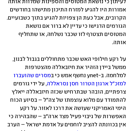
לעיתון כי נושאת המטוסים והספינות שמלוות אותה 
אמורות היו להגיע למזרח התיכון מתישהו בחודשים 
הקרובים, אבל כעת הן צפויות להגיע בתוך כשבועיים. 
הגורמים הדגישו כי עדיין לא ברור אם נושאת 
המטוסים תצטרף לזו שכבר נשלחה, או שתחליף 
אותה. 
על רקע חילופי האש שכבר מתחוללים בגבול לבנון, 
ממשל ביידן הזהיר את חיזבאללה מהצטרפות 
למלחמה. ב-ynet נחשף אמש כי ב
מסרים שהועברו 
למזכ"ל ארגון הטרור חסן נסראללה
, על ידי גורמים 
צרפתיים, הובהר שבתרחיש שכזה חיזבאללה ייאלץ 
להתמודד עם מלוא עוצמתו של צה"ל – בסיוע הכוח 
הימי האמריקני שעושה את דרכו לאזור. על רקע 
האפשרות של גיבוי פעיל מצד ארה"ב – שהבהירה כי 
אין בכוונתה להציב לוחמים על אדמת ישראל – הערב 