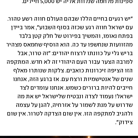
ספינות מלחמה שנלוות אליה יש 5,000 חיילים.
"יש רגעים בחיים הללו שבהם העולם חווה רשע טהור. 
עם ישראל חווה רגע שכזה בסוף השבוע", אמר ביידן 
בפתח נאומו, והמשיך בפירוט של חלק קטן בלבד 
מהזוועות שנחשפו עד כה. הוא הוסיף שחמאס מצהיר 
בריש גלי על כוונתו לרצוח יהודים: "זה טרור, אבל 
למרבה הצער עבור העם היהודי זה לא חדש. המתקפה 
הזו הציפה זיכרונות כואבים. צלקות שנותרו מאלף 
שנים של אנטישמיות ורצח עם. אז ברגע הזה, אנחנו 
חייבים להיות ברורים כשמש. אנחנו עומדים לצד 
ישראל! נעמוד לצדה ונבטיח שלישראל יש את מה 
שדרוש על מנת לשמור על אזרחיה, להגן על עצמה 
ולהגיב למתקפה הזו. אין שום הצדקה לטרור. אין שום 
צידוק". 