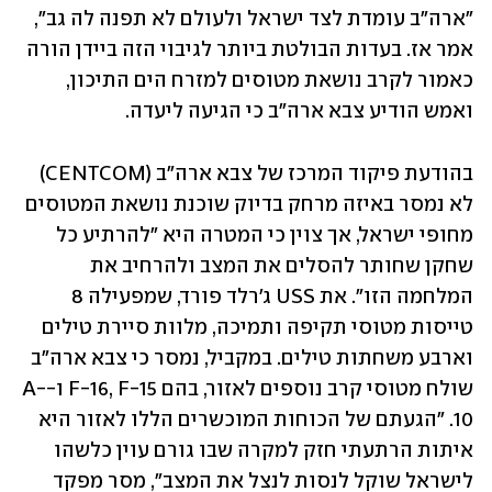
"ארה"ב עומדת לצד ישראל ולעולם לא תפנה לה גב", 
אמר אז. בעדות הבולטת ביותר לגיבוי הזה ביידן הורה 
כאמור לקרב נושאת מטוסים למזרח הים התיכון, 
ואמש הודיע צבא ארה"ב כי הגיעה ליעדה. 
בהודעת פיקוד המרכז של צבא ארה"ב (CENTCOM) 
לא נמסר באיזה מרחק בדיוק שוכנת נושאת המטוסים 
מחופי ישראל, אך צוין כי המטרה היא "להרתיע כל 
שחקן שחותר להסלים את המצב ולהרחיב את 
המלחמה הזו". את USS ג'רלד פורד, שמפעילה 8 
טייסות מטוסי תקיפה ותמיכה, מלוות סיירת טילים 
וארבע משחתות טילים. במקביל, נמסר כי צבא ארה"ב 
שולח מטוסי קרב נוספים לאזור, בהם F-16, F-15 ו-A-
10. "הגעתם של הכוחות המוכשרים הללו לאזור היא 
איתות הרתעתי חזק למקרה שבו גורם עוין כלשהו 
לישראל שוקל לנסות לנצל את המצב", מסר מפקד 