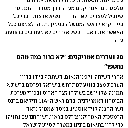
עם מדינות נוספות תוכנית להוצאת אזרחים 
פלסטינים ואמריקנים מעזה, דרך מסדרון הומניטרי 
שיוביל למצרים. לפי הדיווח, נשיא ארצות הברית ג'ו 
ביידן קרא לראש הממשלה בנימין נתניהו לצמצם ככל 
האפשר את האבדות של אזרחים לא מעורבים ברצועת 
עזה.
20 נעדרים אמריקנים: "לא ברור כמה מהם 
נחטפו"
אחרי השיחה, ולפני הנאום, השתתף ביידן בדיון 
הערכת מצב בנוגע למתרחש בישראל, ופרסם ברשת X 
תמונה שלו יושב בשולחן לצד האריס ובכירי מערכת 
הביטחון האמריקנית, בהם ראש ה-CIA וויליאם ברנס 
ושר ההגנה לויד אוסטין. במסך שממול נראה 
הרמטכ"ל האמריקני צ'רלס בראון. "שוחחנו עם נתניהו 
כדי לדון בתיאום בינינו במטרה לסייע לישראל, 