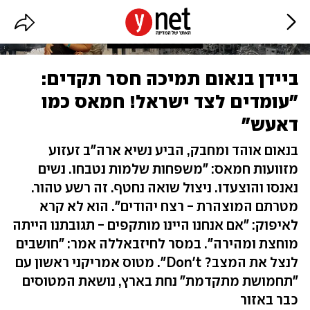
ביידן בנאום תמיכה חסר תקדים:
"עומדים לצד ישראל! חמאס כמו
דאעש"
בנאום אוהד ומחבק, הביע נשיא ארה"ב זעזוע
מזוועות חמאס: "משפחות שלמות נטבחו. נשים
נאנסו והוצעדו. ניצול שואה נחטף. זה רשע טהור.
מטרתם המוצהרת - רצח יהודים". הוא לא קרא
לאיפוק: "אם אנחנו היינו מותקפים - תגובתנו הייתה
מוחצת ומהירה". במסר לחיזבאללה אמר: "חושבים
לנצל את המצב? Don't". מטוס אמריקני ראשון עם
"תחמושת מתקדמת" נחת בארץ, נושאת המטוסים
כבר באזור