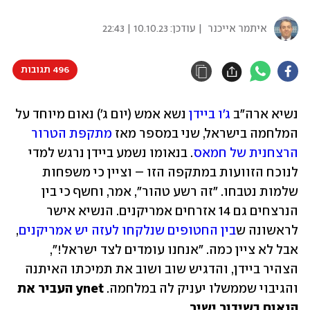
איתמר אייכנר
| עודכן:
10.10.23 | 22:43
496 תגובות
נשיא ארה"ב 
ג'ו ביידן
 נשא אמש (יום ג') נאום מיוחד על 
המלחמה בישראל, שני במספר מאז 
מתקפת הטרור 
הרצחנית של חמאס
. בנאומו נשמע ביידן נרגש למדי 
לנוכח הזוועות במתקפה הזו – וציין כי משפחות 
שלמות נטבחו. "זה רשע טהור", אמר, וחשף כי בין 
הנרצחים גם 14 אזרחים אמריקנים. הנשיא אישר 
לראשונה ש
בין החטופים שנלקחו לעזה יש אמריקנים
, 
אבל לא ציין כמה. "אנחנו עומדים לצד ישראל!", 
הצהיר ביידן, והדגיש שוב ושוב את תמיכתו האיתנה 
והגיבוי שממשלו יעניק לה במלחמה. 
ynet העביר את 
הנאום בשידור ישיר.