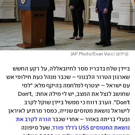
(
צילום: AP Photo/Evan Vucci
)
ביידן שלח בדבריו מסר לחיזבאללה, על רקע החשש 
שארגון הטרור הלבנוני – שכבר מנהל כעת חילופי אש 
עם ישראל – יצטרף למלחמה בהיקף מלא: "למי 
שחושב לנצל את המצב, יש לי מילה אחת: Don't, 
Don't". הערב דווח כי ממשל ביידן שוקל לקרב 
לישראל נושאת מטוסים שנייה, כמסר מרתיע לאיראן 
ובעלי בריתה באזור – אחרי שכבר 
הורה לקרב את 
נושאת המטוסים USS ג'רלד פורד
, שעל סיפונה 