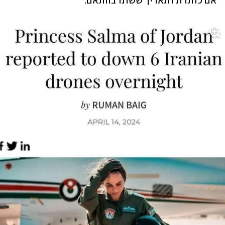
אם כותרת ותאריך ששונו בהתאם.