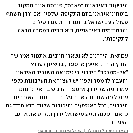
הידיעות האיראנית "פארס", פורסם איום ממקור 
ביטחוני איראני ביום התקיפה, שלפיו "אם ירדן תשתף 
פעולה עם ישראל בהתמודדות עם הטילים 
והכטב"מים האיראניים, היא תהיה המטרה הבאה 
לתקיפות".
עם זאת, הירדנים לא נשארו חייבים. אתמול אמר שר 
החוץ הירדני איימן א-ספדי, בריאיון לערוץ 
"אל-ממלכה" הירדני, כי זימן את השגריר האיראני 
והעביר לו מסר ולפיו יש לעצור את העלבונות כלפי 
עמדותיה של ירדן. א-ספדי הדגיש בריאיון: "נתמודד 
עם כל מה שמהווה איום על ירדן וביטחון האזרחים 
הירדנים, בכל האמצעים והיכולות שלנו". הוא חידד גם 
כי אם הסכנה תגיע מישראל, ירדן תנקוט את אותם 
הצעדים.
מצאתם טעות? כתבו לנו | המייל האדום גם בווטסאפ