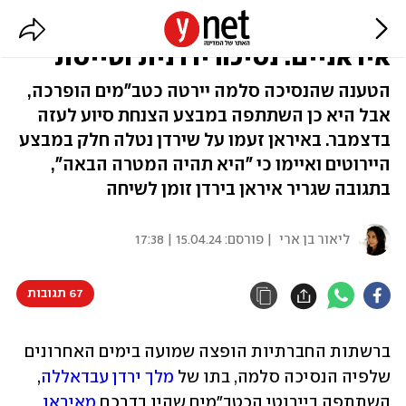
הצניחה סיוע, לא יירטה כטב"מים
איראניים: נסיכה ירדנית וטייסת
הטענה שהנסיכה סלמה יירטה כטב"מים הופרכה,
אבל היא כן השתתפה במבצע הצנחת סיוע לעזה
בדצמבר. באיראן זעמו על שירדן נטלה חלק במבצע
היירוטים ואיימו כי "היא תהיה המטרה הבאה",
בתגובה שגריר איראן בירדן זומן לשיחה
ליאור בן ארי
| פורסם:
15.04.24 | 17:38
67 תגובות
ברשתות החברתיות הופצה שמועה בימים האחרונים 
שלפיה הנסיכה סלמה, בתו של 
מלך ירדן עבדאללה
, 
השתתפה ביירוטי הכטב"מים שהיו בדרכם 
מאיראן 