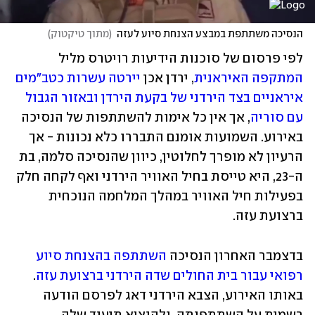
הנסיכה משתתפת במבצע הצנחת סיוע לעזה
(
מתוך טיקטוק
)
לפי פרסום של סוכנות הידיעות רויטרס מליל 
המתקפה האיראנית
, ירדן אכן 
יירטה עשרות כטב"מים 
איראניים בצד הירדני של בקעת הירדן ובאזור הגבול 
עם סוריה
, אך אין כל אימות להשתתפות של הנסיכה 
באירוע. השמועות אומנם התבררו כלא נכונות - אך 
הרעיון לא מופרך לחלוטין, כיוון שהנסיכה סלמה, בת 
ה-23, היא טייסת בחיל האוויר הירדני ואף לקחה חלק 
בפעילות חיל האוויר במהלך המלחמה הנוכחית 
ברצועת עזה.
בדצמבר האחרון הנסיכה 
השתתפה בהצנחת סיוע 
רפואי עבור בית החולים שדה הירדני ברצועת עזה
. 
באותו האירוע, הצבא הירדני דאג לפרסם הודעה 