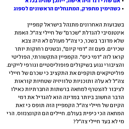
• 
אם שולי רנד היה אישה, ייתכן שהיה בכלא
• 
כשהימין מתפרק, המתנחלים הראשונים לספוג
בשבועות האחרונים מתנהל בישראל קמפיין 
אינטנסיבי להגדלת "שכרם" של חיילי צה"ל. האמת 
שלא מדובר בשכר, כי צה"ל מעולם לא היה צבא 
שכירים. פעם זה "דמי קיום", ובשנים רחוקות יותר 
קראו לזה "דמי כיס". הקמפיין התקשורתי, הפוליטי 
והציבורי נגוע בשיקולים פופוליסטיים וגורפי לייקים. 
פוליטיקאים תוקפים את התקציב כי שכרם של חיילי 
צה"ל לא עלה ותוכניות טלוויזיה שטחיות קוראות 
לציבור להצטרף למחאה ברשתות החברתיות כאילו 
הדבר החשוב ביותר במדינה הוא להגדיל את דמי 
הקיום של חיילי צה"ל. הקמפיין הזה תופס כי זאת 
המחאה הכי כיפית בעולם. חיילים הם הקונצנזוס. הרי 
מי לא בעד חיילי צה"ל?