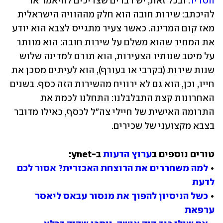
הסדיר
. ובכל זאת, יש דברים שצריכים להיאמר או 
להיכתב: שירות חובה הוא חלק מההוויה הישראלית 
מאז קום המדינה. כאשר צעיר מתגייס לצבא הוא יודע 
את המחיר שהוא משלם על שירות חובה: הוא מוותר 
על מיטב שנותיו הצעירות, הוא תורם למדינה שלוש 
שנות שירות (בקרבי או בעורף), הוא לעיתים מסכן את 
חייו, וכן, הוא גם לא ירוויח מהשירות הזה כסף. בשנים 
האחרונות קצת התבלבלנו: התחלנו לכמת את 
התרומה האישית של חיילי צה"ל לכסף, כאילו מדובר 
בצבא מקצועני של שכירים.
טורים נוספים ב
ערוץ הדעות
• 
למה משחררים את הרוצחת האכזרית? אסור לכם 
לדעת
• 
כשל הניסיון להפוך את מנסור עבאס ליאסר 
ערפאת