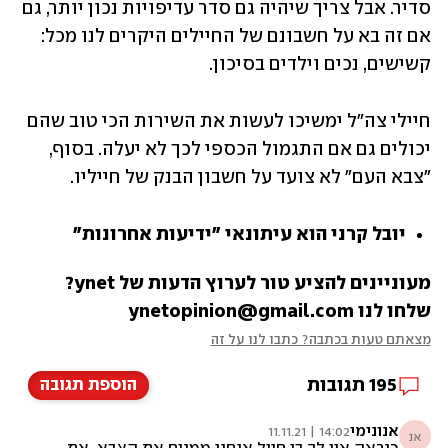
סדיר. אבל צריך שיהיה גם סדר עדיפויות נכון יותר, גם 
אם זה בא על חשבונם של החיילים היקרים לנו מכל: 
קשישים, נכים וילדים בסיכון. 
חיילי צה"ל ימשיכו לעשות את השירות הכי טוב שהם 
יכולים גם אם התגמול הכספי לכך לא יעלה. בסוף, 
"צבא העם" לא צועד על חשבון הבנק של חייליו.
יובל קרני הוא עיתונאי "ידיעות אחרונות"
מעוניינים להציע טור לערוץ הדעות של ynet? 
שלחו לנו ynetopinion@gmail.com
מצאתם טעות בכתבה? כתבו לנו על זה
195
תגובות
הוספת תגובה
אנונימי
14:02 | 11.11.21
אנ