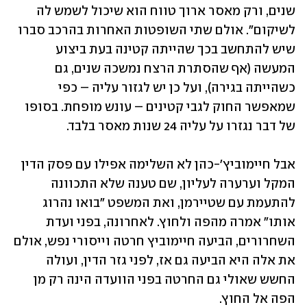
שנים, ורק מאסר ארוך טווח הוא שיכול לשמש לה 
לשיקום". אולם שתי השופטות האחרות בהרכב סברו 
שיש להתחשב בכך שהייתה קטינה בעת ביצוע 
המעשה (אף שהסתרת הרצח נמשכה שנים, גם 
כשהייתה בגירה), ועל כן יש לגזור עליה – כפי 
שמאפשר החוק לגבי קטינים – עונש מופחת. בסופו 
של דבר נגזרו על עליה 24 שנות מאסר בלבד. 
אבל חיימוביץ'-כהן לא השלימה אפילו עם פסק הדין 
המקל וערערה לעליון, שם טענה שלא התכוונה 
להתעמת עם שטיירמן, ואת המשפט "בואו נהרוג 
אותו" אמרה מהפה ולחוץ. לאחרונה, בפני ועדת 
השחרורים, הביעה חיימוביץ חרטה וייסורי נפש, אולם 
את אלה היא הביעה גם אז, לפני גזר הדין, ועולה 
החשש שאולי גם החרטה בפני הוועדה הינה רק מן 
הפה אל החוץ.