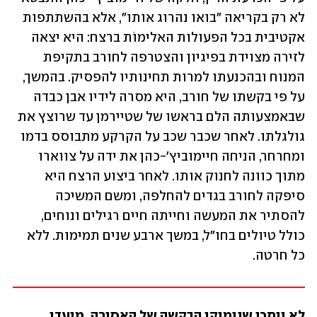
לא רק בקריאה "בואו נהרוג אותו", אלא בהשתתפות 
אקטיבית בכל הפעולות האלימוֹת ברצח: היא יצאה 
לזירה מצוידת בפיגיון והצטרפה לחורב בתקיפת 
המנוח ובהכנעתו למרות תחינותיו להפסיק. בהמשך, 
על פי בקשתו של חורב, היא מסרה לידיו אבן כבדה 
שבאמצעותה הלם בראשו של שטיירמן עד שרוצץ את 
גולגלתו. לאחר שכבר שכב על הקרקע מתבוסס בדמו 
ומחרחר, הניחה חיימוביץ'-כהן את ידה על צווארו 
מתוך כוונה לחנוק אותו. לאחר ביצוע הרצח היא 
סיפקה לחורב בגדים להחלפה, ומשם המשיכה 
להסתיר את המעשה וחייתה חיים רגילים ונוחים, 
כולל טיולים בחו"ל, במשך ארבע שנים תמימות. ללא 
כל חרטה.
לא ייתכן שנימוקי הבקשה של האסירה, מועדי 