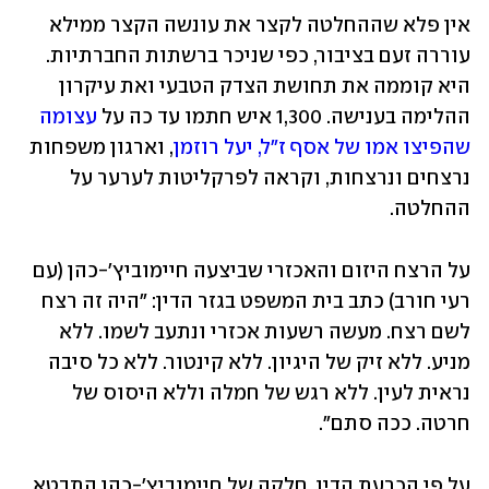
אין פלא שההחלטה לקצר את עונשה הקצר ממילא 
עוררה זעם בציבור, כפי שניכר ברשתות החברתיות. 
היא קוממה את תחושת הצדק הטבעי ואת עיקרון 
ההלימה בענישה. 1,300 איש חתמו עד כה על 
עצומה 
שהפיצו אמו של אסף ז"ל, יעל רוזמן
, וארגון משפחות 
נרצחים ונרצחות, וקראה לפרקליטות לערער על 
ההחלטה.
על הרצח היזום והאכזרי שביצעה חיימוביץ'-כהן (עם 
רעי חורב) כתב בית המשפט בגזר הדין: "היה זה רצח 
לשם רצח. מעשה רשעות אכזרי ונתעב לשמו. ללא 
מניע. ללא זיק של היגיון. ללא קינטור. ללא כל סיבה 
נראית לעין. ללא רגש של חמלה וללא היסוס של 
חרטה. ככה סתם".
על פי הכרעת הדין, חלקה של חיימוביץ'-כהן התבטא 