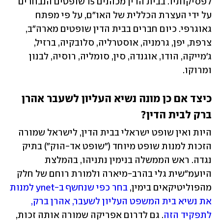
לפסיקותיו. בבית הדין מכהנים 15 שופטים הנבחרים 
על ידי העצרת הכללית של האו"ם, על פי מפתח 
גאוגרפי. כיום חברים בבית הדין שופטים מארה"ב, 
צרפת, יפן, גרמניה, אוסטרליה, סלובקיה, ברזיל, 
ג'מייקה, הודו, אוגנדה, סין, סומליה, רוסיה, לבנון 
ומרוקו. 
כיצד אם כן מונה נשיא העליון לשעבר אהרן 
ברק לבית הדין?
היות ואין שופט ישראלי בבית הדין, לישראל שמורה 
הזכות למנות שופט מיוחד ("שופט אד-הוק") בתיק 
נגדה. ראש הממשלה בנימין נתניהו, בהמלצת 
היועמ"שית גלי בהרב-מיארה ולמורת רוחם של חלק 
מהפוליטיקאים בימין, 
בחר כפי שנחשף ב-ynet למנות 
את נשיא בית המשפט העליון לשעבר, אהרן ברק, 
לתפקיד הזה
. גם לדרום אפריקה שמורה אותה זכות, 