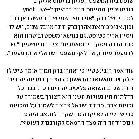
שופט בית המשפט העליון בדימוס אליקים 
רובינשטיין, התייחס היום בריאיון ל-ynet Live 
למינויו של ברק. "אני חושב שמי שבחר עשה כאן דבר 
נכון. אני מכיר את אהרן ברק יותר מיובל שנים, ויש לו 
ניסיון אדיר כשופט. גם בנושאי משפט וביטחון הוא 
כתב הרבה פסקי דין ומאמרים", ציין רובינשטיין. "יש 
לו מעמד מיוחד, אין לאף משפטן ישראלי אותו מעמד".
עוד אמר רובינשטיין כי "אהרן ברק תמיד אומר שיש לו 
2 לקחים מהשואה: הראשון זה הצורך במדינה יהודית, 
היות שערב השואה פליטים יהודים הסתובבו וכל 
הדלתות היו נעולות השני הוא הצורך בשמירה על 
זכויות אדם. מדינת ישראל צריכה לשמור על הזכויות 
כדי שחלילה לא יקרה מה שקרה לנו. אם היה פה 
ג'נוסייד זה היה מצד החמאס לקורבנות העוטף".