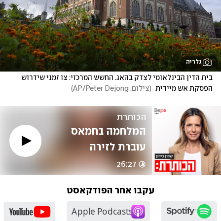
גלריה
בית הדין הבינלאומי לצדק בהאג. החשש המרכזי: צו זמני שידרוש 
הפסקת אש מיידית 
(
צילום: AP/Peter Dejong
)
הכותרת
המלחמה בחמאס 
עוברת לזירה 
המשפטית
26:27
עקבו אחר הפודקאסט