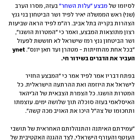
לסיומו של 
מבצע "עלות השחר"
 בעזה, מסרו הערב 
(שני) ראש הממשלה יאיר לפיד ושר הביטחון בני גנץ 
הצהרות בקריה בתל אביב. רה"מ לפיד הראה שביעות 
רצון מתוצאות המבצע, ואמר כי "המטרות הושגו", 
ושר הביטחון גנץ רמז שישראל לא חוששת לפעול 
"בכל אחת מהחזיתות - מטהרן ועד חאן יונס". 
ynet 
העביר את הדברים בשידור חי.
בפתח דבריו אמר לפיד אמר כי "המבצע החזיר 
לישראל את היוזמה ואת ההרתעה הישראלית. כל 
המטרות הושגו. כל הצמרת הצבאית של הג'יהאד 
האיסלאמי בעזה סוכלה תוך שלושה ימים. עוצמתו 
ותחכומו של צה"ל היכו את האויב מכה קשה".
"עמידתם האיתנה והתנהלותם האחראית של תושבי 
העוטף והעורף הישראלי, לצד ההגנה האקטיבית של 