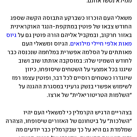
ממילא נטשו אותם.
משאלי העם הוכרזו כשברקע התבוסה הקשה שספג 
החודש צבאו של פוטין במתקפת-הנגד האוקראינית 
באזור חרקוב, ובמקביל אליהם הורה פוטין גם על 
גיוס 
מאות אלפי חיילי מילואים
. הגיוס ומשאלי העם 
מאותתים על הסלמה אפשרית במלחמה שנכנסה כבר 
לחודש השמיני שלה: במוסקבה אותתו שוב ושוב 
שיגנו בכל אמצעי על השטחים שיסופחו, כיוון 
שיוגדרו כשטחים רוסיים לכל דבר, ופוטין עצמו רמז 
לשימוש אפשרי בנשק גרעיני במסגרת ההגנה על 
"השלמות הטריטוריאלית" של ארצו. 
בצהריים הדגיש הקרמלין כי למשאלי העם יהיו 
"השלכות" על ביטחונם של האזורים שיסופחו, הצהרה 
שמלמדת גם היא על כך שבקרמלין כבר יודעים מה 