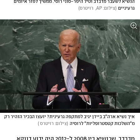
הנשיא לשעבר מדבדב וטיל היפר-סוני רוסי. ממשיך לפזר איומים 
גרעיניים
(
צילום: AP,  רויטרס
)
איך נשיא ארה"ב ביידן יגיב למתקפה גרעינית? יועצו הבכיר הזהיר רק 
מ"השלכות קטסטרופליות" לרוסיה
(
צילום: רויטרס 
)
מדבדב, שכנשיא בין 2008 ל-2012 היה ידוע דווקא 