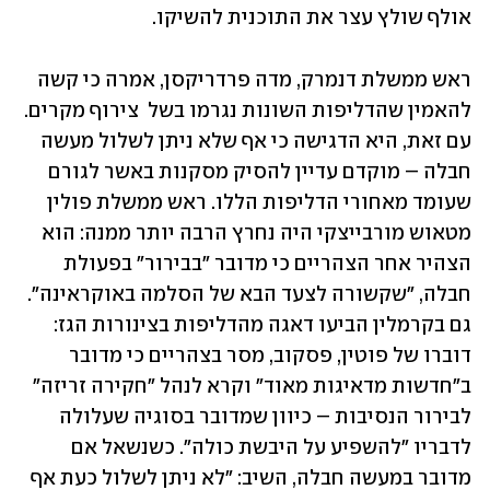
אולף שולץ עצר את התוכנית להשיקו. 
ראש ממשלת דנמרק, מדה פרדריקסן, אמרה כי קשה 
להאמין שהדליפות השונות נגרמו בשל  צירוף מקרים. 
עם זאת, היא הדגישה כי אף שלא ניתן לשלול מעשה 
חבלה – מוקדם עדיין להסיק מסקנות באשר לגורם 
שעומד מאחורי הדליפות הללו. ראש ממשלת פולין 
מטאוש מורבייצקי היה נחרץ הרבה יותר ממנה: הוא 
הצהיר אחר הצהריים כי מדובר "בבירור" בפעולת 
חבלה, "שקשורה לצעד הבא של הסלמה באוקראינה". 
גם בקרמלין הביעו דאגה מהדליפות בצינורות הגז: 
דוברו של פוטין, פסקוב, מסר בצהריים כי מדובר 
ב"חדשות מדאיגות מאוד" וקרא לנהל "חקירה זריזה" 
לבירור הנסיבות – כיוון שמדובר בסוגיה שעלולה 
לדבריו "להשפיע על היבשת כולה". כשנשאל אם 
מדובר במעשה חבלה, השיב: "לא ניתן לשלול כעת אף 