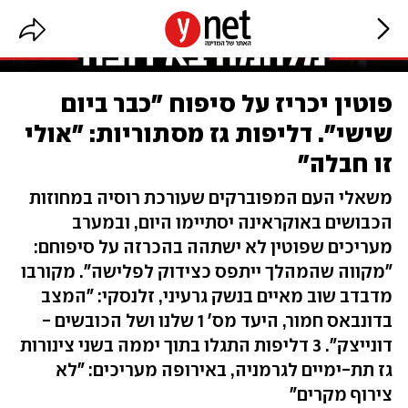
פוטין יכריז על סיפוח "כבר ביום
שישי". דליפות גז מסתוריות: "אולי
זו חבלה"
משאלי העם המפוברקים שעורכת רוסיה במחוזות
הכבושים באוקראינה יסתיימו היום, ובמערב
מעריכים שפוטין לא ישתהה בהכרזה על סיפוחם:
"מקווה שהמהלך ייתפס כצידוק לפלישה". מקורבו
מדבדב שוב מאיים בנשק גרעיני, זלנסקי: "המצב
בדונבאס חמור, היעד מס' 1 שלנו ושל הכובשים -
דונייצק". 3 דליפות התגלו בתוך יממה בשני צינורות
גז תת-ימיים לגרמניה, באירופה מעריכים: "לא
צירוף מקרים"