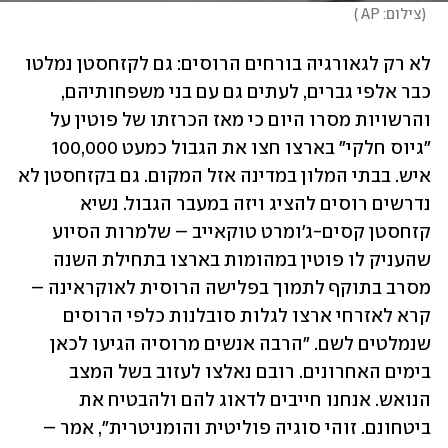
(
צילום: AP 
)
לא רק לגאורגיה בורחים הרוסים: גם לקזחסטן נמלטו 
כבר אלפי גברים, לעתים גם עם בני משפחותיהם, 
והרשויות מסרו היום כי מאז הכרזתו של פוטין על 
"גיוס חלקי" בארצו חצו את הגבול כמעט 100,000 
איש. בבתי המלון במדינה אזל המקום. גם בקזחסטן לא 
נדרשים רוסים להציג ויזה במעבר הגבול. נשיא 
קזחסטן קסים-ג'ומרט טוקאייב – שלמרות הסיוע 
שהעניק לו פוטין במהומות בארצו בתחילת השנה 
מסרב בתוקף לתמוך בפלישה הרוסית לאוקראינה – 
קרא לאזרחי ארצו לגלות סובלנות כלפי הרוסים 
שנמלטים לשם. "הרבה אנשים מרוסיה הגיעו לכאן 
בימים האחרונים. רובם נאלצו לעזוב בשל המצב 
הנואש. אנחנו חייבים לדאוג להם ולהבטיח את 
ביטחונם. זוהי סוגיה פוליטית והומניטרית", אמר – 