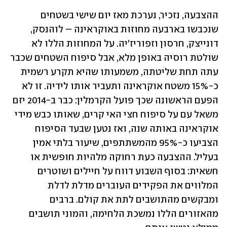
ההצבעה, נזכיר, נערכת מאז יום שישי בשטחים 
שנכבשו בארבעה מחוזות באוקראינה – לוהנסק, 
דונייצק, חרסון וזפוריז'יה. על המחוזות הללו לא 
שולטת רוסיה באופן מלא, אבל סיפוח השטחים שכבר 
עתה תחת שליטתה, משמעותו שהיא תקרע רשמית 
כ-15% משטח אוקראינה ותעביר אותו לידיה. זו לא 
הפעם הראשונה שכך פועל הקרמלין: כבר ב-2014 יזם 
משאל עם על סיפוח חצי האי קרים, שאותו כבש מידי 
אוקראינה באותה שנה, ואז נטען שבעד הסיפוח 
הצביעו כ-95% מהמשתתפים, שיעור בלתי אמין 
בעליל. ההצבעה כעת רחוקה מלהיות חופשית או 
חשאית: בסוף השבוע דווח על חיילים ושוטרים 
המלווים את הפקידים העוברים מדלת לדלת 
ומבקשים מהתושבים לתת את קולם. ברבים 
מהאזורים הללו נמשכת הלחימה, והמוני תושבים 