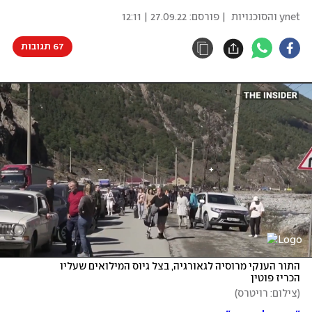
ynet והסוכנויות
| פורסם:
27.09.22 | 12:11
67 תגובות
התור הענקי מרוסיה לגאורגיה, בצל גיוס המילואים שעליו 
הכריז פוטין
(
צילום: רויטרס
)