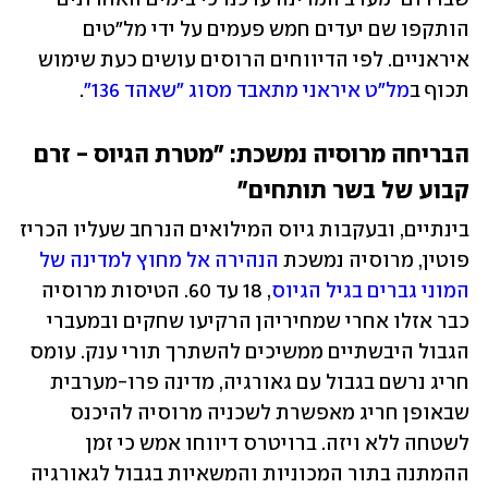
הותקפו שם יעדים חמש פעמים על ידי מל"טים 
איראניים. לפי הדיווחים הרוסים עושים כעת שימוש 
תכוף ב
מל"ט איראני מתאבד מסוג "שאהד 136"
. 
הבריחה מרוסיה נמשכת: "מטרת הגיוס - זרם 
קבוע של בשר תותחים"
בינתיים, ובעקבות גיוס המילואים הנרחב שעליו הכריז 
פוטין, מרוסיה נמשכת 
הנהירה אל מחוץ למדינה של 
המוני גברים בגיל הגיוס
, 18 עד 60. הטיסות מרוסיה 
כבר אזלו אחרי שמחיריהן הרקיעו שחקים ובמעברי 
הגבול היבשתיים ממשיכים להשתרך תורי ענק. עומס 
חריג נרשם בגבול עם גאורגיה, מדינה פרו-מערבית 
שבאופן חריג מאפשרת לשכניה מרוסיה להיכנס 
לשטחה ללא ויזה. ברויטרס דיווחו אמש כי זמן 
ההמתנה בתור המכוניות והמשאיות בגבול לגאורגיה 