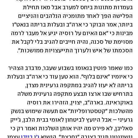
בעמדות מתונות ביחס למערב אבל מאז תחילת 
הפלישה הפך לאחד מתומכיה הנלהבים והניציים 
ביותר, אמר הבוקר כי ארה"ב ובעלות בריתה בנאט"ו 
מבינות כי "אם האיום על רוסיה יגיע אל מעבר לרמה 
מסוימת של סכנה, נהיה חייבים להגיב בלי לקבל את 
הסכמתו של איש ולערוך התייעצויות ממושכות". 
כמו שאמר פוטין בנאומו בשבוע שעבר, מדבדב הצהיר 
כי איומיו "אינם בלוף". הוא טען עוד כי ארה"ב ובעלות 
בריתה לא יעזו להגיב במתקפה גרעינית מצדן, 
בתרחיש שבו ארצו תבצע מתקפה גרעינית משלה 
באוקראינה. בארה"ב, יצוין, הזהירו את רוסיה 
מהשלכות "קטסטרופליות" אם תעשה שימוש בנשק 
גרעיני – אבל היועץ לביטחון לאומי בבית הלבן, ג'ייק 
סאליבן, לא פירט מה יהיו אותן השלכות ואמר רק כי 
וושינגטון תגיב בצורה "נחרצת". הנשיא 
ג'ו ביידן
 עצמו 