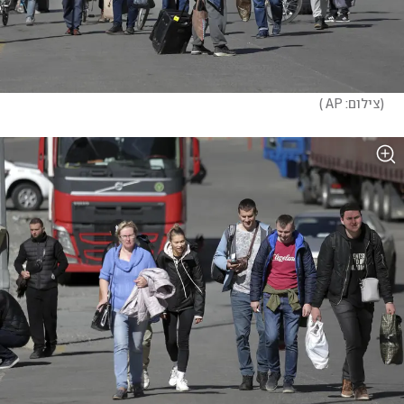
(
צילום: AP 
)