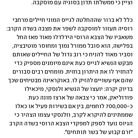
וציין כי ממשלתו תדון בסוגיה עם מוסקבה. 
כלל לא ברור שההחלטה לגייס המוני חיילים מרחבי 
רוסיה תעזור למוסקבה לשפר את מצבה בשדה הקרב: 
משאביו של הצבא הרוסי הידלדלו מאוד מאז החל 
בפלישה, הוא סובל ממורל נמוך ומחוסר מוטיבציה, 
וסביר מאוד להניח כי רוב גדול של החיילים שאותם 
מבקש הנשיא לגייס כעת אינם מיומנים מספיק כדי 
להחזיר לו את היתרון בחזית. מומחים רבים סבורים 
שהם אף עשויים להזיק לו. באוקראינה מבטיחים שכך 
בדיוק יקרה: יועצו של הנשיא זלנסקי, מיכאילו 
פודוליאק, אמר כי צבאה של ארצו מונה כעת 
כ-700,000 לוחמים, בין אם בשירות פעיל או כאלו 
שממתינים להיקרא לקרב, וזלנסקי עצמו הצהיר כי 
הגיוס נועד לספק למפקדי הצבא הרוסי בשדה הקרב 
"זרם קבוע של בשר תותחים". 