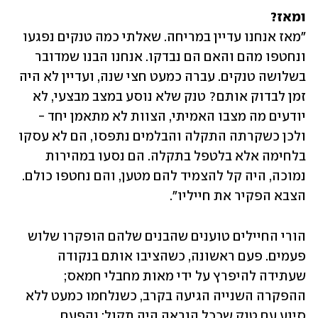
ומאז?

"מאז אנחנו עדיין במריחה. שאלתי כמה טנקים נפגעו 
ונחטפו מהם והאם הם נבדקו. אנחנו הבנו שמדובר 
בשלושה טנקים. עברה כמעט חצי שנה, ועדיין לא היה 
זמן לבדוק אותם? טנק שלא נוסע במצב מבצעי, לא 
יודעים מה מצבו האמיתי, הצוות לא מתאמן יחד - 
ולכן כשקרתה התקלה והבלמים נתפסו, הם לא עסקו 
בלחימה אלא בלטפל בתקלה. הם נסעו במהירות 
נמוכה, היה קל להצמיד להם מטען, והם נחטפו כולם. 
הצבא הפקיר את חייליו".
הורי החיילים טוענים שהבנים שלהם הופקרו שלוש 
פעמים. פעם ראשונה, כשהציבו אותם בנקודה 
שעתידה להיפרץ על ידי מאות מחבלי חמאס; 
ההפקרה השנייה הגיעה בקרב, כשנלחמו כמעט ללא 
סיוע עם טנק שככל הנראה היה תקול; והפעם 