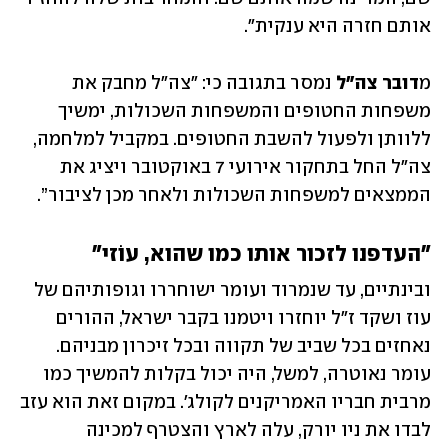
אותם חזרה היא ענקית".
מ
דובר צה"ל
 נמסר בתגובה כי: "צה"ל מחבק את 
משפחות החטופים והמשפחות השכולות, ימשיך 
ללוותן ולפעול להשבת החטופים. במקביל למלחמה, 
צה"ל החל בתחקור אירועי 7 באוקטובר ויציג את 
הממצאים למשפחות השכולות ולאחר מכן לציבור”.
"העדפנו לזכור אותו כמו שהוא, עוׂזי"
ובינתיים, עד שנמרוד ועומר ישוחררו וגופותיהם של 
עוז ושקד ז"ל יוחזרו ויטמנו בקבר ישראל, ההורים 
נאחזים בכל שביב של תקווה ובכל זיכרון מבניהם. 
עומר נאוטרה, למשל, היה יכול בקלות להמשיך כמו 
מרבית חבריו האמריקנים לקולג'. במקום זאת הוא עזב 
לבדו את ניו יורק, עלה לארץ והצטרף למכינה 