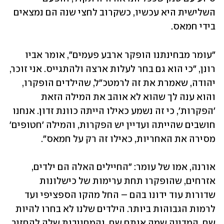
השלישית היא עכשיו, כשקרוב לחצי שנה הם נמצאים 
בידי חמאס. 
"עומר מבחינתנו הופקר ארבע פעמים", אומר אביו 
רונן, "כי הוא גם בחר לעלות ארצה ולהתגייס. אני זוכר, 
יהודה, שאמרת את זה לרמטכ"ל, שהילדים הופקרו, 
והוא ענה לך שהוא לא אוהב את המילה הזאת 
'הפקרות', כי זה נשמע כאילו הייתה כוונת זדון. אנחנו 
חושבים שהייתה ועדיין יש הפקרות, והמילה 'חטופים' 
מסירה את האחריות, כאילו זה רק על חמאס".
אורנה, אמו של עומר: "החיילים האלה הם ילדים, 
אזרחים, שהופקרו תחת ערימות של כישלונות 
שדורות עוד ידונו בהם – החל מהקו הספציפי ועד 
לרמות הגבוהות ביותר. הילדים שלנו לא בחרו להיות 
שם, המדינה שמה אותם שם. והמחויבות שלה להחזיר 