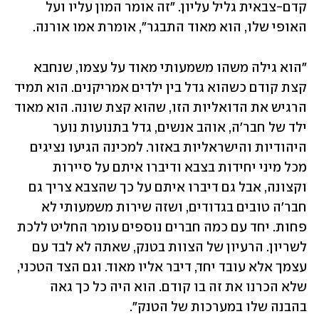
קדם-צבאית גליל עליון. "זה אומר המון עליו ועל 
האופי שלו, הוא מאוד התבגר", אומרת אמו אורנה. 
"הוא גילה משהו משמעותי מאוד על עצמו, שנחבא 
קצת קודם כשהוא גדל בין ילדים אמריקנים. הוא תמיד 
הרגיש את הדואליות הזו, שהוא קצת שונה. הוא מאוד 
ילד של חבר'ה, אוהב אנשים, גדל בתנועות נוער 
היהודיות והישראליות באזור. למכינה הגיעו נציגים 
מכל מיני יחידות בצבא ודיברו איתם על סיירות 
וקצונה, אבל גם דיברו איתם על כך שהצבא צריך גם 
חבר'ה טובים בגדודים, ושזה שירות משמעותי לא 
פחות. יחד עם כמה חברים נוספים עומר החליט ללכת 
לשריון. הרעיון של הצוות בטנק, שאתה לא לבד עם 
עצמך אלא עובד יחד, דיבר אליו מאוד. וגם הצד הטכני, 
שלא הכרנו את זה בו קודם. הוא היה כל כך גאה 
בהבנה שלו במערכות של הטנק".