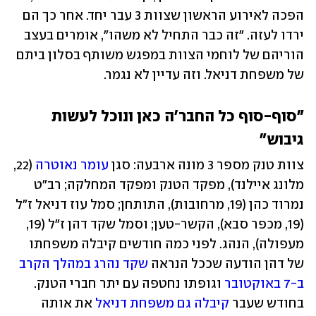
הפכה לאירוע הראשון שצוות 3 עבר יחד. אחר כך הם 
ירדו לעזה. "זה כבר התחיל לא משהו", אומרים בעצב 
הוריהם של לוחמי הצוות במפגש משותף בסלון ביתם 
של משפחת דניאל. וזה עדיין לא נגמר.
"סוף-סוף כל החבר'ה כאן ונוכל לעשות 
גיבוש"
צוות טנק מספר 3 מונה ארבעה: סגן 
עומר נאוטרה
 (22, 
מלונג איילנד), מפקד הטנק ומפקד המחלקה; רב"ט 
נמרוד כהן (19, מרחובות), התותחן; סמל עוז דניאל ז"ל 
(19, מכפר סבא), הקשר-טען; וסמל שקד דהן ז"ל (19, 
מעפולה), הנהג. לפני כמה חודשים קיבלה משפחתו 
של דהן הודעה שככל הנראה 
שקד נהרג במהלך הקרב 
ב-7 באוקטובר
 וגופתו נחטפה עם יתר חברי הטנק. 
בחודש שעבר 
קיבלה גם משפחת דניאל
 את אותה 