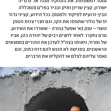
נמסר למשפחות. את התחקיר מנהל אל"מ נריה 
ישורון, קצין שריון ותיק ובכיר בפו"ם (המכללה 
הבין-זרועית לפיקוד ולמטה). ככל הידוע, קציני גדוד 
51 של גולני שתפסו את הקו, וגם חברי צוות הטנק 
השני – טנק 3א’ שפעל בגזרה - ששרדו את האירוע, 
טרם נחקרו. לאחר לחצים רבים של יהודה כהן, אביו 
של נמרוד, ניאותו בצה"ל לעדכן את ההורים בממצאים 
הראשונים. בפגישה לא הוגש להם דוח כתוב, וגם 
נאסר עליהם לצלם או להקליט את הדברים.