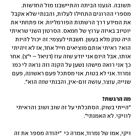
תשובה. הגענו הביתה והתיישבנו מול החדשות. 
מספרי ההרוגים התחילו לעלות, והבנתי שלא אקבל 
את המידע דרך הרשתות הפורמליות. אז פתחתי את 
יוטיוב באיזה ערוץ של חמאס. הסרטון השני שראיתי 
היה טנק מלא בעשן. חשבתי לעצמי: זה יכול להיות 
הוא? ראיתי אותם מוציאים חייל אחד, אז לא זיהיתי 
אותו, אבל היום אני יודע שזה עוז (דניאל – י"צ). אחר 
כך אני רואה מישהו נשען על הקנה וזה נראה לי כמו 
נמרוד. אני לא בטוח, אני מסתכל פעם ראשונה, פעם 
שנייה, עוצר, עושה זום-אין, והבנתי שזה הוא".
מה הרגשת?

"הייתי בשוק. הסתכלתי על זה שוב ושוב והראיתי 
לוויקי. לא האמנתי". 
ויקי, אמו של נמרוד, אמרה כי  "יהודה מספר את זה 