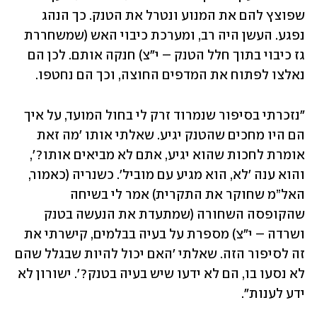
שפוצץ להם את המנוע ונטרל את הטנק. כך הנהג 
נפגע. העשן היה רב, ומערכת כיבוי האש (שמשחררת 
גז כיבוי בתוך חלל הטנק – י"צ) חנקה אותם. לכן הם 
נאלצו לפתוח את המדפים החוצה, וכך הם נחטפו. 
"נזכרתי בסיפור שנמרוד זרק לי בחול המועד, על איך 
הם היו מחכים שהטנק יגיע. שאלתי אותו 'מה זאת 
אומרת לחכות שהוא יגיע, אתם לא מביאים אותו?', 
והוא ענה 'לא, הוא מגיע עם מוביל'. כשנריה (כאמור, 
האל”מ שחוקר את התקרית) אמר לי בשיחה 
שהקופסה השחורה (שמתעדת את הנעשה בטנק 
ושרדה – י"צ) מספרת על בעיה בבלמים, קישרתי את 
זה לסיפור הזה. שאלתי 'האם יכול להיות שבגלל שהם 
לא נסעו בו, הם לא ידעו שיש בעיה בטנק?'. ישורון לא 
ידע לענות". 