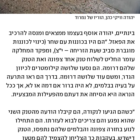
יהודה וויקי כהן, הוריו של נמרוד
בינתיים, יהודה אוסף בעצמו ממצאים ומנסה להרכיב 
את הפאזל. "הם היו בכוננות עם שחר (כינוי לכוננות 
מוגברת סביב שעת הזריחה – י"צ), ומפקד המחלקה 
עומר החליט לשלוח טנק אחד צפונה ואת הטנק 
שלהם דרומה. הם נסעו שלושה קילומטרים לכיוון 
הגדר, ומשם עוד שלושה דרומה. בדרך הם ראו התרעה 
על בעיה בבלמים, לא היה ברור אם דמה או לא, אך ככל 
הנראה היא הסיחה את דעתם מהפעילות המבצעית. 
"כשהם הגיעו לנקודה, הם קיבלו הודעה מהטנק השני 
שהוא נפגע והם צריכים לבוא לעזרתו. הם התחילו 
לנוע בחזרה צפונה והבלמים שלהם נתפסו, הטנק 
דישדש. בעקבות כך הצליחו להצמיד להם מטען 