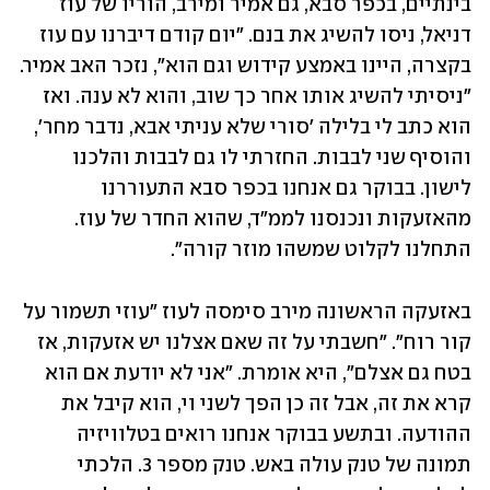
בינתיים, בכפר סבא, גם אמיר ומירב, הוריו של עוז 
דניאל, ניסו להשיג את בנם. "יום קודם דיברנו עם עוז 
בקצרה, היינו באמצע קידוש וגם הוא", נזכר האב אמיר. 
"ניסיתי להשיג אותו אחר כך שוב, והוא לא ענה. ואז 
הוא כתב לי בלילה 'סורי שלא עניתי אבא, נדבר מחר', 
והוסיף שני לבבות. החזרתי לו גם לבבות והלכנו 
לישון. בבוקר גם אנחנו בכפר סבא התעוררנו 
מהאזעקות ונכנסנו לממ"ד, שהוא החדר של עוז. 
התחלנו לקלוט שמשהו מוזר קורה". 
באזעקה הראשונה מירב סימסה לעוז "עוזי תשמור על 
קור רוח". "חשבתי על זה שאם אצלנו יש אזעקות, אז 
בטח גם אצלם", היא אומרת. "אני לא יודעת אם הוא 
קרא את זה, אבל זה כן הפך לשני וי, הוא קיבל את 
ההודעה. ובתשע בבוקר אנחנו רואים בטלוויזיה 
תמונה של טנק עולה באש. טנק מספר 3. הלכתי 