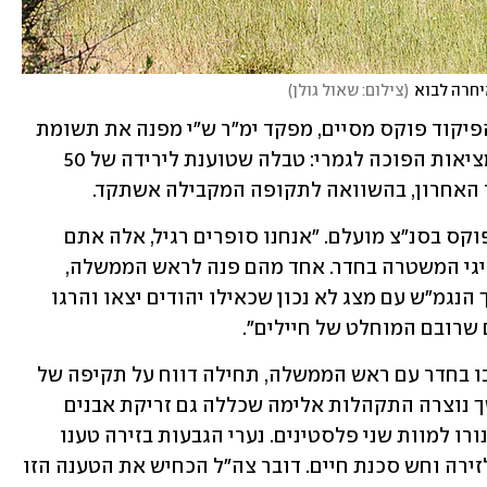
יחרה לבוא
(
צילום: שאול גולן
)
נציגי המשטרה בחדר שותקים. כשאלוף הפיקוד פוקס מסיים, מפקד ימ"ר ש"י מפנה את תשומת 
ליבו של ראש הממשלה למצגת שמראה מציאות הפוכה לגמרי: טבלה שטוענת לירידה של 50 
ר האחרון, בהשוואה לתקופה המקבילה אשתקד. 
"אתם סופרים איך שאתם רוצים", הטיח פוקס בסנ"צ מועלם. "אנחנו סופרים רגיל, אלה אתם 
שסופרים איך שבא לכם", הטיחו חזרה נציגי המשטרה בחדר. אחד מהם פנה לראש הממשלה, 
בניסיון להסביר: "אדוני, אנחנו יורים בתוך הנגמ"ש עם מצג לא נכון שכאילו יהודים יצאו והרגו 
 שרובם המוחלט של חיילים". 
באירוע הירי ההוא בגיתית, שעליו התעכבו בחדר עם ראש הממשלה, תחילה דווח על תקיפה של 
רועה צאן יהודי על ידי פלסטינים, ובהמשך נוצרה התקהלות אלימה שכללה גם זריקת אבנים 
לעבר מתנחלים. כשהמצב בשטח הסלים, נורו למוות שני פלסטינים. נערי הגבעות בזירה טענו 
שמי שירה בשניים היה כוח צבאי שהגיע לזירה וחש סכנת חיים. דובר צה"ל הכחיש את הטענה הזו 