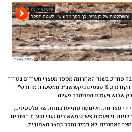
אז מה עושים? לא עוצרים, או עוצרים הרבה פחות: בשנה האחרונה מספר מעצרי חשודים בטרור 
יהודי במחוז ש"י ירד בכחצי לעומת השנה הקודמת. 15 פעמים ביקש שב"כ ממשטרת מחוז ש"י 
 רק שלוש פעמים המשטרה פעלה. 
לעיתים במחוז ש"י מסרבים לחקור אירועי ירי מצד מתנחלים שהסתיימו במוות של פלסטינים, 
לעיתים חוששים להיכנס עם צווים להתנחלויות, ולפעמים פשוט משאירים נערי גבעות חשודים 
חצר האחורית, לא תמיד נחקר בחצר האחורית.