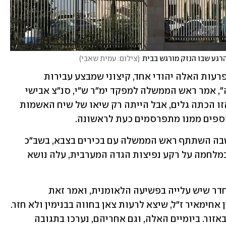
הרגע שבו הנזק מורגש בבית
(
צילום: עמית שאבי
)
"איך זה יכול להיות שאתם לא תופסים בפרעות האלה יהודי אחד, קיצוני שמבצע עבירות 
חמורות? האמריקאים לוחצים בעניין הזה", אמר ראש הממשלה למפקד ימ"ר ש"י, סנ"צ אבישי 
. האמירה הזו הכתה גלים, אבל הייתה רק שיאו של שיח האשמות 
וספים ממנו מתפרסמים כעת לראשונה.
זה כבר היה סוף הפגישה בפיקוד מרכז, שבה השתתף ראש הממשלה עם בכירים בצבא, בשב"כ 
ובמשטרה, ואחרי שורת נושאים שעסקו במלחמה על רקע נפיצות הגדה המערבית, עלה נושא 
אלוף פיקוד המרכז יהודה פוקס הכריז בחדר שיש עלייה בפשיעה הלאומנית, ואמר זאת 
כחודשיים לאחר רצח הנער בן ה-14 בנימין אחימאיר ז"ל, שיצא לרעות צאן בחווה בבנימין ולא חזר. 
גופתו נמצאה לאחר יומיים של חיפושים באזור. ביומיים האלה, וגם אחריהם, נערכו בתגובה 