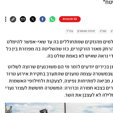
טח"
53 תגובות
ב
שב"כ
יהודה ושומרון
צה"ל
זה סיפור על חצר אחורית, מהסוג שמתעלמים מהנזקים שמתחוללים בה עד שאי-אפשר להימלט 
מהם. כמה קל להזניח חצר כזו, שנמצאת הרחק מאור הזרקורים, כזו שהשליטה בה מפוזרת בין כל 
די נראה שאיש לא באמת שולט בה. 
לחצר הזו קוראים מחוז ש"י, וגורמי ביטחון בכירים יודעים לומר מי הם משוכנעים שרוצה לשלוט 
בה: השר לביטחון לאומי, איתמר בן גביר, שבמשטרה עצמה טוענים שהתערב בחקירת אירוע טרור 
יהודי ונראה שרוחו מחלחלת היטב לשטח, מביאה למתיחות נפיצה, לצעקות ולחילופי האשמות 
בין צה"ל ושב"כ למשטרה. הטענה של בכירים בצבא חמורה וברורה: המשטרה חוששת לעצור נערי 
ילה לא לעצבן את השר. 