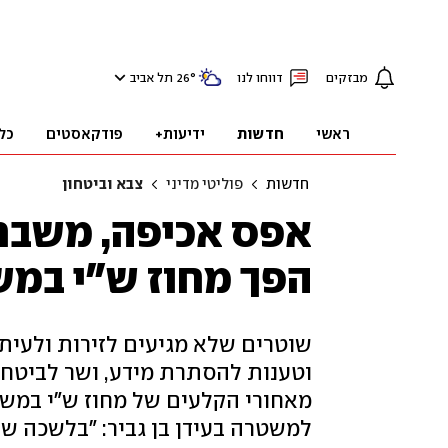
מבזקים
דווחו לנו
°
26
תל אביב
ראשי
חדשות
ידיעות+
פודקאסטים
כל
חדשות
פוליטי מדיני
צבא וביטחון
אפס אכיפה, משבר 
הפך מחוז ש"י במ
שוטרים שלא מגיעים לזירות ולעי
וטענות להסתרת מידע, ושר לביטחו
מאחורי הקלעים של מחוז ש"י במשט
למשטרה בעידן בן גביר: "בלשכה של