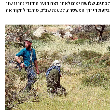
פרעות בכפרים פלסטיניים שכללו הצתות בתים. שלושה ימים לאחר רצח הנער היהודי נהרגו שני 
פלסטינים מירי סמוך להתנחלות גיתית בבקעת הירדן. המשטרה, לטענת שב"כ, סירבה לחקור את 