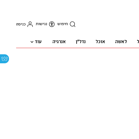
חיפוש
נגישות
כניסה
עוד
ל
לאשה
אוכל
נדל"ן
אנרגיה