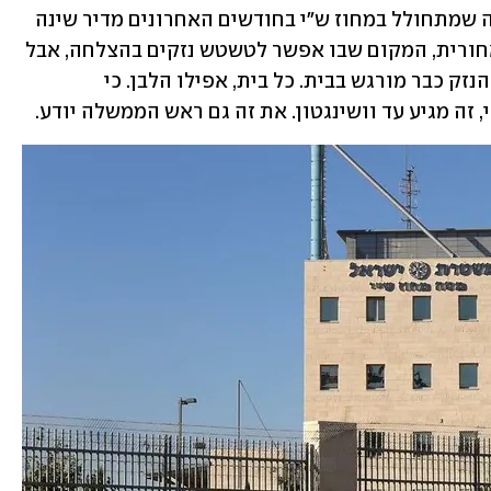
אלא שהפעם זה גדול יותר מהמשטרה. מה שמתחולל במחוז ש"י בחודשים האחרונים מדיר שינה 
מגורמים רבים בישראל. קל להזניח חצר אחורית, המקום שבו אפשר לטשטש נזקים בהצלחה, אבל 
רק עד הרגע שבו הם עולים על גדותיהם והנזק כבר מורגש בבית. כל בית, אפילו הלבן. כי 
 זה מגיע עד וושינגטון. את זה גם ראש הממשלה יודע.