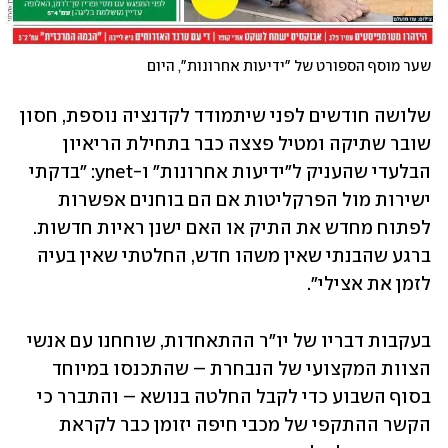
שער מוסף הספורט של "ידיעות אחרונות", היום
שלושה חודשים לפני שיתמודד לקדנציה נוספת, חסון 
שובר שתיקה ומטיל פצצה כבר בתחילת הריאיון 
הבלעדי שהעניק ל"ידיעות אחרונות" ו-ynet: "בדקתי 
ישירות מול הפרקליטות אם הם בוחנים אפשרות 
לפתוח מחדש את התיק או האם ישנן ראיות חדשות. 
ברגע שהבנתי שאין משהו חדש, החלטתי שאין בעיה 
לזמן את אצילי".
בעקבות דבריו של יו"ר ההתאחדות, שוחחנו עם אנשי 
הצוות המקצועי של הנבחרת – שהתכנסו במיוחד 
בסוף השבוע כדי לקבל החלטה בנושא – והתברר כי 
הקשר ההתקפי של מכבי חיפה יזומן כבר לקראת 