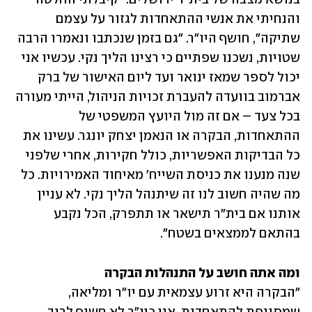
והנחיתי את אנשי ההתאחדות לגזור על עצמם 
שתיקה", חושף היו"ר. "גם בזמן שנכתבו ונאמרו הרבה 
שטויות, נשכנו שפתיים כי רצינו הליך נקי. עכשיו אני 
יכול לספר שמאז ינואר ועד ליום האישור של ברק 
אברמוב בוועדה להעברת זכויות הניהול, הייתי מעורה 
בכל צעד – אם זה מול היועץ המשפטי של 
ההתאחדות, הבקרה או הנאמן יצחק יונגר. עשינו את 
כל הבדיקות האפשריות, כולל חקירות, אחרי שלפני 
שנה מנענו את כניסת השייח' מאיחוד האמירויות. כל 
מה שהיה חשוב לנו זה שיתנהל הליך נקי. לא עניין 
אותנו אם בית"ר תישאר או תתפרק, הכל נקבע 
בהתאם לממצאים בשטח".
ומה אתה חושב על התנהלות הבקרה

"הבקרה היא זרוע עצמאית עם יו"ר ומליאה, 