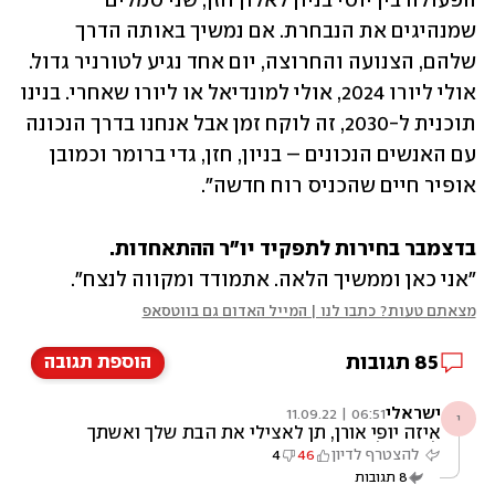
הפעולה בין יוסי בניון לאלון חזן, שני סמלים 
שמנהיגים את הנבחרת. אם נמשיך באותה הדרך 
שלהם, הצנועה והחרוצה, יום אחד נגיע לטורניר גדול. 
אולי ליורו 2024, אולי למונדיאל או ליורו שאחרי. בנינו 
תוכנית ל-2030, זה לוקח זמן אבל אנחנו בדרך הנכונה 
עם האנשים הנכונים – בניון, חזן, גדי ברומר וכמובן 
אופיר חיים שהכניס רוח חדשה".
בדצמבר בחירות לתפקיד יו"ר ההתאחדות.

"אני כאן וממשיך הלאה. אתמודד ומקווה לנצח".
מצאתם טעות? כתבו לנו | המייל האדום גם בווטסאפ
85
תגובות
הוספת תגובה
ישראלי
06:51 | 11.09.22
י
איזה יופי אורן, תן לאצילי את הבת שלך ואשתך
לחגוג עליהן
להצטרף לדיון
46
4
8
תגובות