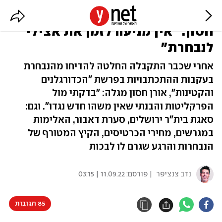
ריאיון בלעדי | יו"ר ההתאחדות אורן
חסון: "אין מניעה לזמן את אצילי
לנבחרת"
אחרי שכבר התקבלה החלטה להדיחו מהנבחרת
בעקבות ההתכתבויות בפרשת "הכדורגלנים
והקטינות", אורן חסון מגלה: "בדקתי מול
הפרקליטות והבנתי שאין משהו חדש נגדו". וגם:
סאגת בית"ר ירושלים, סערת דאבור, האלימות
במגרשים, מחירי הכרטיסים, הקיץ המטורף של
הנבחרות והרגע שגרם לו לבכות
נדב צנציפר
| פורסם:
11.09.22 | 03:15
85 תגובות