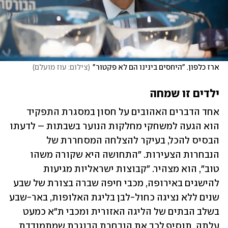
ארז כלפון. "היחסים בינינו הם לא פקטור"
(
צילום: עוז מועלם
)
ילדים זו שמחה
אחד הדברים האהובים על חסון במסגרת התפקיד 
הוא הגעה למשחקי מחלקות הנוער בשבתות – לדעתו 
הבסיס להכל, בעיקר להצלחה המסחררת של 
הנבחרות הצעירות. "התחושה היא שקורה משהו 
טוב", הוא מצהיר. "קבוצות ישראליות מגיעות 
להישגים באירופה, מכבי חיפה שברה בצורת של שבע 
שנים ללא נציגה כחול-לבן בליגת האלופות, באר-שבע 
בשלב הבתים של הליגה האזורית ומכבי ת"א כמעט 
עלתה. תוסיף לכך את הנבחרת הבוגרת שמתמודדת 