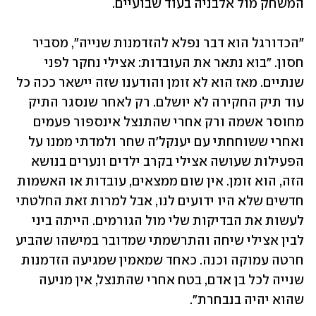
המשחק מול אלבניה בעוד שבועיים.
"הכדורגל הוא דבר נפלא להזדמנות שנייה", מסביר 
חסון. "בוא נתאר את העובדות: אצילי נחקר לפני 
שנתיים. מאז הוא לא זומן והודענו שזה יישאר ככה כל 
עוד תיק החקירה לא יושלם. רק לאחר שנסגר התיק 
מחוסר אשמה ורק אחרי שהתנצל אינספור פעמים 
ואחרי ששוחחתי עם יענקל'ה שחר ולמדתי ממנו על 
הפעילות שעושה אצילי בקרב ילדים ונערים בנושא 
הזה, הוא זומן. אין שום ממצאים, עובדות או האשמות 
חדשים שלא היו ידועים לנו, אבל למרות זאת החלטתי 
לעשות את הבדיקות שלי מול הגורמים. הייתה ביני 
לבין אצילי שיחה והתרשמתי שמדובר במישהו שהביע 
חרטה עמוקה וכנה. כאחד שמאמין שמגיעה הזדמנות 
שנייה לכל בן אדם, בטח אחרי שהתנצל, אין מניעה 
שהוא יהיה בנבחרת".