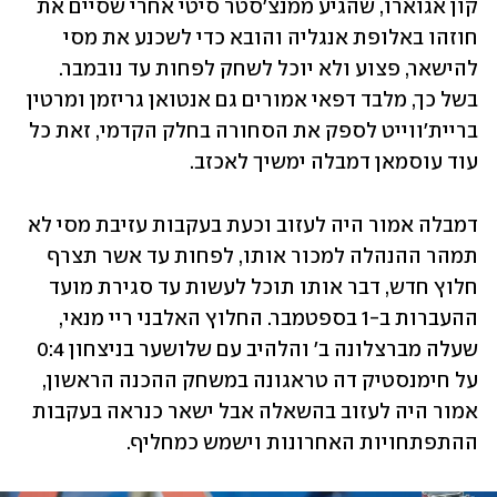
קון אגוארו, שהגיע ממנצ'סטר סיטי אחרי שסיים את 
חוזהו באלופת אנגליה והובא כדי לשכנע את מסי 
להישאר, פצוע ולא יוכל לשחק לפחות עד נובמבר. 
בשל כך, מלבד דפאי אמורים גם אנטואן גריזמן ומרטין 
בריית'ווייט לספק את הסחורה בחלק הקדמי, זאת כל 
עוד עוסמאן דמבלה ימשיך לאכזב. 
דמבלה אמור היה לעזוב וכעת בעקבות עזיבת מסי לא 
תמהר ההנהלה למכור אותו, לפחות עד אשר תצרף 
חלוץ חדש, דבר אותו תוכל לעשות עד סגירת מועד 
ההעברות ב-1 בספטמבר. החלוץ האלבני ריי מנאי, 
שעלה מברצלונה ב' והלהיב עם שלושער בניצחון 0:4 
על חימנסטיק דה טראגונה במשחק ההכנה הראשון, 
אמור היה לעזוב בהשאלה אבל ישאר כנראה בעקבות 
ההתפתחויות האחרונות וישמש כמחליף.  