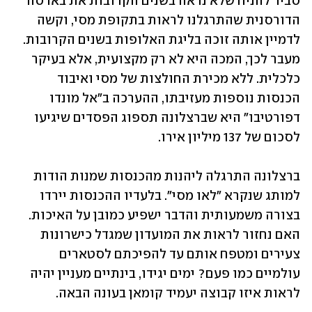
סביר להניח שלא נראה בשנים הקרובות את בארסה 
הדורסנית שהתרגלנו לראות בתקופת מסי, וקשה 
לדמיין אותה זוכה בליגת האלופות בשנים הקרובות. 
מעבר לכך, המכה היא לא רק מקצועית, אלא בעיקר 
כלכלית. ללא מכירת החולצות של מסי ואיבוד 
הכנסות נוספות מעזיבתו, ההערכה ב"אל מונדו 
דפורטיבו" היא שברצלונה תספוג הפסדים שיגיעו 
לסכום של 137 מיליון אירו. 
ברצלונה התרגלה ליהנות מהכנסות שמנות הודות 
למותג שנקרא "לאו מסי". בלעדיו ההכנסות יירדו 
בצורה משמעותית והדבר ישפיע כמובן על האיכות. 
האם נחזור לראות את המועדון שמגדל כישרונות 
צעירים ומטפח אותם עד להפיכתם לסטארים 
עולמיים כמו פעם? ימים יגידו, בינתיים מעניין יהיה 
לראות איזו קבוצה יעמיד קומאן בעונה הבאה. 