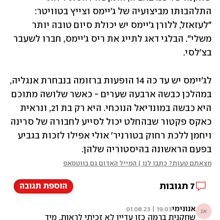
התלהבותו מביצועיה של ג'יימס וצייץ בטוויטר: 
"לעזאזל, ללורן ג'יימס יש יכולת סיום טובה יותר 
משלי". הבלגי דאג לתייג את ריס ג'יימס, חברו לשעבר 
בצ'לסי.
לג'יימס יש עד כה 14 הופעות ברזומה בנבחרת אנגליה, 
במהלכן כבשה ארבעה שערים - כאשר שלושה מתוכם 
היא כבשה במונדיאל הנוכחי. היא רק בת 21, ונראית 
כאקס פקטור שבהחלט יכול לסייע לחבורה של סרינה 
ויחמן ללכת רחוק בטורניר' אולי אפילו לזכות בגביע 
בפעם הראשונה בהיסטוריה שלהן.
מצאתם טעות? כתבו לנו | המייל האדום גם בווטסאפ
7
תגובות
הוספת תגובה
אנונימי
19:03 | 01.08.23
אנ
שחקנית ברמה כזו עדיין לא זכיתי לראות. מיד