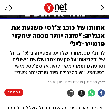
אחותו של כוכב צ'לסי משגעת את
אנגליה: "טובה יותר מכמה שחקני
פרמייר-ליג"
לורן ג'יימס, אחותו של ריס, הצטיינה ב-1:6 הגדול
של 'הלביאות' על סין עם צמד ושלושה בישולים,
וסחטה מחמאות מקיר לקיר. אקס צ'לסי, מישי
בטשואיי: "יש לה יכולת סיום טובה יותר משלי"
ynet ספורט
| פורסם:
01.08.23 | 16:32
7 תגובות
באנגליה לא נרגעים מההצגה הגדולה של לורן ג'יימס 