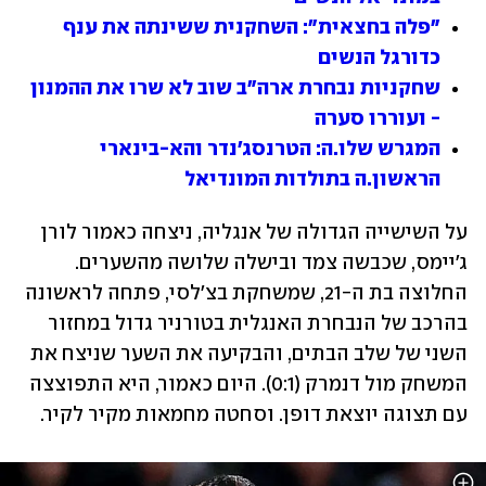
"פלה בחצאית": השחקנית ששינתה את ענף 
כדורגל הנשים
שחקניות נבחרת ארה"ב שוב לא שרו את ההמנון 
- ועוררו סערה
המגרש שלו.ה: הטרנסג'נדר והא-בינארי 
הראשון.ה בתולדות המונדיאל
על השישייה הגדולה של אנגליה, ניצחה כאמור לורן 
ג'יימס, שכבשה צמד ובישלה שלושה מהשערים. 
החלוצה בת ה-21, שמשחקת בצ'לסי, פתחה לראשונה 
בהרכב של הנבחרת האנגלית בטורניר גדול במחזור 
השני של שלב הבתים, והבקיעה את השער שניצח את 
המשחק מול דנמרק (0:1). היום כאמור, היא התפוצצה 
עם תצוגה יוצאת דופן. וסחטה מחמאות מקיר לקיר.