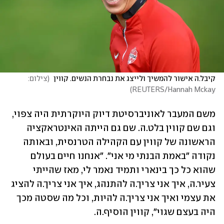
קיבל.ה אישור להמשיך ולייצג את נבחרת הנשים. קווין 
(
צילום: 
)
REUTERS/Hannah Mckay
משם המעבר לאוניברסיטת דיוק היוקרתית היה צפוי, 
וגם שם קווין בלט.ה. שם גם הייתה האינטראקציה 
הראשונה של קווין עם הקהילה הטרנסית, ובאותה 
נקודה "באמת הבנתי מי אני". "אנחנו חיים בעולם 
שהוא כל כך בינארי ותמיד נאמר לי, מאז שהייתי 
צעיר.ה, איך אני צריך.ה להתנהג, איך אני צריך.ה להציג 
את עצמי ואיך אני צריך.ה להיות, וכל מה שסטה מכך 
היה בעצם שגוי", קווין הוסיף.ה.