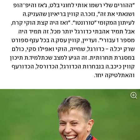
"ההורים שלי רשמו אותי לחוגי בלט, ג'אז והיפ־הופ 
ושנאתי את זה", נזכר.ה קווין בריאיון שהעניק.ה 
לעיתון המקומי "טורונטו". "ואז היה קצת הוקי קרח, 
אבל תמיד אהבתי כדורגל יותר מכל. זה תמיד היה 
מספר 1 עבורי". ועדיין, קווין עסק.ה בכל ענף ספורט 
שרק יכל.ה - כדורגל, שחייה, הוקי ואפילו סקי, כולם 
במסגרת תחרותית. זה הגיע למצב שכתלמיד.ת תיכון 
קווין כיכב.ה בנבחרות הכדורגל, הכדורסל, הכדורעף 
והאתלטיקה יחד.  