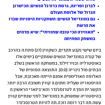
לברון וסרינה, גרסת כדורגל הנשים: הכישרון 
הגדול של אלופת העולם
גם במונדיאל הנשים: השחקניות היפניות שברו 
את הרשת
"האווירה הכי טובה שחוויתי": שיא מדהים 
במשחק הפתיחה
ביום שישי נקבע תקדים, כשקווין (27) פתח.ה בהרכב 
של קנדה במונדיאל הנשים שמתקיים בימים אלו 
באוסטרליה ובניו־זילנד, במשחקה הראשון בשלב 
הבתים מול ניגריה (0:0). התוצאה הסופית של 
האלופה האולימפית אמנם הייתה מאכזבת, אבל 
ההיסטוריה שעליה חתום.ה קווין חשובה הרבה יותר. 
הקשר.ית הפך.ה לטרנסג'נדר והא־בינארי הראשון.ה 
בהיסטוריה שמשחק.ת במונדיאל. לפני שנתיים קווין 
עשה.תה דבר דומה וזכה.תה להיות הטרנסג'נדר 