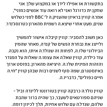
בתקשורת או אפילו לידך או במקצוע שלך. אני 
שחקן.ית כדורגל ואני לא רואה עוד אנשים כמוני", 
אמר.ה קווין בראיון שהעניק.ה ל־BBC לפני כשלוש 
שנים, מעט אחרי שיצא.ה רשמית מהארון כטרנסג'נדר.
כאן חשוב להסביר: קווין קיבל.ה אישור להמשיך 
ולייצג את נבחרת הנשים של קנדה, מאחר שהמין 
הביולוגי שלו.ה, לפחות זה שנולד.ה איתו, הוא נקבה. 
עוד כילדה, קווין שאל.ה את עצמו.ה שאלות על המגדר 
והזהות המינית שלו.ה. היציאה מהארון, בפוסט ארוך 
באינסטגרם, שמה סוף לשנים רבות שבהן קווין "חי.ה 
חיים כפולים", כדבריו.ה.
קווין נולד.ה כרבקה קווין בטורונטו ללינדה וביל - 
שניהם ספורטאים לשעבר, כך שהיה ברור שהבת 
שלהם, שגדל.ה עם שלוש אחיות, תלך לכיוון דומה. 