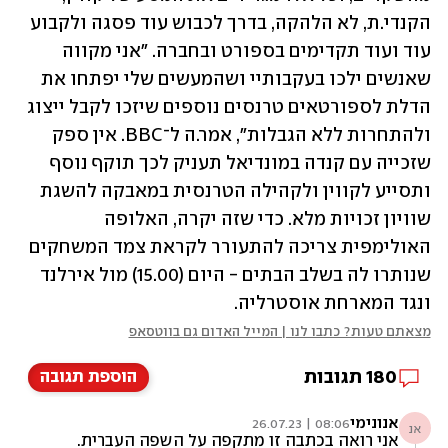
הקנדי.ת, לא הלהקה, בדרך לכבוש עוד פסגה ולקבוע 
עוד ועוד תקדימים בספורט ובחברה. "אני מקווה 
שאנשים ילכו בעקבותיי ושהמעשים שלי יפתחו את 
הדלת לספורטאים טרנסים נוספים שיזכו לקבל ייצוג 
ולהתחרות ללא הגבלות", אמר.ה ל־BBC. אין ספק 
שזכייה עם קנדה במונדיאל תעניק לכך תוקף נוסף 
ותסייע לקווין ולקהילה הטרנסית במאבקה להשגת 
שוויון זכויות מלא. כדי שזה יקרה, האלופה 
האולימפית צריכה להתעורר לקראת צמד המשחקים 
שנותרו לה בשלב הבתים - היום (15.00) מול אירלנד 
ונגד המארחת אוסטרליה.
מצאתם טעות? כתבו לנו | המייל האדום גם בווטסאפ
180
תגובות
הוספת תגובה
אנונימי
08:06 | 26.07.23
אנ
אני רואה בכתבה זו מתקפה על השפה העברית.