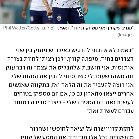
"מגניב שקווין ואני משחקות יחד". ראפינו
(
צילום: Phil Walter/Getty 
)
Images
"באמת לא אהבתי להרגיש כאילו יש ניתוק בין שני 
הצדדים בחיי", סיפר.ה קווין. "לכן רציתי לחיות בצורה 
אותנטית. אני חושב.ת שלהבליט את עצמך זה דבר ענק 
וזה משהו שעוזר לי כשניסיתי להבין את הזהות שלי. 
אני רוצה להעביר את זה הלאה ואז, בתקווה שאנשים 
אחרים ייצאו מהארון גם כן, אם הם מספיק בטוחים 
לעשות זאת. וזו המטרה שלי - ליצור סביבה בטוחה 
עבורם לעשות זאת".  
להקת קווין שרה על יציאה לחופשי ושחרור 
מהשקרים, וכל אלו מגדירים את המסע של קווין, 