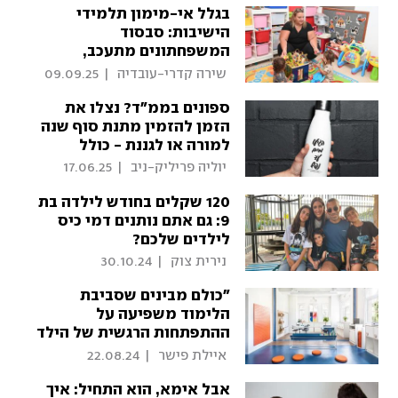
בגלל אי-מימון תלמידי
הישיבות: סבסוד
המשפחתונים מתעכב,
הפעוטות משלמים את המחיר
 שירה קדרי-עובדיה 
|
09.09.25
ספונים בממ"ד? נצלו את
הזמן להזמין מתנת סוף שנה
למורה או לגננת - כולל
משלוח
 יוליה פריליק-ניב 
|
17.06.25
120 שקלים בחודש לילדה בת
9: גם אתם נותנים דמי כיס
לילדים שלכם?
 נירית צוק 
|
30.10.24
"כולם מבינים שסביבת
הלימוד משפיעה על
ההתפתחות הרגשית של הילד
ועל הישגיו"
 איילת פישר 
|
22.08.24
אבל אימא, הוא התחיל: איך