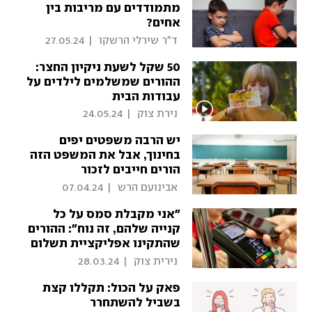
מתמודדים עם מריבות בין
אחים?
 ד"ר שירלי הרשקו 
|
27.05.24
50 שקל לשעת ניקיון החצר:
ההורים שמשלמים לילדים על
עבודות הבית
 נירת צוק 
|
24.05.24
יש הרבה משפטים יפים
בחינוך, אבל את המשפט הזה
הורים חייבים לזכור
 אבינועם הרש 
|
07.04.24
"אני מקבלת סמס על כל
קנייה שלהם, זה נוח": ההורים
שהתקינו אפליקציית תשלום
בנייד של הילדים
 נירית צוק 
|
28.03.24
פאק על הכול: תקללו קצת
בשביל להשתחרר