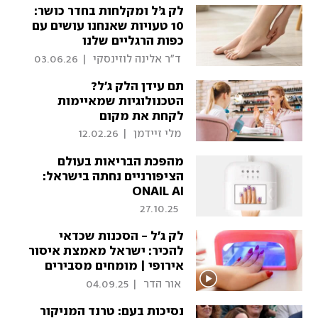
לק ג’ל ומקלחות בחדר כושר:
10 טעויות שאנחנו עושים עם
כפות הרגליים שלנו
 ד"ר אלינה לוזינסקי 
|
03.06.26
תם עידן הלק ג'ל?
הטכנולוגיות שמאיימות
לקחת את מקום
המניקוריסטיות
 מלי זיידמן 
|
12.02.26
מהפכת הבריאות בעולם
הציפורניים נחתה בישראל:
ONAIL AI
27.10.25
לק ג'ל - הסכנות שכדאי
להכיר: ישראל מאמצת איסור
אירופי | מומחים מסבירים
 אור הדר 
|
04.09.25
נסיכות בעם: טרנד המניקור